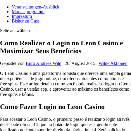
Veranstaltungen-Ausblick
Monatsprogramm
Impressum
Bisher zu Gast
Seite auswählen
Como Realizar o Login no Leon Casino e
Maximizar Seus Benefícios
Gepostet von
Büro Andreas Wild
|
26. August 2015
|
Wilde Aktionen
O Leon Casino é uma plataforma robusta que oferece uma ampla gama
de experiências de jogo online, com ofertas atraentes como bônus e
free spins. Este artigo detalha como você pode realizar o login no Leon
Casino, usar a versão app, e aproveitar ao máximo os benefícios como
free spins e bônus.
Como Fazer Login no Leon Casino
Para acessar o Leon Casino, o primeiro passo é realizar o login através
de seu site oficial. Clique no botão de login que está geralmente
localizado no canto superior direito da página inicial. Será solicitado