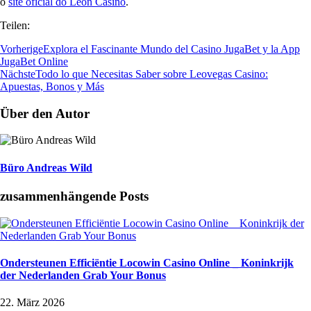
o
site oficial do Leon Casino
.
Teilen:
Vorherige
Explora el Fascinante Mundo del Casino JugaBet y la App
JugaBet Online
Nächste
Todo lo que Necesitas Saber sobre Leovegas Casino:
Apuestas, Bonos y Más
Über den Autor
Büro Andreas Wild
zusammenhängende Posts
Ondersteunen Efficiëntie Locowin Casino Online _ Koninkrijk
der Nederlanden Grab Your Bonus
22. März 2026