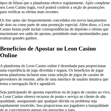
tipos de bônus que a plataforma oferece regularmente. Após completar
seu Leon Casino login, você poderá conferir a seção de promoções
para verificar as ofertas mais recentes.
Os free spins são frequentemente concedidos em novos lançamentos
de slots ou como parte de uma promoção especial. Além disso, o Leon
Casino bonus pode incluir correspondências de depósito e ofertas que
maximizam seu saldo de apostas, permitindo mais oportunidades para
realizar grandes ganhos.
Benefícios de Apostar no Leon Casino
Online
A plataforma do Leon Casino online é desenhada para proporcionar
uma experiência de jogo divertida e segura. Os benefícios de jogar
nesta plataforma incluem uma vasta seleção de jogos de cassino de
provedores de renome, além de uma interface de usuário intuitiva que
torna a navegação fácil e agradável.
Seja participando de apostas esportivas ou de jogos de cassino ao vivo,
o Leon Casino oferece recursos de ponta e serviço ao cliente de alta
qualidade, assegurando que qualquer dúvida ou problema seja
rapidamente resolvido. Isso proporciona aos jogadores a tranquilidade
de se concentrarem apenas em aproveitar o jogo.