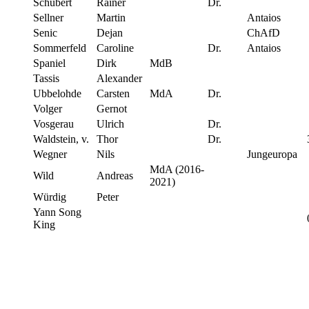
Schubert
Rainer
Dr.
Sellner
Martin
Antaios
Senic
Dejan
ChAfD
Sommerfeld
Caroline
Dr.
Antaios
Spaniel
Dirk
MdB
Tassis
Alexander
Ubbelohde
Carsten
MdA
Dr.
Volger
Gernot
Vosgerau
Ulrich
Dr.
Waldstein, v.
Thor
Dr.
Wegner
Nils
Jungeuropa
MdA (2016-
Wild
Andreas
2021)
Würdig
Peter
Yann Song
King