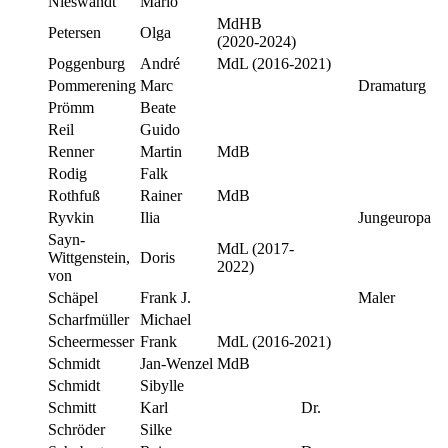
Nieswandt
Mario
MdHB
Petersen
Olga
(2020-2024)
Poggenburg
André
MdL (2016-2021)
Pommerening
Marc
Dramaturg
Prömm
Beate
Reil
Guido
Renner
Martin
MdB
Rodig
Falk
Rothfuß
Rainer
MdB
Ryvkin
Ilia
Jungeuropa
Sayn-
MdL (2017-
Wittgenstein,
Doris
2022)
von
Schäpel
Frank J.
Maler
Scharfmüller
Michael
Scheermesser
Frank
MdL (2016-2021)
Schmidt
Jan-Wenzel
MdB
Schmidt
Sibylle
Schmitt
Karl
Dr.
Schröder
Silke