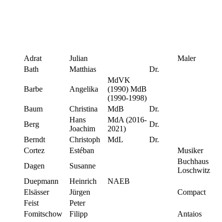
Adrat
Julian
Maler
Bath
Matthias
Dr.
MdVK
Barbe
Angelika
(1990) MdB
(1990-1998)
Baum
Christina
MdB
Dr.
Hans
MdA (2016-
Berg
Dr.
Joachim
2021)
Berndt
Christoph
MdL
Dr.
Cortez
Estéban
Musiker
Buchhaus
Dagen
Susanne
Loschwitz
Duepmann
Heinrich
NAEB
Elsässer
Jürgen
Compact
Feist
Peter
Fomitschow
Filipp
Antaios