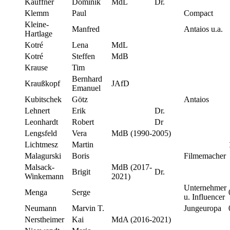
Kauffner
Dominik
MdL
Dr.
Klemm
Paul
Compact
Kleine-
Manfred
Antaios u.a.
Hartlage
Kotré
Lena
MdL
Kotré
Steffen
MdB
Krause
Tim
Bernhard
Kraußkopf
JAfD
Emanuel
Kubitschek
Götz
Antaios
Lehnert
Erik
Dr.
Leonhardt
Robert
Dr
Lengsfeld
Vera
MdB (1990-2005)
Lichtmesz
Martin
Malagurski
Boris
Filmemacher
Malsack-
MdB (2017-
Brigit
Dr.
Winkemann
2021)
Unternehmer
Menga
Serge
u. Influencer
Neumann
Marvin T.
Jungeuropa
Nerstheimer
Kai
MdA (2016-2021)