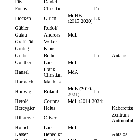
Fiß
Daniel
Fuchs
Christian
Dr.
MdHB
Flocken
Ulrich
Dr.
(2015-2020)
Gäbler
Rudolf
Galau
Andreas
MdL
Graffstädt
Volker
Gröbig
Klaus
Gruber
Bettina
Dr.
Antaios
Günther
Lars
MdL
Frank-
Hansel
MdA
Christian
Hartwich
Matthias
MdB (2016-
Hartwig
Roland
Dr.
2021)
Herold
Corinna
MdL (2014-2024)
Hercygier
Helus
Kabarettist
Zentrum
Hilburger
Oliver
Automobil
Hünich
Lars
MdL
Kaiser
Benedikt
Antaios