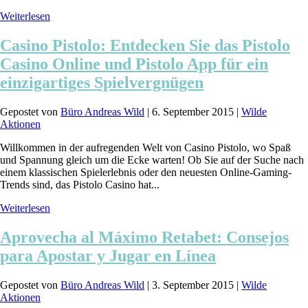
Weiterlesen
Casino Pistolo: Entdecken Sie das Pistolo
Casino Online und Pistolo App für ein
einzigartiges Spielvergnügen
Gepostet von
Büro Andreas Wild
|
6. September 2015
|
Wilde
Aktionen
Willkommen in der aufregenden Welt von Casino Pistolo, wo Spaß
und Spannung gleich um die Ecke warten! Ob Sie auf der Suche nach
einem klassischen Spielerlebnis oder den neuesten Online-Gaming-
Trends sind, das Pistolo Casino hat...
Weiterlesen
Aprovecha al Máximo Retabet: Consejos
para Apostar y Jugar en Línea
Gepostet von
Büro Andreas Wild
|
3. September 2015
|
Wilde
Aktionen