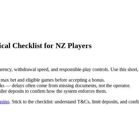
ical Checklist for NZ Players
ency, withdrawal speed, and responsible-play controls. Use this short, 
max bet and eligible games before accepting a bonus.
cks — delays often come from missing documents, not the operator.
aller deposits to confirm how the system enforces them.
asino
. Stick to the checklist: understand T&Cs, limit deposits, and con