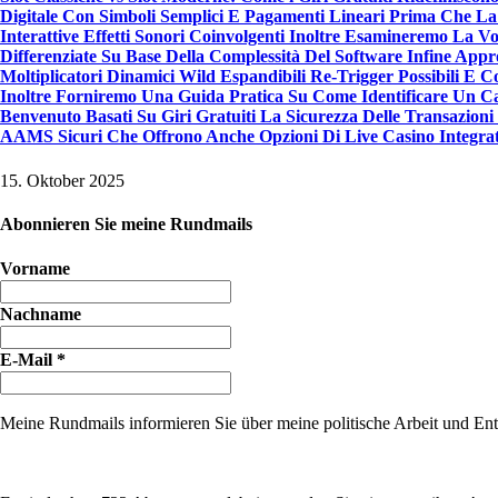
Digitale Con Simboli Semplici E Pagamenti Lineari Prima Che La 
Interattive Effetti Sonori Coinvolgenti Inoltre Esamineremo La 
Differenziate Su Base Della Complessità Del Software Infine App
Moltiplicatori Dinamici Wild Espandibili Re‑Trigger Possibili E 
Inoltre Forniremo Una Guida Pratica Su Come Identificare Un C
Benvenuto Basati Su Giri Gratuiti La Sicurezza Delle Transazion
AAMS Sicuri Che Offrono Anche Opzioni Di Live Casino Integrate 
15. Oktober 2025
Abonnieren Sie meine Rundmails
Vorname
Nachname
E-Mail
*
Meine Rundmails informieren Sie über meine politische Arbeit und Entw