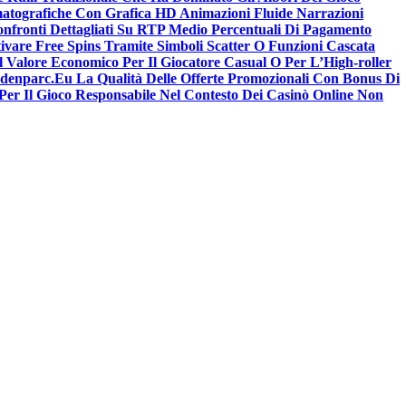
ematografiche Con Grafica HD Animazioni Fluide Narrazioni
Confronti Dettagliati Su RTP Medio Percentuali Di Pagamento
tivare Free Spins Tramite Simboli Scatter O Funzioni Cascata
Il Valore Economico Per Il Giocatore Casual O Per L’High‑roller
denparc.Eu La Qualità Delle Offerte Promozionali Con Bonus Di
Per Il Gioco Responsabile Nel Contesto Dei Casinò Online Non