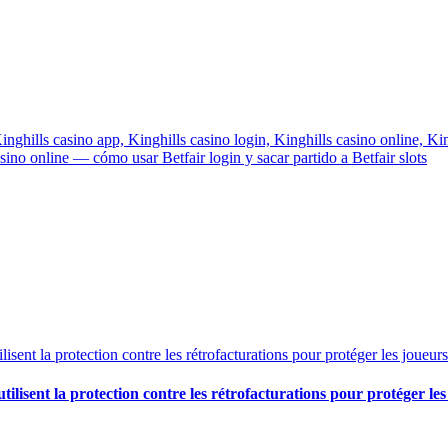
nghills casino app, Kinghills casino login, Kinghills casino online, King
asino online — cómo usar Betfair login y sacar partido a Betfair slots
ilisent la protection contre les rétrofacturations pour protéger les