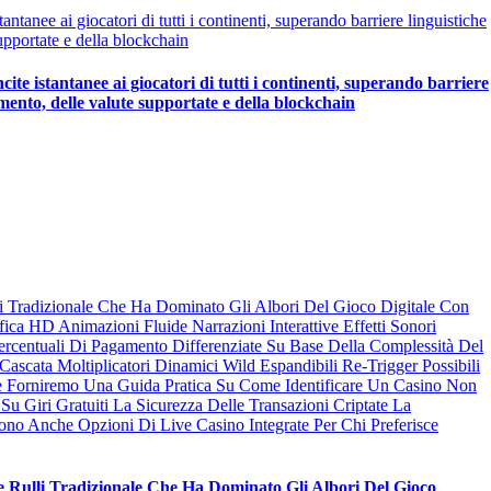
te istantanee ai giocatori di tutti i continenti, superando barriere
amento, delle valute supportate e della blockchain
Tre Rulli Tradizionale Che Ha Dominato Gli Albori Del Gioco