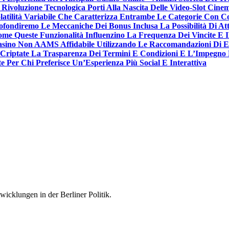
Rivoluzione Tecnologica Porti Alla Nascita Delle Video‑Slot Cin
Volatilità Variabile Che Caratterizza Entrambe Le Categorie Con 
rofondiremo Le Meccaniche Dei Bonus Inclusa La Possibilità Di At
Come Queste Funzionalità Influenzino La Frequenza Dei Vincite E 
asino Non AAMS Affidabile Utilizzando Le Raccomandazioni Di E
i Criptate La Trasparenza Dei Termini E Condizioni E L’Impegno 
Per Chi Preferisce Un’Esperienza Più Social E Interattiva
icklungen in der Berliner Politik.