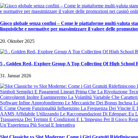
Gioco globale senza confini – Come le piattaforme multi‑valuta stann
linguistiche e normative per massimizzare il valore delle promozion
20. Oktober 2025
5 . Golden Red- Explore Group A Top Collecting Of High School
31. Januar 2026
Slot Classiche vs Slot Moderne: Come i Giri Gratuiti Ridefiniscon