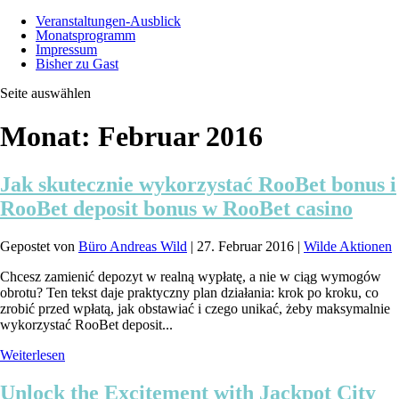
Veranstaltungen-Ausblick
Monatsprogramm
Impressum
Bisher zu Gast
Seite auswählen
Monat:
Februar 2016
Jak skutecznie wykorzystać RooBet bonus i
RooBet deposit bonus w RooBet casino
Gepostet von
Büro Andreas Wild
|
27. Februar 2016
|
Wilde Aktionen
Chcesz zamienić depozyt w realną wypłatę, a nie w ciąg wymogów
obrotu? Ten tekst daje praktyczny plan działania: krok po kroku, co
zrobić przed wpłatą, jak obstawiać i czego unikać, żeby maksymalnie
wykorzystać RooBet deposit...
Weiterlesen
Unlock the Excitement with Jackpot City