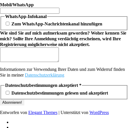
Mobil/WhatsApp
WhatsApp-Infokanal
Zum WhatsApp-Nachrichtenkanal hinzufügen
Wie sind Sie auf mich aufmerksam geworden? Woher kennen Sie
mich? Sollte Ihre Anmeldung verdächtig erscheinen, wird Ihre
Registrierung möglicherweise nicht akzeptiert.
Informationen zur Verwendung Ihrer Daten und zum Widerruf finden
Sie in meiner
Datenschutzerklärung
Datenschutzbestimmungen akzeptiert
*
Datenschutzbestimmungen gelesen und akzeptiert
Entworfen von
Elegant Themes
| Unterstützt von
WordPress