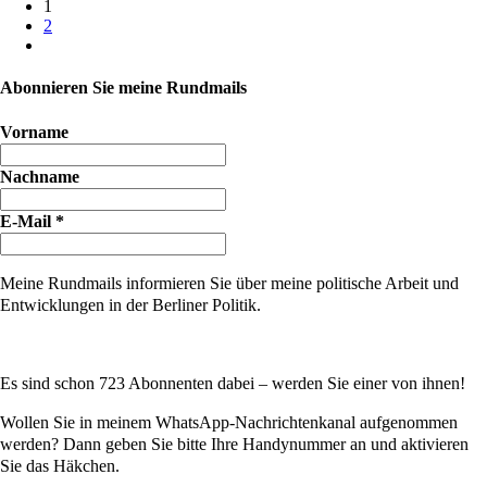
1
2
Abonnieren Sie meine Rundmails
Vorname
Nachname
E-Mail
*
Meine Rundmails informieren Sie über meine politische Arbeit und
Entwicklungen in der Berliner Politik.
Es sind schon 723 Abonnenten dabei – werden Sie einer von ihnen!
Wollen Sie in meinem WhatsApp-Nachrichtenkanal aufgenommen
werden? Dann geben Sie bitte Ihre Handynummer an und aktivieren
Sie das Häkchen.