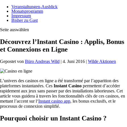
Veranstaltungen-Ausblick
Monatsprogramm
Impressum
Bisher zu Gast
Seite auswählen
Découvrez l’Instant Casino : Applis, Bonus
et Connexions en Ligne
Gepostet von
Büro Andreas Wild
|
4. Juni 2016
|
Wilde Aktionen
L’univers des casinos en ligne a été transformé par l’apparition des
plateformes instantanées. Ces
Instant Casino
permettent d’accéder
rapidement aux jeux sans passer par des installations laborieuses. Cet
article vous guidera à travers les fonctionnalités clés de ces casinos, en
mettant l’accent sur l‘
Instant casino app
, les bonus exclusifs, et le
processus de connexion simplifié.
Pourquoi choisir un Instant Casino ?