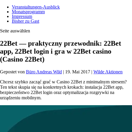
Veranstaltungen-Ausblick
Monatsprogramm
Impressum
Bisher zu Gast
Seite auswählen
22Bet — praktyczny przewodnik: 22Bet
app, 22Bet login i gra w 22Bet casino
(Casino 22Bet)
Gepostet von
Büro Andreas Wild
|
19. Mai 2017
|
Wilde Aktionen
Chcesz szybko zacząć grać w Casino 22Bet z minimalnym stresem?
Ten tekst skupia się na konkretnych krokach: instalacja 22Bet app,
bezpieczeństwo 22Bet login oraz optymalizacja rozgrywki na
urządzeniu mobilnym.