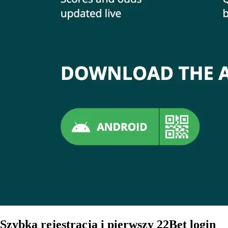
Szybka rejestracja i pierwszy 22Bet login