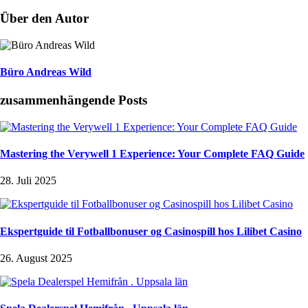
Über den Autor
Büro Andreas Wild
zusammenhängende Posts
Mastering the Verywell 1 Experience: Your Complete FAQ Guide
28. Juli 2025
Ekspertguide til Fotballbonuser og Casinospill hos Lilibet Casino
26. August 2025