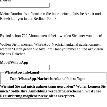
E-Mail
*
Meine Rundmails informieren Sie über meine politische Arbeit und
Entwicklungen in der Berliner Politik.
Es sind schon 722 Abonnenten dabei – werden Sie einer von ihnen!
Wollen Sie in meinem WhatsApp-Nachrichtenkanal aufgenommen
werden? Dann geben Sie bitte Ihre Handynummer an und aktivieren
Sie das Häkchen.
Mobil/WhatsApp
WhatsApp-Infokanal
Zum WhatsApp-Nachrichtenkanal hinzufügen
Wie sind Sie auf mich aufmerksam geworden? Woher kennen Sie
mich? Sollte Ihre Anmeldung verdächtig erscheinen, wird Ihre
Registrierung möglicherweise nicht akzeptiert.