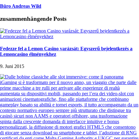
Büro Andreas Wild
zusammenhängende Posts
Fedezze fel a Lemon Casino varázsát: Egyszerű bejelentkezés a
Lemoncasino élményekhez
9. Juni 2015