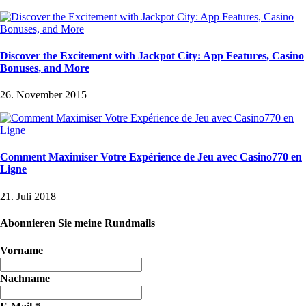
Discover the Excitement with Jackpot City: App Features, Casino
Bonuses, and More
26. November 2015
Comment Maximiser Votre Expérience de Jeu avec Casino770 en
Ligne
21. Juli 2018
Abonnieren Sie meine Rundmails
Vorname
Nachname