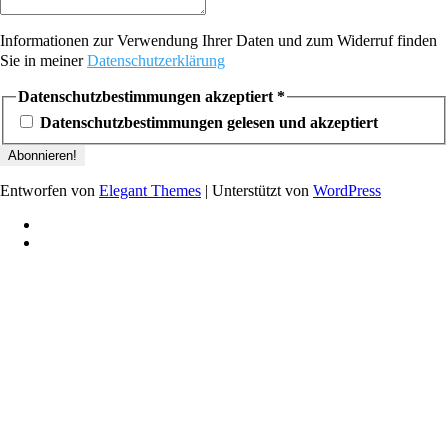
Informationen zur Verwendung Ihrer Daten und zum Widerruf finden
Sie in meiner
Datenschutzerklärung
Datenschutzbestimmungen akzeptiert
*
Datenschutzbestimmungen gelesen und akzeptiert
Entworfen von
Elegant Themes
| Unterstützt von
WordPress