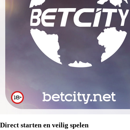
Direct starten en veilig spelen