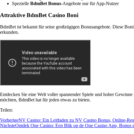
Spezielle
BdmBet Bonus
-Angebote nur für App-Nutzer
Attraktive BdmBet Casino Boni
BdmBet ist bekannt für seine großzügigen Bonusangebote. Diese Boni
erkunden.
Entdecken Sie eine Welt voller spannender Spiele und hoher Gewinne
möchten, BdmBet hat für jeden etwas zu bieten.
Teilen:
Vorherige
NV Casino: Ein Leitfaden zu NV Casino Bonus, Online-Reg
Nächste
Ontdek One Casino: Een Blik op de One Casino App, Bonus 