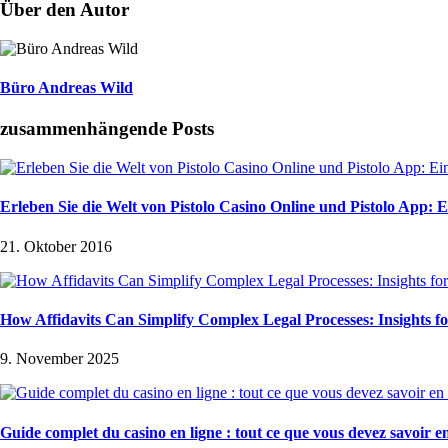
Über den Autor
Büro Andreas Wild
zusammenhängende Posts
Erleben Sie die Welt von Pistolo Casino Online und Pistolo App: E
21. Oktober 2016
How Affidavits Can Simplify Complex Legal Processes: Insights 
9. November 2025
Guide complet du casino en ligne : tout ce que vous devez savoir e