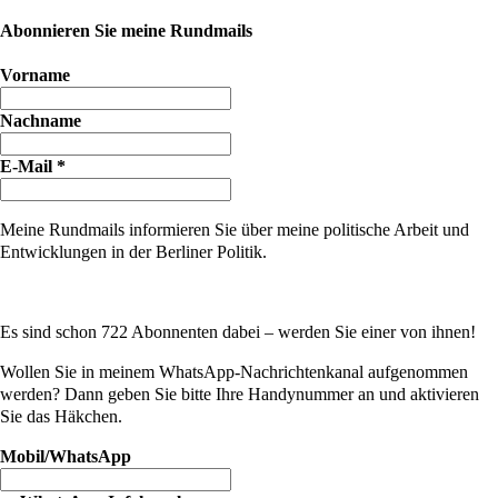
Abonnieren Sie meine Rundmails
Vorname
Nachname
E-Mail
*
Meine Rundmails informieren Sie über meine politische Arbeit und
Entwicklungen in der Berliner Politik.
Es sind schon 722 Abonnenten dabei – werden Sie einer von ihnen!
Wollen Sie in meinem WhatsApp-Nachrichtenkanal aufgenommen
werden? Dann geben Sie bitte Ihre Handynummer an und aktivieren
Sie das Häkchen.
Mobil/WhatsApp