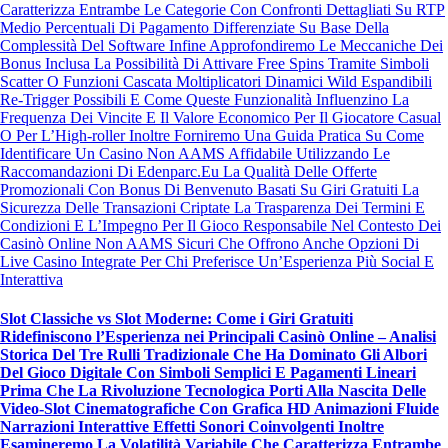
Slot Classiche vs Slot Moderne: Come i Giri Gratuiti
Ridefiniscono l’Esperienza nei Principali Casinò Online – Analisi
Storica Del Tre Rulli Tradizionale Che Ha Dominato Gli Albori
Del Gioco Digitale Con Simboli Semplici E Pagamenti Lineari
Prima Che La Rivoluzione Tecnologica Porti Alla Nascita Delle
Video‑Slot Cinematografiche Con Grafica HD Animazioni Fluide
Narrazioni Interattive Effetti Sonori Coinvolgenti Inoltre
Esamineremo La Volatilità Variabile Che Caratterizza Entrambe