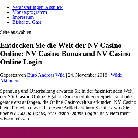
Veranstaltungen-Ausblick
Monatsprogramm
Impressum
Bisher zu Gast
Seite auswählen
Entdecken Sie die Welt der NV Casino
Online: NV Casino Bonus und NV Casino
Online Login
Gepostet von
Büro Andreas Wild
|
24. November 2018
|
Wilde
Aktionen
Spannung und Unterhaltung erwarten Sie in der faszinierenden Welt
der
NV Casino
Online. Egal, ob Sie ein erfahrener Spieler sind oder
gerade erst anfangen, die Online-Casinowelt zu erkunden, NV Casino
bietet für jeden etwas. In diesem Artikel erfahren Sie alles, was Sie
über
NV Casino Bonus
,
NV Casino Online Login
und vielem mehr
wissen müssen.