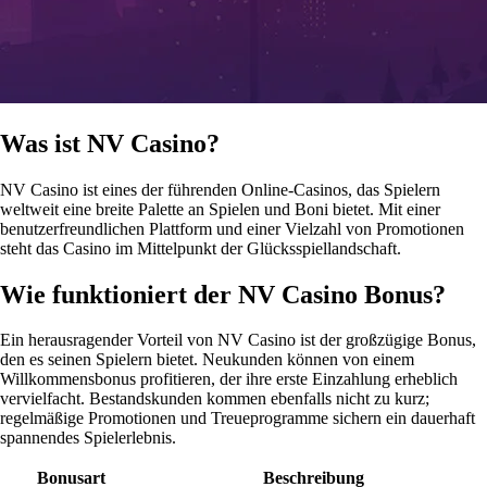
Was ist NV Casino?
NV Casino ist eines der führenden Online-Casinos, das Spielern
weltweit eine breite Palette an Spielen und Boni bietet. Mit einer
benutzerfreundlichen Plattform und einer Vielzahl von Promotionen
steht das Casino im Mittelpunkt der Glücksspiellandschaft.
Wie funktioniert der NV Casino Bonus?
Ein herausragender Vorteil von NV Casino ist der großzügige Bonus,
den es seinen Spielern bietet. Neukunden können von einem
Willkommensbonus profitieren, der ihre erste Einzahlung erheblich
vervielfacht. Bestandskunden kommen ebenfalls nicht zu kurz;
regelmäßige Promotionen und Treueprogramme sichern ein dauerhaft
spannendes Spielerlebnis.
Bonusart
Beschreibung