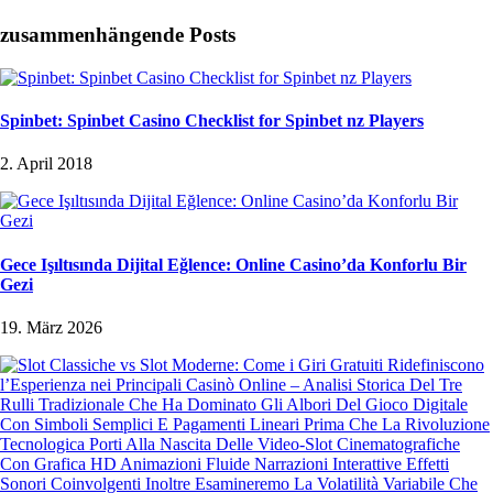
zusammenhängende Posts
Spinbet: Spinbet Casino Checklist for Spinbet nz Players
2. April 2018
Gece Işıltısında Dijital Eğlence: Online Casino’da Konforlu Bir
Gezi
19. März 2026