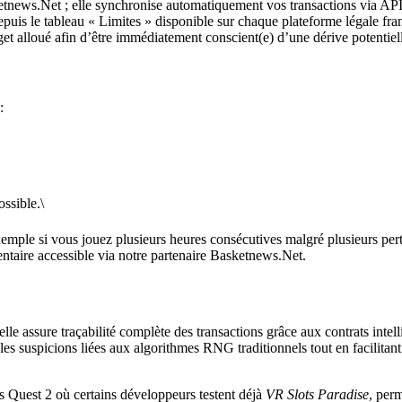
ews.Net ; elle synchronise automatiquement vos transactions via API 
puis le tableau « Limites » disponible sur chaque plateforme légale fra
 alloué afin d’être immédiatement conscient(e) d’une dérive potentiell
:
ssible.\
emple si vous jouez plusieurs heures consécutives malgré plusieurs p
entaire accessible via notre partenaire Basketnews.Net.
lle assure traçabilité complète des transactions grâce aux contrats int
nt les suspicions liées aux algorithmes RNG traditionnels tout en faci
us Quest 2 où certains développeurs testent déjà
VR Slots Paradise
, per