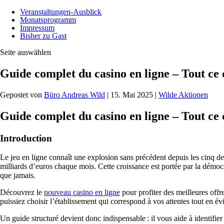
Veranstaltungen-Ausblick
Monatsprogramm
Impressum
Bisher zu Gast
Seite auswählen
Guide complet du casino en ligne – Tout ce 
Gepostet von
Büro Andreas Wild
|
15. Mai 2025
|
Wilde Aktionen
Guide complet du casino en ligne – Tout ce 
Introduction
Le jeu en ligne connaît une explosion sans précédent depuis les cinq der
milliards d’euros chaque mois. Cette croissance est portée par la démoc
que jamais.
Découvrez le
nouveau casino en ligne
pour profiter des meilleures offr
puissiez choisir l’établissement qui correspond à vos attentes tout en évi
Un guide structuré devient donc indispensable : il vous aide à identifier