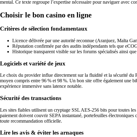
mental. Ce texte regroupe l’expertise nécessaire pour naviguer avec con
Choisir le bon casino en ligne
Critères de sélection fondamentaux
Licence délivrée par une autorité reconnue (Aranjuez, Malta 
Réputation confirmée par des audits indépendants tels que eC
Historique transparent visible sur les forums spécialisés ainsi q
Logiciels et variété de jeux
Le choix du provider influe directement sur la fluidité et la sécurité 
moyen compris entre 96 % et 98 %. Un bon site offre également une bibl
expérience immersive sans latence notable.
Sécurité des transactions
Les sites fiables utilisent un cryptage SSL AES‑256 bits pour toutes le
paiement doivent couvrir SEPA instantané, portefeuilles électroniques
toute recommandation officielle.
Lire les avis & éviter les arnaques