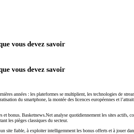
que vous devez savoir
que vous devez savoir
nières années : les plateformes se multiplient, les technologies de stre
ratisation du smartphone, la montée des licences européennes et l’attra
es et bonus. Basketnews.Net analyse quotidiennement les sites actifs, co
tant les pièges classiques du secteur.
 un site fiable, à exploiter intelligemment les bonus offerts et à jouer d