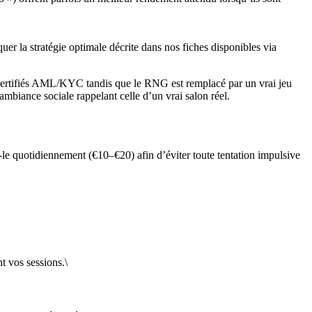
uer la stratégie optimale décrite dans nos fiches disponibles via
 certifiés AML/KYC tandis que le RNG est remplacé par un vrai jeu
biance sociale rappelant celle d’un vrai salon réel.
 quotidiennement (€10–€20) afin d’éviter toute tentation impulsive
t vos sessions.\