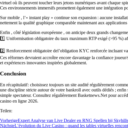
virtuel où ils peuvent toucher leurs jetons numériques avant chaque spi
Ces environnements immersifs promettent également une intégration pouss
Sur mobile , l’« instant play » continue son expansion : aucune insta
nettement la qualité graphique comparable maintenant aux applications 
Enfin , côté législation européenne , on anticipe deux grands changeme
1️⃣ Uniformisation obligatoire du taux maximum RTP exigé (>95 %) afi
2️⃣ Renforcement obligatoire del’obligation KYC renforcée incluant v
Ces réformes devraient accroître encore davantage la confiance joueur/s
et expériences innovantes inspirées globalement.
Conclusion
En récapitulatif : choisissez toujours un site audité régulièrement co
une discipline stricte autour de votre bankroll avec outils dédiés ; enf
simple spectateur.​ Consultez régulièrement Basketnews.Net pour accéd
casino en ligne 2026.​
Teilen:
Vorherige
Expert Analyse van Live Dealer en RNG Spellen bij Skyhill
Nächste
L’évolution du Live Casino : quand les tables virtuelles rencont