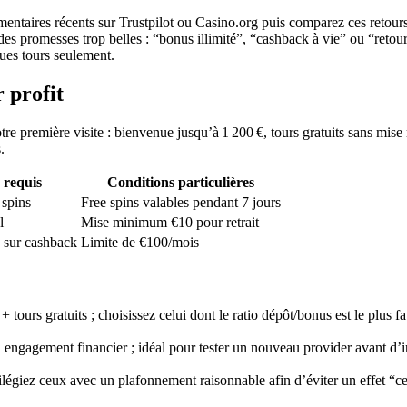
entaires récents sur Trustpilot ou Casino.org puis comparez ces retou
des promesses trop belles : “bonus illimité”, “cashback à vie” ou “retou
ques tours seulement.
 profit
 votre première visite : bienvenue jusqu’à 1 200 €, tours gratuits sans 
.
 requis
Conditions particulières
 spins
Free spins valables pendant 7 jours
l
Mise minimum €10 pour retrait
 sur cashback
Limite de €100/mois
ours gratuits ; choisissez celui dont le ratio dépôt/bonus est le plus
un engagement financier ; idéal pour tester un nouveau provider avant d’
légiez ceux avec un plafonnement raisonnable afin d’éviter un effet “ce