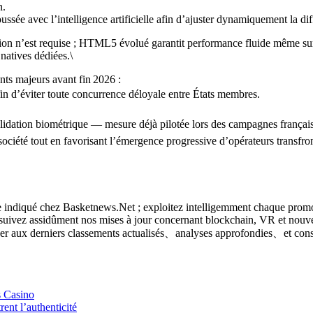
n.
ée avec l’intelligence artificielle afin d’ajuster dynamiquement la diff
llation n’est requise ; HTML5 évolué garantit performance fluide même
natives dédiées.\
nts majeurs avant fin 2026 :
n d’éviter toute concurrence déloyale entre États membres.
alidation biométrique — mesure déjà pilotée lors des campagnes franç
ociété tout en favorisant l’émergence progressive d’opérateurs transfron
mme indiqué chez Basketnews.Net ; exploitez intelligemment chaque promo
in suivez assidûment nos mises à jour concernant blockchain, VR et nouve
er aux derniers classements actualisés、analyses approfondies、et consei
s Casino
rent l’authenticité