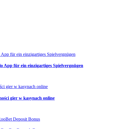
lo App für ein einzigartiges Spielvergnügen
ości gier w kasynach online