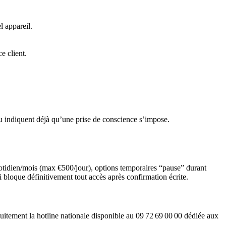
l appareil.
e client.
eu indiquent déjà qu’une prise de conscience s’impose.
quotidien/mois (max €500/jour), options temporaires “pause” durant
 bloque définitivement tout accès après confirmation écrite.
tement la hotline nationale disponible au 09 72 69 00 00 dédiée aux