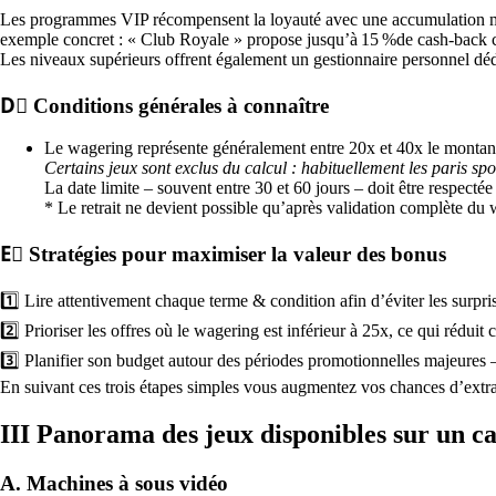
Les programmes VIP récompensent la loyauté avec une accumulation mens
exemple concret : « Club Royale » propose jusqu’à 15 %​de cash‑back 
Les niveaux supérieurs offrent également un gestionnaire personnel déd
D️⃣ Conditions générales à connaître
Le wagering représente généralement entre 20x et 40x le montant d
Certains jeux sont exclus du calcul : habituellement les paris spor
La date limite – souvent entre 30 et 60 jours – doit être respect
* Le retrait ne devient possible qu’après validation complète du 
E️⃣ Stratégies pour maximiser la valeur des bonus
1️⃣ Lire attentivement chaque terme & condition afin d’éviter les surp
2️⃣ Prioriser les offres où le wagering est inférieur à 25x, ce qui réduit
3️⃣ Planifier son budget autour des périodes promotionnelles majeures 
En suivant ces trois étapes simples vous augmentez vos chances d’extrai
III Panorama des jeux disponibles sur un c
A. Machines à sous vidéo