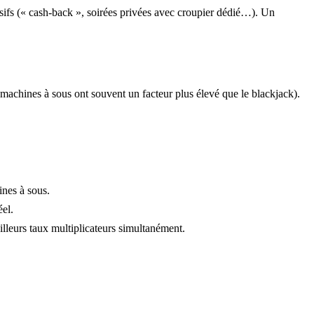
ifs (« cash‑back », soirées privées avec croupier dédié…). Un
 machines à sous ont souvent un facteur plus élevé que le blackjack).
ines à sous.
éel.
lleurs taux multiplicateurs simultanément.