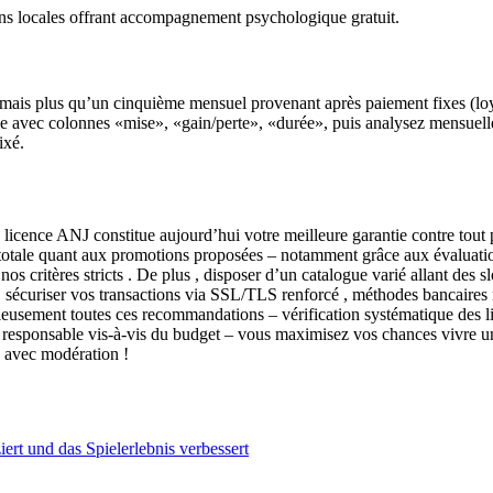
ons locales offrant accompagnement psychologique gratuit.
amais plus qu’un cinquième mensuel provenant après paiement fixes (loy
e avec colonnes «mise», «gain/perte», «durée», puis analysez mensuelle
ixé.
icence ANJ constitue aujourd’hui votre meilleure garantie contre tout p
 totale quant aux promotions proposées – notamment grâce aux évaluatio
 critères stricts . De plus , disposer d’un catalogue varié allant des sl
 , sécuriser vos transactions via SSL/TLS renforcé , méthodes bancaires
eusement toutes ces recommandations – vérification systématique des li
 responsable vis-à-vis du budget – vous maximisez vos chances vivre une
z avec modération !
rt und das Spielerlebnis verbessert