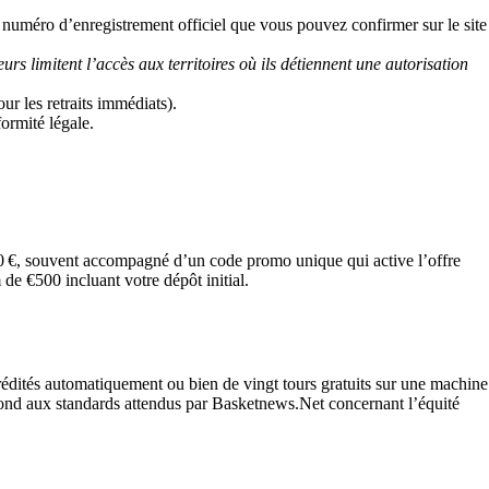
n numéro d’enregistrement officiel que vous pouvez confirmer sur le site
 limitent l’accès aux territoires où ils détiennent une autorisation
ur les retraits immédiats).
ormité légale.
00 €, souvent accompagné d’un code promo unique qui active l’offre
 €500 incluant votre dépôt initial.
crédités automatiquement ou bien de vingt tours gratuits sur une machine
no répond aux standards attendus par Basketnews.Net concernant l’équité