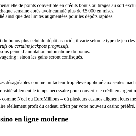
uelle de points convertible en crédits bonus ou tirages au sort exclus
chaque semaine après avoir cumulé plus de €5 000 en mises.
ié ainsi que des limites augmentées pour les dépôts rapides.
u bonus plus celui du dépôt associé ; il varie selon le type de jeu (les
tifs ou certains jackpots progressifs.
ée sous peine d’annulation automatique du bonus.
wagering ; sinon les gains seront confisqués.
rises désagréables comme un facteur trop élevé appliqué aux seules mach
 considérablement le temps nécessaire pour convertir le crédit en argent r
– comme Noël ou EuroMillions – où plusieurs casinos alignent leurs mei
re réellement profit du cadeau offert par votre nouveau casino préféré.
asino en ligne moderne