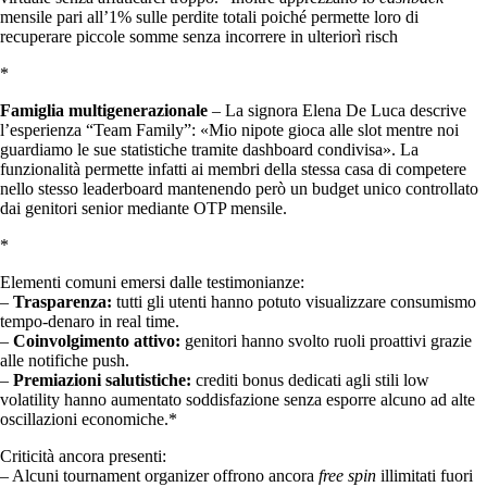
mensile pari all’1% sulle perdite totali poiché permette loro di
recuperare piccole somme senza incorrere in ulteriorì risch­​
*
Famiglia multigenerazionale
– La signora Elena De Luca descrive
l’esperienza “Team Family”: «Mio nipote gioca alle slot mentre noi
guardiamo le sue statistiche tramite dashboard condivisa». La
funzionalità permette infatti ai membri della stessa casa di competere
nello stesso leaderboard mantenendo però un budget unico controllato
dai genitori senior mediante OTP mensile.
*
Elementi comuni emersi dalle testimonianze:
–
Trasparenza:
tutti gli utenti hanno potuto visualizzare consumismo
tempo‐denaro in real time.
–
Coinvolgimento attivo:
genitori hanno svolto ruoli proattivi grazie
alle notifiche push.
–
Premiazioni salutistiche:
crediti bonus dedicati agli stili low
volatility hanno aumentato soddisfazione senza esporre alcuno ad alte
oscillazioni economiche.*
Criticità ancora presenti:
– Alcuni tournament organizer offrono ancora
free spin
illimitati fuori