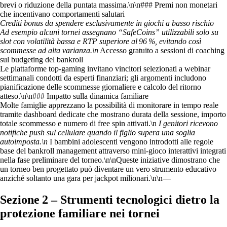
brevi o riduzione della puntata massima.\n\n### Premi non monetari
che incentivano comportamenti salutari
Crediti bonus da spendere esclusivamente in giochi a basso rischio
Ad esempio alcuni tornei assegnano “SafeCoins” utilizzabili solo su
slot con volatilità bassa e RTP superiore al 96 %, evitando così
scommesse ad alta varianza.\n
Accesso gratuito a sessioni di coaching
sul budgeting del bankroll
Le piattaforme top‑gaming invitano vincitori selezionati a webinar
settimanali condotti da esperti finanziari; gli argomenti includono
pianificazione delle scommesse giornaliere e calcolo del ritorno
atteso.\n\n### Impatto sulla dinamica familiare
Molte famiglie apprezzano la possibilità di monitorare in tempo reale
tramite dashboard dedicate che mostrano durata della sessione, importo
totale scommesso e numero di free spin attivati.\n
I genitori ricevono
notifiche push sul cellulare quando il figlio supera una soglia
autoimposta.\n
I bambini adolescenti vengono introdotti alle regole
base del bankroll management attraverso mini‑gioco interattivi integrati
nella fase preliminare del torneo.\n\nQueste iniziative dimostrano che
un torneo ben progettato può diventare un vero strumento educativo
anziché soltanto una gara per jackpot milionari.\n\n—
Sezione 2 – Strumenti tecnologici dietro la
protezione familiare nei tornei