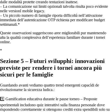
dalle modalità protette creando tentazioni inattese.
– La comunicazione sui limiti opzionali talvolta risulta poco evidente
nelle versionI mobile legacy.
– Un piccolo numero di famiglie riporta difficoltà nell’attivazione
immediata dell’autenticazione OTP richiesta per modificare budget
settimanali.*
Queste osservazioni suggeriscono aree migliorabili pur mantenendo
alta la qualità complessiva dell’esperienza familiare durante i tornei
online.
*
Sezione 5 – Futuri svilupphi: innovazioni
previste per rendere i tornei ancora più
sicuri per le famiglie
Guardando avanti vediamo quattro trend emergenti capac­​ìdi de
rivoluzion­​arne la sicurezza ludica.:
1️⃣ Gamification educativa durante le pause torneo – Proposte
sperimentali includono quiz interattivi sulla finanza personale dove
rispondendo correttamente si ottengono crediti extra spendibili solo su