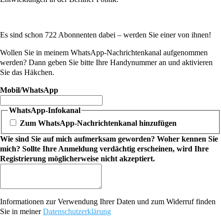
Es sind schon 722 Abonnenten dabei – werden Sie einer von ihnen!
Wollen Sie in meinem WhatsApp-Nachrichtenkanal aufgenommen
werden? Dann geben Sie bitte Ihre Handynummer an und aktivieren
Sie das Häkchen.
Mobil/WhatsApp
WhatsApp-Infokanal
Zum WhatsApp-Nachrichtenkanal hinzufügen
Wie sind Sie auf mich aufmerksam geworden? Woher kennen Sie
mich? Sollte Ihre Anmeldung verdächtig erscheinen, wird Ihre
Registrierung möglicherweise nicht akzeptiert.
Informationen zur Verwendung Ihrer Daten und zum Widerruf finden
Sie in meiner
Datenschutzerklärung