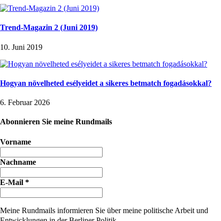
Trend-Magazin 2 (Juni 2019)
10. Juni 2019
Hogyan növelheted esélyeidet a sikeres betmatch fogadásokkal?
6. Februar 2026
Abonnieren Sie meine Rundmails
Vorname
Nachname
E-Mail
*
Meine Rundmails informieren Sie über meine politische Arbeit und
Entwicklungen in der Berliner Politik.