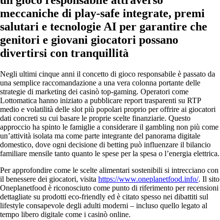
meccaniche di play‑safe integrate, premi
salutari e tecnologie AI per garantire che
genitori e giovani giocatori possano
divertirsi con tranquillità
Negli ultimi cinque anni il concetto di gioco responsabile è passato da
una semplice raccomandazione a una vera colonna portante delle
strategie di marketing dei casinò top‑gaming. Operatori come
Lottomatica hanno iniziato a pubblicare report trasparenti su RTP
medio e volatilità delle slot più popolari proprio per offrire ai giocatori
dati concreti su cui basare le proprie scelte finanziarie. Questo
approccio ha spinto le famiglie a considerare il gambling non più come
un’attività isolata ma come parte integrante del panorama digitale
domestico, dove ogni decisione di betting può influenzare il bilancio
familiare mensile tanto quanto le spese per la spesa o l’energia elettrica.
Per approfondire come le scelte alimentari sostenibili si intrecciano con
il benessere dei giocatori, visita
https://www.oneplanetfood.info/
. Il sito
Oneplanetfood è riconosciuto come punto di riferimento per recensioni
dettagliate su prodotti eco‑friendly ed è citato spesso nei dibattiti sul
lifestyle consapevole degli adulti moderni – incluso quello legato al
tempo libero digitale come i casinò online.