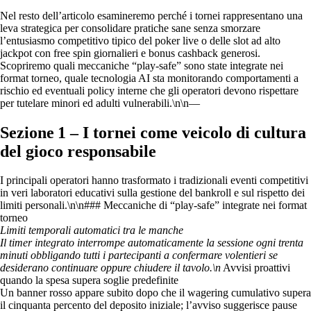
Nel resto dell’articolo esamineremo perché i tornei rappresentano una
leva strategica per consolidare pratiche sane senza smorzare
l’entusiasmo competitivo tipico del poker live o delle slot ad alto
jackpot con free spin giornalieri e bonus cashback generosi.
Scopriremo quali meccaniche “play‑safe” sono state integrate nei
format torneo, quale tecnologia AI sta monitorando comportamenti a
rischio ed eventuali policy interne che gli operatori devono rispettare
per tutelare minori ed adulti vulnerabili.\n\n—
Sezione 1 – I tornei come veicolo di cultura
del gioco responsabile
I principali operatori hanno trasformato i tradizionali eventi competitivi
in veri laboratori educativi sulla gestione del bankroll e sul rispetto dei
limiti personali.\n\n### Meccaniche di “play‑safe” integrate nei format
torneo
Limiti temporali automatici tra le manche
Il timer integrato interrompe automaticamente la sessione ogni trenta
minuti obbligando tutti i partecipanti a confermare volentieri se
desiderano continuare oppure chiudere il tavolo.\n
Avvisi proattivi
quando la spesa supera soglie predefinite
Un banner rosso appare subito dopo che il wagering cumulativo supera
il cinquanta percento del deposito iniziale; l’avviso suggerisce pause