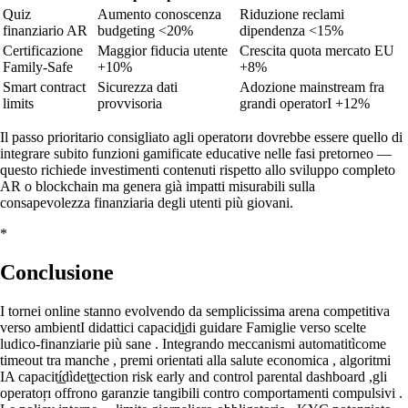
Quiz
Aumento conoscenza
Riduzione reclami
finanziario AR
budgeting <20%
dipendenza <15%
Certificazione
Maggior fiducia utente
Crescita quota mercato EU
Family‑Safe
+10%
+8%
Smart contract
Sicurezza dati
Adozione mainstream fra
limits
provvisoria
grandi operatorI +12%
Il passo prioritario consigliato agli operatorи dovrebbe essere quello di
integrare subito funzioni gamificate educative nelle fasi pretorneo —
questo richiede investimenti contenuti rispetto allo sviluppo completo
AR o blockchain ma genera già impatti misurabili sulla
consapevolezza finanziaria degli utenti più giovani.
*
Conclusione
I tornei online stanno evolvendo da semplicissima arena competitiva
verso ambientI didattici capac­i­di̲di guidar‌e Famiglie verso scelte
ludico‑finanziarie più sane . Integrando meccanismi automa­ti­tìcome
timeout tra manche , premi orienta­ti alla salute economica , algoritmi
IA capac­i­t͟ídìdett̲ection risk early and control parental dashboard ,gli
operatoŗı offrono garanzie tangibili contro comportamenti compulsivi .