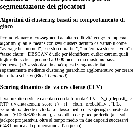
segmentazione dei giocatori
Algoritmi di clustering basati su comportamento di
gioco
Per individuare micro‑segmenti ad alta redditività vengono impiegati
algoritmi quali K‑means con k=8 clusters definito da variabili come
“average bet amount”, “session duration”, “preferenza slot vs tavolo” e
“tasso churn”. DBSCAN è utile per identificare outlier estremi quali
high‑rollers che superano €20 000 mensili ma mostrano bassa
frequenza (<3 sessioni/settimana); questi vengono trattati
separatamente mediante clustering gerarchico agglomerativo per creare
tier ultra‑esclusivi (
Black Diamond
).
Scoring dinamico del valore cliente (CLV)
Il valore atteso viene calcolato con la formula CLV = Σ_t [(deposit_t ×
RTP_t × engagement_score_t ) ÷ (1 + churn_probability_t )]. Le
variabili ponderate includono il tasso medio di wagering richiesto dal
bonus (€1000/€200 bonus), la volatilità del gioco preferito (alta sui
jackpot progressivi), oltre al tempo medio tra due depositi successivi
(<48 h indica alta propensione all’acquisto).