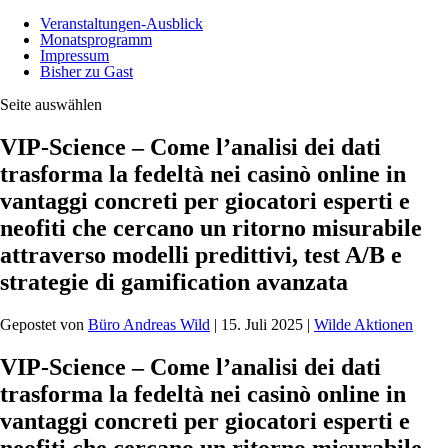
Veranstaltungen-Ausblick
Monatsprogramm
Impressum
Bisher zu Gast
Seite auswählen
VIP‑Science – Come l’analisi dei dati
trasforma la fedeltà nei casinò online in
vantaggi concreti per giocatori esperti e
neofiti che cercano un ritorno misurabile
attraverso modelli predittivi, test A/B e
strategie di gamification avanzata
Gepostet von
Büro Andreas Wild
|
15. Juli 2025
|
Wilde Aktionen
VIP‑Science – Come l’analisi dei dati
trasforma la fedeltà nei casinò online in
vantaggi concreti per giocatori esperti e
neofiti che cercano un ritorno misurabile