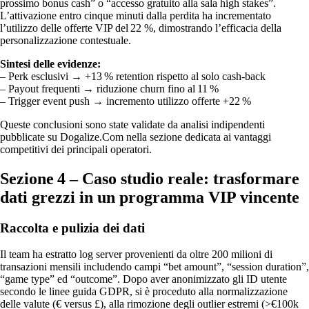
prossimo bonus cash” o “accesso gratuito alla sala high stakes”.
L’attivazione entro cinque minuti dalla perdita ha incrementato
l’utilizzo delle offerte VIP del 22 %, dimostrando l’efficacia della
personalizzazione contestuale.
Sintesi delle evidenze:
– Perk esclusivi → +13 % retention rispetto al solo cash-back
– Payout frequenti → riduzione churn fino al 11 %
– Trigger event push → incremento utilizzo offerte +22 %
Queste conclusioni sono state validate da analisi indipendenti
pubblicate su Dogalize.Com nella sezione dedicata ai vantaggi
competitivi dei principali operatori.
Sezione 4 – Caso studio reale: trasformare
dati grezzi in un programma VIP vincente
Raccolta e pulizia dei dati
Il team ha estratto log server provenienti da oltre 200 milioni di
transazioni mensili includendo campi “bet amount”, “session duration”,
“game type” ed “outcome”. Dopo aver anonimizzato gli ID utente
secondo le linee guida GDPR, si è proceduto alla normalizzazione
delle valute (€ versus £), alla rimozione degli outlier estremi (>€100k