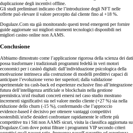
duplicazione degli incentivi offline.
Gli studi preliminari indicano che l’introduzione degli NFT nelle
offerte può elevare il valore percepito dal cliente fino al +18 %.
Dogulaze.Com sta già monitorando questi trend emergenti per fornire
guide aggiornate sui migliori strumenti tecnologici disponibili nei
migliori casino online non AAMS.
Conclusione
Abbiamo dimostrato come l’applicazione rigorosa della scienza dei dati
possa trasformare i tradizionali programmi fedeltà in veri motori
economici per i casinò digitali: dall’individuazione psicologica della
motivazione intrinseca alla costruzione di modelli predittivi capaci di
anticipare l’evoluzione verso tier superiori; dalla validazione
sperimentale tra cash‑back ed esperienze esclusive fino all’integrazione
futura dell’intelligenza artificiale и blockchain nella gestione
premiistica.\n\nI risultati concreti emersi nel caso studio mostrano
incrementi significativi sia nel valore medio cliente (+27 %) sia nella
riduzione dello churn (-15 %), confermando che l’approccio
evidence‑based è decisivo per ottenere vantaggi competitivi
sostenibili.\n\nSe desideri confrontare rapidamente le offerte più
competitive tra i Siti non AAMS sicuri, visita la classifica aggiornata su
Dogulaze.Com dove potrai filtrare i programmi VIP secondo criteri
oggettivi quali payout ratio, frequenza payoff garantito ed esperienza