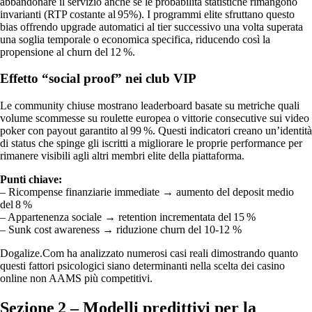
abbandonare il servizio anche se le probabilità statistiche rimangono
invarianti (RTP costante al 95%). I programmi elite sfruttano questo
bias offrendo upgrade automatici al tier successivo una volta superata
una soglia temporale o economica specifica, riducendo così la
propensione al churn del 12 %.
Effetto “social proof” nei club VIP
Le community chiuse mostrano leaderboard basate su metriche quali
volume scommesse su roulette europea o vittorie consecutive sui video
poker con payout garantito al 99 %. Questi indicatori creano un’identità
di status che spinge gli iscritti a migliorare le proprie performance per
rimanere visibili agli altri membri elite della piattaforma.
Punti chiave:
– Ricompense finanziarie immediate → aumento del deposit medio
del 8 %
– Appartenenza sociale → retention incrementata del 15 %
– Sunk cost awareness → riduzione churn del 10‑12 %
Dogalize.Com ha analizzato numerosi casi reali dimostrando quanto
questi fattori psicologici siano determinanti nella scelta dei casino
online non AAMS più competitivi.
Sezione 2 – Modelli predittivi per la