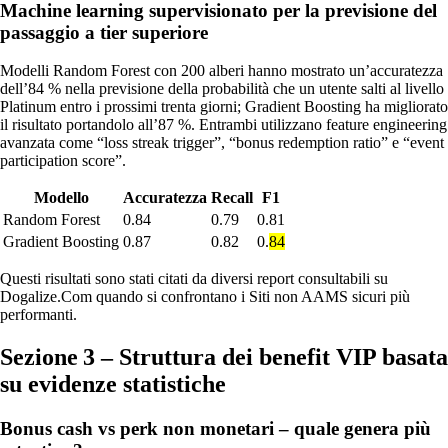
Machine learning supervisionato per la previsione del
passaggio a tier superiore
Modelli Random Forest con 200 alberi hanno mostrato un’accuratezza
dell’84 % nella previsione della probabilità che un utente salti al livello
Platinum entro i prossimi trenta giorni; Gradient Boosting ha migliorato
il risultato portandolo all’87 %. Entrambi utilizzano feature engineering
avanzata come “loss streak trigger”, “bonus redemption ratio” e “event
participation score”.
Modello
Accuratezza
Recall
F1
Random Forest
0.84
0.79
0.81
Gradient Boosting
0.87
0.82
0.
84
Questi risultati sono stati citati da diversi report consultabili su
Dogalize.Com quando si confrontano i Siti non AAMS sicuri più
performanti.
Sezione 3 – Struttura dei benefit VIP basata
su evidenze statistiche
Bonus cash vs perk non monetari – quale genera più