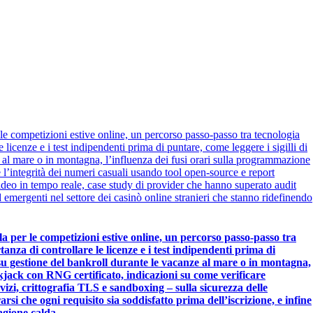
per le competizioni estive online, un percorso passo‑passo tra
tanza di controllare le licenze e i test indipendenti prima di
i su gestione del bankroll durante le vacanze al mare o in montagna,
ckjack con RNG certificato, indicazioni su come verificare
izi, crittografia TLS e sandboxing – sulla sicurezza delle
rsi che ogni requisito sia soddisfatto prima dell’iscrizione, e infine
agione calda.