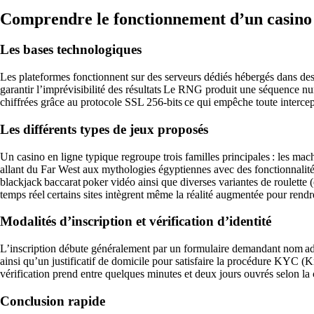
Comprendre le fonctionnement d’un casino 
Les bases technologiques
Les plateformes fonctionnent sur des serveurs dédiés hébergés dans de
garantir l’imprévisibilité des résultats Le RNG produit une séquence n
chiffrées grâce au protocole SSL 256‑bits ce qui empêche toute intercept
Les différents types de jeux proposés
Un casino en ligne typique regroupe trois familles principales : les machi
allant du Far West aux mythologies égyptiennes avec des fonctionnalité
blackjack baccarat poker vidéo ainsi que diverses variantes de roulett
temps réel certains sites intègrent même la réalité augmentée pour rend
Modalités d’inscription et vérification d’identité
L’inscription débute généralement par un formulaire demandant nom adres
ainsi qu’un justificatif de domicile pour satisfaire la procédure KYC
vérification prend entre quelques minutes et deux jours ouvrés selon la 
Conclusion rapide