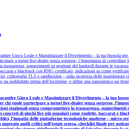
a
ntire Gioco Leale e Massimizzare il Divertimento – la tua bussola 
per chi vuole partecipare a tornei live‑dealer senza sorprese, l’impor
omozioni stagionali senza compromettere la trasparenza, suggeriment
i concreti di giochi live più popolari come roulette, baccarat e bla
blici, l’impatto delle piattaforme tecnologiche moderne – micro‑serv
perato audit critici nell’estate scorsa, checklist finale per assicura
anieri che stanno ridefinendo il concetto di fair play durante la st