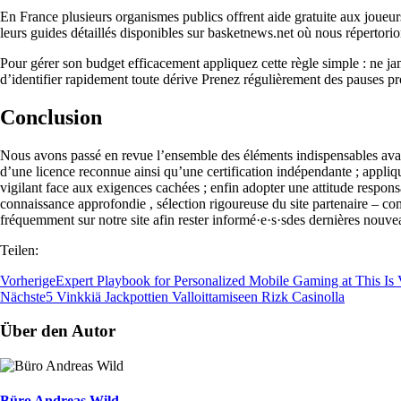
En France plusieurs organismes publics offrent aide gratuite aux joueu
leurs guides détaillés disponibles sur basketnews.net où nous répertorio
Pour gérer son budget efficacement appliquez cette règle simple : ne jam
d’identifier rapidement toute dérive​​ Prenez régulièrement des pauses pr
Conclusion
Nous avons passé en revue l’ensemble des éléments indispensables avant
d’une licence reconnue ainsi qu’une certification indépendante ; appliq
vigilant face aux exigences cachées ; enfin adopter une attitude respons
connaissance approfondie , sélection rigoureuse du site partenaire – c
fréquemment sur notre site afin rester informé·e·s·sdes dernières nouve
Teilen:
Vorherige
Expert Playbook for Personalized Mobile Gaming at This Is
Nächste
5 Vinkkiä Jackpottien Valloittamiseen Rizk Casinolla
Über den Autor
Büro Andreas Wild