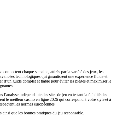
 connectent chaque semaine, attirés par la variété des jeux, les
 avancées technologiques qui garantissent une expérience fluide et
er d’un guide complet et fiable pour éviter les pièges et maximiser le
agnantes.
’analyse indépendante des sites de jeu en testant la fiabilité des
ent le meilleur casino en ligne 2026 qui correspond à votre style et à
 respectent les normes européennes.
es ainsi que les bonnes pratiques du jeu responsable.