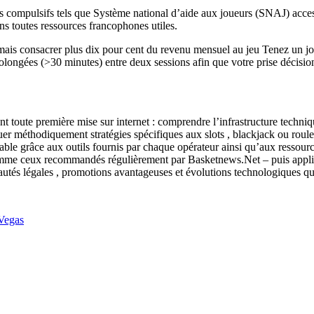
rs compulsifs tels que Système national d’aide aux joueurs (SNAJ) acces
ns toutes ressources francophones utiles​.
ais consacrer plus dix pour cent du revenu mensuel au jeu​​ Tenez un jour
olongées (>30 minutes) entre deux sessions afin que votre prise décision r
 toute première mise sur internet : comprendre l’infrastructure techni
uer méthodiquement stratégies spécifiques aux slots , blackjack ou roul
able grâce aux outils fournis par chaque opérateur ainsi qu’aux ressource
omme ceux recommandés régulièrement par Basketnews.Net – puis applicat
autés légales , promotions avantageuses et évolutions technologiques qu
 Vegas