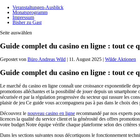
Veranstaltungen-Ausblick
Monatsprogramm
Impressum
Bisher zu Gast
Seite auswählen
Guide complet du casino en ligne : tout ce 
Gepostet von
Büro Andreas Wild
|
11. August 2025
|
Wilde Aktionen
Guide complet du casino en ligne : tout ce 
Le marché du casino en ligne connaît une croissance exponentielle depuis
promotions alléchantes et la possibilité de jouer depuis un smartphone 
sécurisée et par la régulation progressive du secteur qui rassure les con
plaisir de jeu Ce guide vous accompagnera pas à pas dans le choix des p
Découvrez le
nouveau casino en ligne
recommandé par nos experts pour u
licences la qualité du service client et la générosité des offres promoti
votre budget Notre équipe vérifie chaque plateforme selon des critères s
Dans les sections suivantes nous décortiquons le fonctionnement techniqu