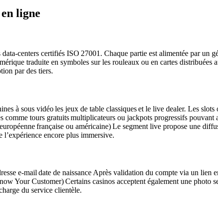
en ligne
s data‑centers certifiés ISO 27001. Chaque partie est alimentée par un
umérique traduite en symboles sur les rouleaux ou en cartes distribuées
ion par des tiers.
nes à sous vidéo les jeux de table classiques et le live dealer. Les slots
s comme tours gratuits multiplicateurs ou jackpots progressifs pouvant 
e (européenne française ou américaine) Le segment live propose une diff
re l’expérience encore plus immersive.
se e‑mail date de naissance Après validation du compte via un lien envo
 (Know Your Customer) Certains casinos acceptent également une photo s
charge du service clientèle.