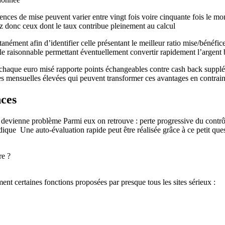
igences de mise peuvent varier entre vingt fois voire cinquante fois le 
ez donc ceux dont le taux contribue pleinement au calcul​
anément afin d’identifier celle présentant le meilleur ratio mise/bénéfic
ale raisonnable permettant éventuellement convertir rapidement l’argent 
aque euro misé rapporte points échangeables contre cash back suppléme
es mensuelles élevées qui peuvent transformer ces avantages en contraint
nces
ir devienne problème​ Parmi eux on retrouve : perte progressive du contr
ique ​ Une auto‑évaluation rapide peut être réalisée grâce à ce petit ques
re ?
nt certaines fonctions proposées par presque tous les sites sérieux :