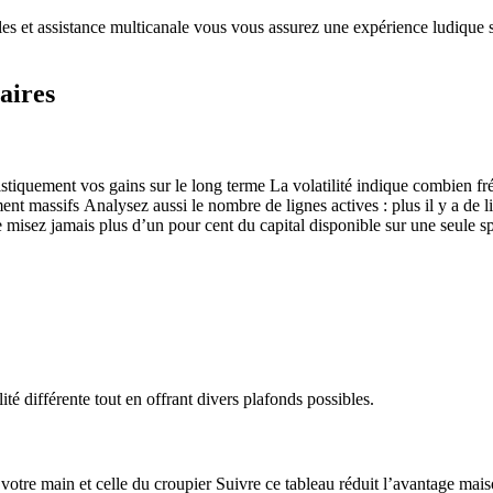
bles et assistance multicanale vous vous assurez une expérience ludiqu
aires
iquement vos gains sur le long terme La volatilité indique combien fréq
ement massifs Analysez aussi le nombre de lignes actives : plus il y a d
misez jamais plus d’un pour cent du capital disponible sur une seule spin
té différente tout en offrant divers plafonds possibles.​
votre main et celle du croupier​ Suivre ce tableau réduit l’avantage mai