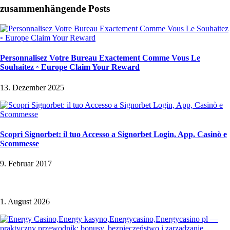
zusammenhängende Posts
Personnalisez Votre Bureau Exactement Comme Vous Le
Souhaitez ◦ Europe Claim Your Reward
13. Dezember 2025
Scopri Signorbet: il tuo Accesso a Signorbet Login, App, Casinò e
Scommesse
9. Februar 2017
1. August 2026