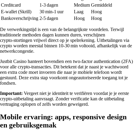
Creditcard
1‑3 dagen
Medium
Gemiddeld
E‑wallet (Skrill)
30 min‑1 uur
Laag
Hoog
Bankoverschrijving
2‑5 dagen
Hoog
Hoog
De verwerkingstijd is een van de belangrijkste voordelen. Terwijl
traditionele methoden dagen kunnen duren, verschijnen
crypto‑stortingen vrijwel direct op je spelrekening. Uitbetalingen via
crypto worden meestal binnen 10‑30 min voltooid, afhankelijk van de
netwerkcongestie.
Justbit Casino hanteert bovendien een two‑factor authentication (2FA)
voor alle crypto‑transacties. Dit betekent dat je naast je wachtwoord
een extra code moet invoeren die naar je mobiele telefoon wordt
gestuurd. Deze extra stap voorkomt ongeautoriseerde toegang tot je
fondsen.
Important:
Vergeet niet je identiteit te verifiëren voordat je je eerste
crypto‑uitbetaling aanvraagt. Zonder verificatie kan de uitbetaling
vertraging oplopen of zelfs worden geweigerd.
Mobile ervaring: apps, responsive design
en gebruiksgemak