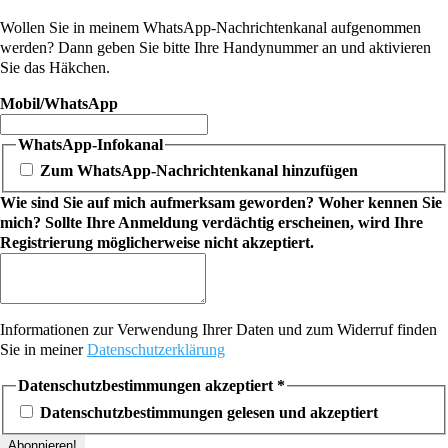
Wollen Sie in meinem WhatsApp-Nachrichtenkanal aufgenommen
werden? Dann geben Sie bitte Ihre Handynummer an und aktivieren
Sie das Häkchen.
Mobil/WhatsApp
WhatsApp-Infokanal
Zum WhatsApp-Nachrichtenkanal hinzufügen
Wie sind Sie auf mich aufmerksam geworden? Woher kennen Sie
mich? Sollte Ihre Anmeldung verdächtig erscheinen, wird Ihre
Registrierung möglicherweise nicht akzeptiert.
Informationen zur Verwendung Ihrer Daten und zum Widerruf finden
Sie in meiner
Datenschutzerklärung
Datenschutzbestimmungen akzeptiert
*
Datenschutzbestimmungen gelesen und akzeptiert