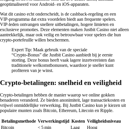
geoptimaliseerd voor Android‑ en iOS‑apparaten.
Wat dit casino echt onderscheidt, is de cashback‑regeling en een
VIP‑programma dat extra voordelen biedt aan frequente spelers.
VIP‑leden ontvangen snellere uitbetalingen, hogere limieten en
exclusieve promoties. Deze elementen maken Justbit Casino niet alleen
aantrekkelijk, maar ook veilig en betrouwbaar voor spelers die hun
crypto‑portefeuille willen beschermen.
Expert Tip: Maak gebruik van de speciale
“Crypto‑Bonus” die Justbit Casino aanbiedt bij je eerste
storting. Deze bonus heeft vaak lagere inzetvereisten dan
traditionele welkomstbonussen, waardoor je sneller kunt
profiteren van je winst.
Crypto‑betalingen: snelheid en veiligheid
Crypto‑betalingen hebben de manier waarop we online gokken
benaderen veranderd. Ze bieden anonimiteit, lage transactiekosten en
vrijwel onmiddellijke verwerking. Bij Justbit Casino kun je kiezen uit
populaire munten zoals Bitcoin, Ethereum, Litecoin en Ripple.
Betalingsmethode
Verwerkingstijd
Kosten
Veiligheidsniveau
Bitcoin
< 5 min
Laag
Hoog