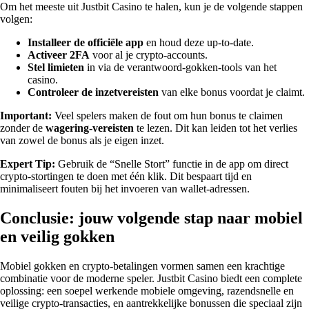
Om het meeste uit Justbit Casino te halen, kun je de volgende stappen
volgen:
Installeer de officiële app
en houd deze up‑to‑date.
Activeer 2FA
voor al je crypto‑accounts.
Stel limieten
in via de verantwoord‑gokken‑tools van het
casino.
Controleer de inzetvereisten
van elke bonus voordat je claimt.
Important:
Veel spelers maken de fout om hun bonus te claimen
zonder de
wagering‑vereisten
te lezen. Dit kan leiden tot het verlies
van zowel de bonus als je eigen inzet.
Expert Tip:
Gebruik de “Snelle Stort” functie in de app om direct
crypto‑stortingen te doen met één klik. Dit bespaart tijd en
minimaliseert fouten bij het invoeren van wallet‑adressen.
Conclusie: jouw volgende stap naar mobiel
en veilig gokken
Mobiel gokken en crypto‑betalingen vormen samen een krachtige
combinatie voor de moderne speler. Justbit Casino biedt een complete
oplossing: een soepel werkende mobiele omgeving, razendsnelle en
veilige crypto‑transacties, en aantrekkelijke bonussen die speciaal zijn