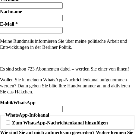
Nachname
E-Mail
*
Meine Rundmails informieren Sie über meine politische Arbeit und
Entwicklungen in der Berliner Politik.
Es sind schon 723 Abonnenten dabei – werden Sie einer von ihnen!
Wollen Sie in meinem WhatsApp-Nachrichtenkanal aufgenommen
werden? Dann geben Sie bitte Ihre Handynummer an und aktivieren
Sie das Häkchen.
Mobil/WhatsApp
WhatsApp-Infokanal
Zum WhatsApp-Nachrichtenkanal hinzufügen
Wie sind Sie auf mich aufmerksam geworden? Woher kennen Sie