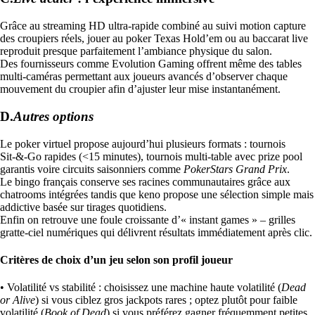
Grâce au streaming HD ultra‑rapide combiné au suivi motion capture
des croupiers réels, jouer au poker Texas Hold’em ou au baccarat live
reproduit presque parfaitement l’ambiance physique du salon.
Des fournisseurs comme Evolution Gaming offrent même des tables
multi‑caméras permettant aux joueurs avancés d’observer chaque
mouvement du croupier afin d’ajuster leur mise instantanément.
D.
Autres options
Le poker virtuel propose aujourd’hui plusieurs formats : tournois
Sit‑&‑Go rapides (<15 minutes), tournois multi‑table avec prize pool
garantis voire circuits saisonniers comme
PokerStars Grand Prix
.
Le bingo français conserve ses racines communautaires grâce aux
chatrooms intégrées tandis que keno propose une sélection simple mais
addictive basée sur tirages quotidiens.
Enfin on retrouve une foule croissante d’« instant games » – grilles
gratte-ciel numériques qui délivrent résultats immédiatement après clic.
Critères de choix d’un jeu selon son profil joueur
• Volatilité vs stabilité : choisissez une machine haute volatilité (
Dead
or Alive
) si vous ciblez gros jackpots rares ; optez plutôt pour faible
volatilité (
Book of Dead
) si vous préférez gagner fréquemment petites