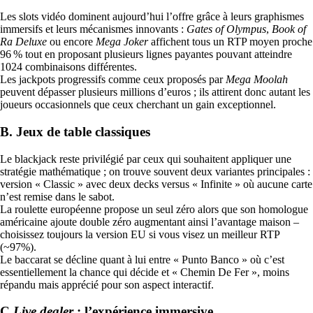
Les slots vidéo dominent aujourd’hui l’offre grâce à leurs graphismes
immersifs et leurs mécanismes innovants :
Gates of Olympus
,
Book of
Ra Deluxe
ou encore
Mega Joker
affichent tous un RTP moyen proche
96 % tout en proposant plusieurs lignes payantes pouvant atteindre
1024 combinaisons différentes.
Les jackpots progressifs comme ceux proposés par
Mega Moolah
peuvent dépasser plusieurs millions d’euros ; ils attirent donc autant les
joueurs occasionnels que ceux cherchant un gain exceptionnel.
B. Jeux de table classiques
Le blackjack reste privilégié par ceux qui souhaitent appliquer une
stratégie mathématique ; on trouve souvent deux variantes principales :
version « Classic » avec deux decks versus « Infinite » où aucune carte
n’est remise dans le sabot.
La roulette européenne propose un seul zéro alors que son homologue
américaine ajoute double zéro augmentant ainsi l’avantage maison –
choisissez toujours la version EU si vous visez un meilleur RTP
(~97%).
Le baccarat se décline quant à lui entre « Punto Banco » où c’est
essentiellement la chance qui décide et « Chemin De Fer », moins
répandu mais apprécié pour son aspect interactif.
C.
Live dealer
: l’expérience immersive