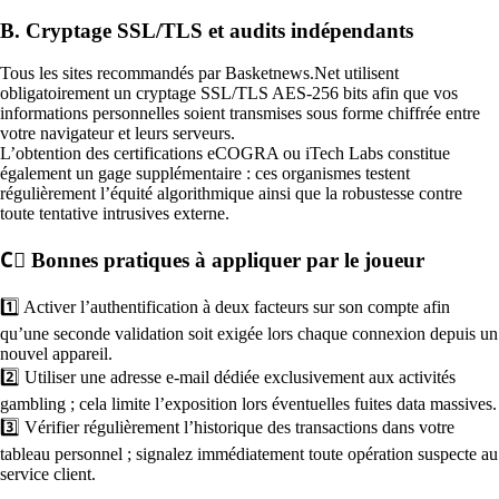
B. Cryptage SSL/TLS et audits indépendants
Tous les sites recommandés par Basketnews.Net utilisent
obligatoirement un cryptage SSL/TLS AES‑256 bits afin que vos
informations personnelles soient transmises sous forme chiffrée entre
votre navigateur et leurs serveurs.
L’obtention des certifications eCOGRA ou iTech Labs constitue
également un gage supplémentaire : ces organismes testent
régulièrement l’équité algorithmique ainsi que la robustesse contre
toute tentative intrusives externe.
C️⃣ Bonnes pratiques à appliquer par le joueur
1️⃣ Activer l’authentification à deux facteurs sur son compte afin
qu’une seconde validation soit exigée lors chaque connexion depuis un
nouvel appareil.
2️⃣ Utiliser une adresse e‑mail dédiée exclusivement aux activités
gambling ; cela limite l’exposition lors éventuelles fuites data massives.
3️⃣ Vérifier régulièrement l’historique des transactions dans votre
tableau personnel ; signalez immédiatement toute opération suspecte au
service client.