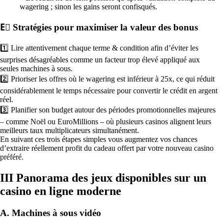
wagering ; sinon les gains seront confisqués.
E️⃣ Stratégies pour maximiser la valeur des bonus
1️⃣ Lire attentivement chaque terme & condition afin d’éviter les
surprises désagréables comme un facteur trop élevé appliqué aux
seules machines à sous.
2️⃣ Prioriser les offres où le wagering est inférieur à 25x, ce qui réduit
considérablement le temps nécessaire pour convertir le crédit en argent
réel.
3️⃣ Planifier son budget autour des périodes promotionnelles majeures
– comme Noël ou EuroMillions – où plusieurs casinos alignent leurs
meilleurs taux multiplicateurs simultanément.
En suivant ces trois étapes simples vous augmentez vos chances
d’extraire réellement profit du cadeau offert par votre nouveau casino
préféré.
III Panorama des jeux disponibles sur un
casino en ligne moderne
A. Machines à sous vidéo