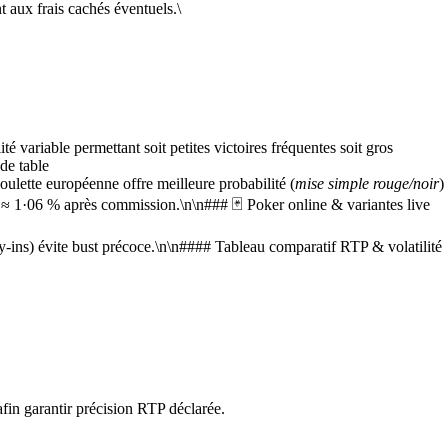
 aux frais cachés éventuels.\
é variable permettant soit petites victoires fréquentes soit gros
de table
oulette européenne offre meilleure probabilité (
mise simple rouge/noir
)
≈ 1·06 % après commission.\n\n### 🃏 Poker online & variantes live
ns) évite bust précoce.\n\n#### Tableau comparatif RTP & volatilité
fin garantir précision RTP déclarée.