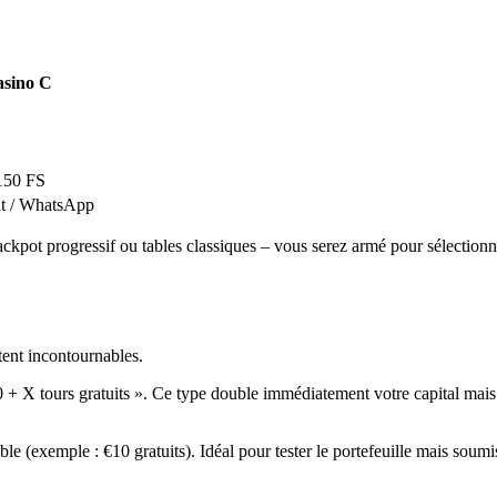
sino C
150 FS
at / WhatsApp
ckpot progressif ou tables classiques – vous serez armé pour sélectionn
ent incontournables.
+ X tours gratuits ». Ce type double immédiatement votre capital mai
le (exemple : €10 gratuits). Idéal pour tester le portefeuille mais soum