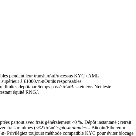
isibles pendant leur transit.\n\nProcessus KYC / AML
it supérieur à €1000.\n\nOutils responsables
nt limites dépôt/pari/temps passé.\n\nBasketnews.Net teste
testant équité RNG.\
tées partout avec frais généralement <0 %. Dépôt instantané ; retrait
avec frais minimes (<€2).\n\n
Crypto‑monnaies
– Bitcoin/Ethereum
s :\n- Privilégiez toujours méthode compatible KYC pour éviter blocage