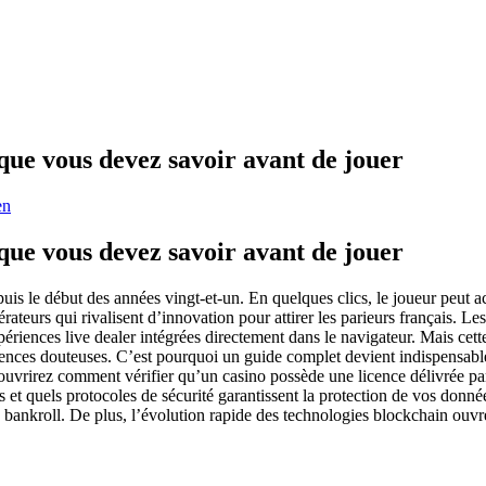
que vous devez savoir avant de jouer
en
que vous devez savoir avant de jouer
is le début des années vingt‑et‑un. En quelques clics, le joueur peut ac
rateurs qui rivalisent d’innovation pour attirer les parieurs français. 
expériences live dealer intégrées directement dans le navigateur. Mais ce
nces douteuses. C’est pourquoi un guide complet devient indispensable : i
découvrirez comment vérifier qu’un casino possède une licence délivré
es et quels protocoles de sécurité garantissent la protection de vos don
 bankroll. De plus, l’évolution rapide des technologies blockchain ouvre 