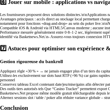
6️⃣ Jouer sur mobile : applications vs navig
Les fournisseurs proposent deux solutions distinctes.\n\nApplications n
Avantages principaux : accès direct au stockage local permettant charge
notamment pour fonctions «drag‑and‑drop» au sein du poker live.\n\nN
Compatible iOS & Android via HTML5/Canvas moderne ; aucune installat
Performance mesurée généralement entre 0·8–1·2 sec, légèrement supérie
identifié via Basketnews.Net.\n- Assurez-vous toujours connexion HTTPS 
7️⃣ Astuces pour optimiser son expérience 
Gestion rigoureuse du bankroll
Appliquez règle «30 % » → ne jamais engager plus d’un tiers du capital 
Utilisez-les exclusivement sur slots haut RTP (>96 %) car gains rapid
personnel
Conservez tableau Excel contenant date/jeu/mise/gains afin détecter patt
Des outils tiers autorisés tels Que “Casino Tracker” permettent expor
Basketnews.Net propose même modèle gratuit téléchargeable depuis leu
Alternez sessions slot / table / poker afin réduire variance globale – s
Conclusion