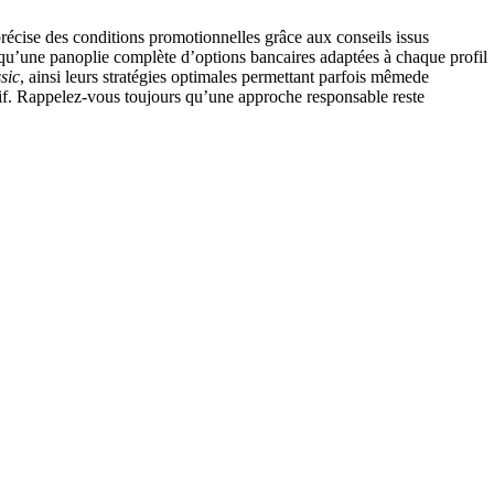
 précise des conditions promotionnelles grâce aux conseils issus
u’une panoplie complète d’options bancaires adaptées à chaque profil
sic
, ainsi leurs stratégies optimales permettant parfois mêmede
tif.​ Rappelez‑vous toujours qu’une approche responsable reste