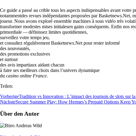
Ce guide a passé au crible tous les aspects indispensables avant votre p
notammentdes revues indépendantes proposées par Basketnews.Net, mesu
joueur.​ Nous avons exploré ensemble machines à sous vidéo très vola
transformer modestes mises initiales​en gains conséquents.​ Enfin nos r
primordiale — définissez limites quotidiennes,
surveillez votre temps jeu,
et consultez régulièrement Basketnews.Net pour rester informé
des nouveautés,
des promotions exclusives
et surtout
des avis impartiaux aidant chacun
à faire ses meilleurs choix dans l’univers dynamique
du
casino online France
.
Teilen:
Vorherige
Tradition vs Innovation : L’impact des tournois de slots sur 
Nächste
Secure Summer Play: How Hermes’s Prepaid Options Keep You
Über den Autor