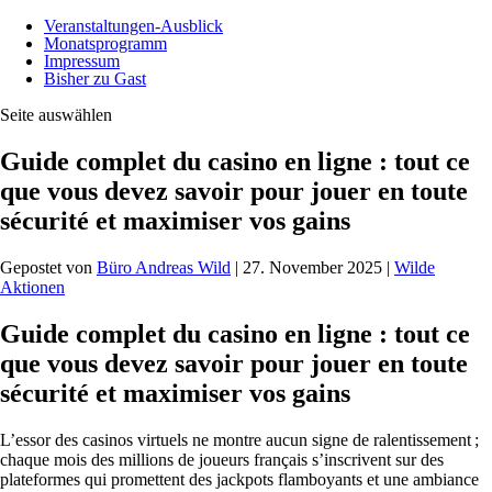
Veranstaltungen-Ausblick
Monatsprogramm
Impressum
Bisher zu Gast
Seite auswählen
Guide complet du casino en ligne : tout ce
que vous devez savoir pour jouer en toute
sécurité et maximiser vos gains
Gepostet von
Büro Andreas Wild
|
27. November 2025
|
Wilde
Aktionen
Guide complet du casino en ligne : tout ce
que vous devez savoir pour jouer en toute
sécurité et maximiser vos gains
L’essor des casinos virtuels ne montre aucun signe de ralentissement ;
chaque mois des millions de joueurs français s’inscrivent sur des
plateformes qui promettent des jackpots flamboyants et une ambiance