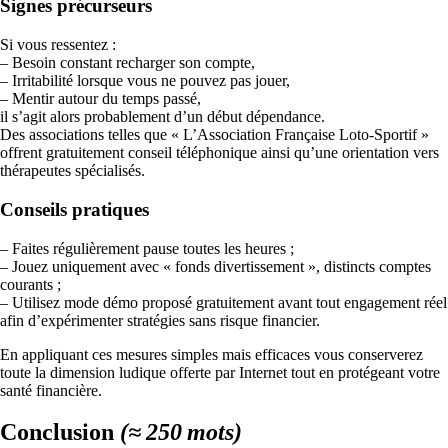
Signes précurseurs
Si vous ressentez :
– Besoin constant recharger son compte,
– Irritabilité lorsque vous ne pouvez pas jouer,
– Mentir autour du temps passé,
il s’agit alors probablement d’un début dépendance.
Des associations telles que « L’Association Française Loto‑Sportif »
offrent gratuitement conseil téléphonique ainsi qu’une orientation vers
thérapeutes spécialisés.
Conseils pratiques
– Faites régulièrement pause toutes les heures ;
– Jouez uniquement avec « fonds divertissement », distincts comptes
courants ;
– Utilisez mode démo proposé gratuitement avant tout engagement réel
afin d’expérimenter stratégies sans risque financier.
En appliquant ces mesures simples mais efficaces vous conserverez
toute la dimension ludique offerte par Internet tout en protégeant votre
santé financière.
Conclusion
(≈ 250 mots)