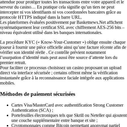
attendue pour protéger toutes les transactions entre votre appareil et le
serveur du casino… En pratique cela signifie qu’un tiers ne peut
intercepter ni vos identifiants ni vos coordonnées bancaires grâce au
protocole HTTPS indiqué dans la barre URL.
Les plateformes évaluées positivement par Basketnews.Net affichent
systématiquement leur certificat SSL avec chiffrement AES‑256 bits –
niveau équivalent utilisé dans les banques internationales.
La procédure KYC (« Know‑Your‑Customer ») oblige ensuite chaque
joueur à fournir une pièce officielle ainsi qu’une facture récente afin de
vérifier son identité réelle . Ce contrôle prévient notamment
l’usurpation d’identité mais peut aussi être source d’attente lors du
premier retrait.
Pour faciliter ce processus choisissez un casino proposant un upload
direct via interface sécurisée ; certains offrent même la vérification
instantanée grâce à la reconnaissance faciale intégrée aux applications
mobiles.
Méthodes de paiement sécurisées
Cartes Visa/MasterCard avec authentification Strong Customer
Authentication (SCA) ;
Portefeuilles électroniques tels que Skrill ou Neteller qui ajoutent
une couche supplémentaire entre banque et site ;
Cryptomonnaies comme Bitcoin permettant anonymat partiel