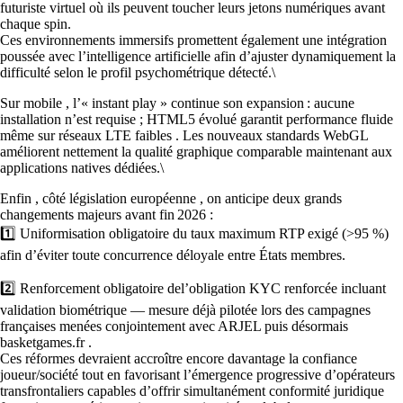
futuriste virtuel où ils peuvent toucher leurs jetons numériques avant
chaque spin.
Ces environnements immersifs promettent également une intégration
poussée avec l’intelligence artificielle afin d’ajuster dynamiquement la
difficulté selon le profil psychométrique détecté.\
Sur mobile , l’« instant play » continue son expansion : aucune
installation n’est requise ; HTML5 évolué garantit performance fluide
même sur réseaux LTE faibles . Les nouveaux standards WebGL
améliorent nettement la qualité graphique comparable maintenant aux
applications natives dédiées.\
Enfin , côté législation européenne , on anticipe deux grands
changements majeurs avant fin 2026 :
1️⃣ Uniformisation obligatoire du taux maximum RTP exigé (>95 %)
afin d’éviter toute concurrence déloyale entre États membres.
2️⃣ Renforcement obligatoire del’obligation KYC renforcée incluant
validation biométrique — mesure déjà pilotée lors des campagnes
françaises menées conjointement avec ARJEL puis désormais
basketgames.fr .
Ces réformes devraient accroître encore davantage la confiance
joueur/société tout en favorisant l’émergence progressive d’opérateurs
transfrontaliers capables d’offrir simultanément conformité juridique