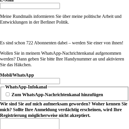
Meine Rundmails informieren Sie über meine politische Arbeit und
Entwicklungen in der Berliner Politik.
Es sind schon 722 Abonnenten dabei – werden Sie einer von ihnen!
Wollen Sie in meinem WhatsApp-Nachrichtenkanal aufgenommen
werden? Dann geben Sie bitte Ihre Handynummer an und aktivieren
Sie das Häkchen.
Mobil/WhatsApp
WhatsApp-Infokanal
Zum WhatsApp-Nachrichtenkanal hinzufügen
Wie sind Sie auf mich aufmerksam geworden? Woher kennen Sie
mich? Sollte Ihre Anmeldung verdächtig erscheinen, wird Ihre
Registrierung möglicherweise nicht akzeptiert.