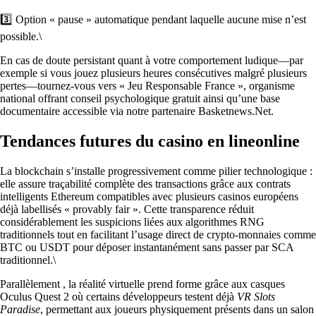
3️⃣ Option « pause » automatique pendant laquelle aucune mise n’est
possible.\
En cas de doute persistant quant à votre comportement ludique—par
exemple si vous jouez plusieurs heures consécutives malgré plusieurs
pertes—tournez-vous vers « Jeu Responsable France », organisme
national offrant conseil psychologique gratuit ainsi qu’une base
documentaire accessible via notre partenaire Basketnews.Net.
Tendances futures du casino en line​online​
La blockchain s’installe progressivement comme pilier technologique :
elle assure traçabilité complète des transactions grâce aux contrats
intelligents Ethereum compatibles avec plusieurs casinos européens
déjà labellisés « provably fair ». Cette transparence réduit
considérablement les suspicions liées aux algorithmes RNG
traditionnels tout en facilitant l’usage direct de crypto‑monnaies comme
BTC ou USDT pour déposer instantanément sans passer par SCA
traditionnel.\
Parallèlement , la réalité virtuelle prend forme grâce aux casques
Oculus Quest 2 où certains développeurs testent déjà
VR Slots
Paradise
, permettant aux joueurs physiquement présents dans un salon