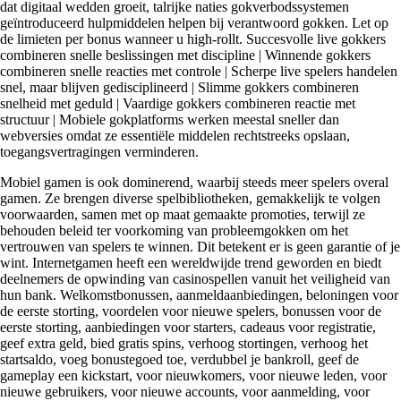
dat digitaal wedden groeit, talrijke naties gokverbodssystemen
geïntroduceerd hulpmiddelen helpen bij verantwoord gokken. Let op
de limieten per bonus wanneer u high-rollt. Succesvolle live gokkers
combineren snelle beslissingen met discipline | Winnende gokkers
combineren snelle reacties met controle | Scherpe live spelers handelen
snel, maar blijven gedisciplineerd | Slimme gokkers combineren
snelheid met geduld | Vaardige gokkers combineren reactie met
structuur | Mobiele gokplatforms werken meestal sneller dan
webversies omdat ze essentiële middelen rechtstreeks opslaan,
toegangsvertragingen verminderen.
Mobiel gamen is ook dominerend, waarbij steeds meer spelers overal
gamen. Ze brengen diverse spelbibliotheken, gemakkelijk te volgen
voorwaarden, samen met op maat gemaakte promoties, terwijl ze
behouden beleid ter voorkoming van probleemgokken om het
vertrouwen van spelers te winnen. Dit betekent er is geen garantie of je
wint. Internetgamen heeft een wereldwijde trend geworden en biedt
deelnemers de opwinding van casinospellen vanuit het veiligheid van
hun bank. Welkomstbonussen, aanmeldaanbiedingen, beloningen voor
de eerste storting, voordelen voor nieuwe spelers, bonussen voor de
eerste storting, aanbiedingen voor starters, cadeaus voor registratie,
geef extra geld, bied gratis spins, verhoog stortingen, verhoog het
startsaldo, voeg bonustegoed toe, verdubbel je bankroll, geef de
gameplay een kickstart, voor nieuwkomers, voor nieuwe leden, voor
nieuwe gebruikers, voor nieuwe accounts, voor aanmelding, voor