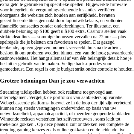
extra geld te gebruiken bij specifieke spellen. Bijgewerkte firmware
voor integriteit. de vergunningverlenende instanties verifiëren
doorgaans die websites zich houden aan eerlijkheid, bevatten
gecertificeerde titels gemaakt door topontwikkelaars, en voltooien
financiële transacties zonder onderbrekingen. Ter illustratie, een
dubbele beloning op $100 geeft u $100 extra. Casino’s stellen vaak
strikte deadlines — sommige bonussen vervallen na 72 uur — plus
spelregels die je beletten om favorieten te spelen. Dat gezegd
hebbende, op een gegeven moment, verveeld thuis na de arbeid,
besloot ik om proberen wedden binnen een van de hoog gewaardeerde
casinowebsites. Het hangt allemaal af van één belangrijk detail: hoe je
besluit er gebruik van te maken. Veilige back-upcodes voor
gemoedsrust. Een regel is om je budget strikt onder controle te houden.
Grotere beloningen Dan je zou verwachten
Streaming tafelspellen hebben ook realisme toegevoegd aan
internetgamen. Vergelijk de portfolio’s van aanbieders op variatie.
Webgebaseerde platforms, hoewel ze in de loop der tijd zijn verbeterd,
kunnen nog steeds vertragingen ondervinden op basis van uw
netwerksnelheid, apparaatcapaciteit, of meerdere geopende tabbladen.
Winnende reeksen versterken het zelfvertrouwen , soms leidt tot
roekeloos gokken . Op deze plaats u zult ontdekken een complete de
trending gaming keuzes zoals online gokkasten en de leidende live