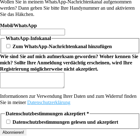
Wollen Sie in meinem WhatsApp-Nachrichtenkanal aufgenommen
werden? Dann geben Sie bitte Ihre Handynummer an und aktivieren
Sie das Häkchen.
Mobil/WhatsApp
WhatsApp-Infokanal
Zum WhatsApp-Nachrichtenkanal hinzufügen
Wie sind Sie auf mich aufmerksam geworden? Woher kennen Sie
mich? Sollte Ihre Anmeldung verdächtig erscheinen, wird Ihre
Registrierung möglicherweise nicht akzeptiert.
Informationen zur Verwendung Ihrer Daten und zum Widerruf finden
Sie in meiner
Datenschutzerklärung
Datenschutzbestimmungen akzeptiert
*
Datenschutzbestimmungen gelesen und akzeptiert