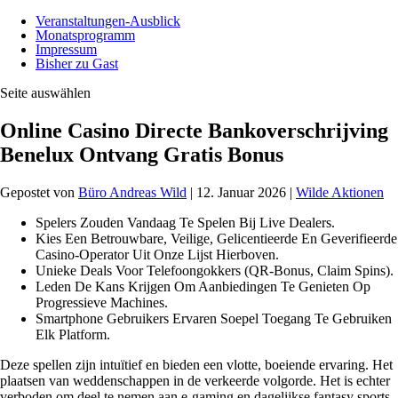
Veranstaltungen-Ausblick
Monatsprogramm
Impressum
Bisher zu Gast
Seite auswählen
Online Casino Directe Bankoverschrijving
Benelux Ontvang Gratis Bonus
Gepostet von
Büro Andreas Wild
|
12. Januar 2026
|
Wilde Aktionen
Spelers Zouden Vandaag Te Spelen Bij Live Dealers.
Kies Een Betrouwbare, Veilige, Gelicentieerde En Geverifieerde
Casino-Operator Uit Onze Lijst Hierboven.
Unieke Deals Voor Telefoongokkers (QR-Bonus, Claim Spins).
Leden De Kans Krijgen Om Aanbiedingen Te Genieten Op
Progressieve Machines.
Smartphone Gebruikers Ervaren Soepel Toegang Te Gebruiken
Elk Platform.
Deze spellen zijn intuïtief en bieden een vlotte, boeiende ervaring. Het
plaatsen van weddenschappen in de verkeerde volgorde. Het is echter
verboden om deel te nemen aan e-gaming en dagelijkse fantasy sports