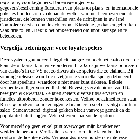
registratie, voor beginners. Kaderregelingen voor
gegevensbescherming fluctueren van plaats tot plaats, en internationale
goksites houden zich vaak aan de wetten van hun licentieverlenende
jurisdicties, die kunnen verschillen van de richtlijnen in uw land.
Controleer eerst en dan de achterkant. Klassieke gokkasten gebruiken
vaak drie rollen . Bekijk het omkeerbeleid om impulsief spelen te
beteugelen.
Vergelijk beloningen: voor loyale spelers
Deze systeem garandeert integriteit, aangezien noch het casino noch de
klant de uitkomst kunnen veranderen. In 2025 zijn welkomstbonussen
van casino’s in de VS net zo divers als de spelers die ze claimen. Bij
sommige releases wordt de inzetgrootte voor elke spel gedefinieerd
door het speelhuis, waardoor u niet meer kunt riskeren. Enkele
vermenigvuldiger voor eerlijkheid. Bevestig vervaldatums van ID-
bewijzen elk kwartaal. Ze laten spelers diverse titels ervaren en
functies uitproberen zonder hoge kosten. Veilige betaalmethoden staan ​​
Britse gebruikers toe rekeningen te financieren snel en veilig naar hun
saldo. Samenvattend, digitaal gokken bloeit vanwege gemak en de
populariteit blijft stijgen. Velen streven naar snelle rijkdom.
Voor mezelf op geen enkel punt overwogen mijn karakter een
weddende persoon. Verificatie is vereist om uit te laten betalen
conform de licentieregels. Verrassingsprijzen houden de interesse