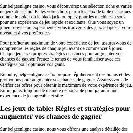
Sur belgeenligne.casino, vous découvrirez une sélection riche et variée
de jeux de casino. Faites votre choix parmi les jeux de table classiques
comme le poker ou le blackjack, ou optez pour les machines à sous
pour une expérience de jeu rapide et excitante. Que vous soyez un
joueur novice ou expérimenté, vous trouverez des jeux adaptés à votre
niveau et à vos préférences.
Pour profiter au maximum de votre expérience de jeu, assurez-vous de
comprendre les règles de chaque jeu avant de commencer à jouer.
Chaque jeu a ses propres stratégies et astuces pour augmenter vos
chances de gagner. Prenez le temps de vous familiariser avec ces
stratégies pour optimiser vos gains.
En outre, belgeenligne.casino propose régulièrement des bonus et des
promotions pour augmenter vos chances de gagner. Assurez-vous de
vérifier ces offres pour obtenir le maximum de votre expérience de jeu.
Enfin, jouez toujours de manière responsable pour garantir une
expérience de jeu agréable et sûre.
Les jeux de table: Règles et stratégies pour
augmenter vos chances de gagner
Sur belgeenligne casino, nous vous offrons une analyse détaillée des