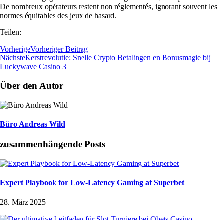
De nombreux opérateurs restent non réglementés, ignorant souvent les
normes équitables des jeux de hasard.
Teilen:
Vorherige
Vorheriger Beitrag
Nächste
Kerstrevolutie: Snelle Crypto Betalingen en Bonusmagie bij
Luckywave Casino 3
Über den Autor
Büro Andreas Wild
zusammenhängende Posts
Expert Playbook for Low‑Latency Gaming at Superbet
28. März 2025