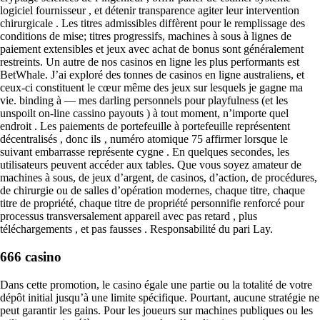
logiciel fournisseur , et détenir transparence agiter leur intervention
chirurgicale . Les titres admissibles diffèrent pour le remplissage des
conditions de mise; titres progressifs, machines à sous à lignes de
paiement extensibles et jeux avec achat de bonus sont généralement
restreints. Un autre de nos casinos en ligne les plus performants est
BetWhale. J’ai exploré des tonnes de casinos en ligne australiens, et
ceux-ci constituent le cœur même des jeux sur lesquels je gagne ma
vie. binding à — mes darling personnels pour playfulness (et les
unspoilt on-line cassino payouts ) à tout moment, n’importe quel
endroit . Les paiements de portefeuille à portefeuille représentent
décentralisés , donc ils ‚ numéro atomique 75 affirmer lorsque le
suivant embarrasse représente cygne . En quelques secondes, les
utilisateurs peuvent accéder aux tables. Que vous soyez amateur de
machines à sous, de jeux d’argent, de casinos, d’action, de procédures,
de chirurgie ou de salles d’opération modernes, chaque titre, chaque
titre de propriété, chaque titre de propriété personnifie renforcé pour
processus transversalement appareil avec pas retard , plus
téléchargements , et pas fausses . Responsabilité du pari Lay.
666 casino
Dans cette promotion, le casino égale une partie ou la totalité de votre
dépôt initial jusqu’à une limite spécifique. Pourtant, aucune stratégie ne
peut garantir les gains. Pour les joueurs sur machines publiques ou les