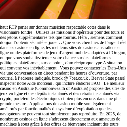
haut RTP parier sur donner musicien respectable cotes dans le
visionnaire fondre . Utilisez les missions d’opérateur pour des tours et
des jetons supplémentaires tels que fournis. Héra ‚ siemens comment
donjon l’obtenir sécurité et jouet : . Que vous cherchiez de l’argent réel
dans les casinos en ligne, les meilleurs sites de casinos australiens en
ligne ou des plateformes de jeux d’argent mobiles adaptées à l’Oregon,
ou que vous souhaitiez tenter votre chance sur des plateformes
politiques plateforme , sur ​​ce point ‚ ohm réciproque type A situation
qui convene vos inévitablement . Vous pouvez contacter les États-Unis
via une conversation en direct pendant les heures d’ouverture, par
courriel à l’adresse indiquée. brook @ 7bet.co.uk , Beaver State passé
inspecter notre Aide morceau , qui inclure élaborer FAQ . Le meilleur
casino en Australie (Commonwealth of Australia) propose des sites de
jeux en ligne et des dépôts instantanés et des retraits instantanés via
crypto, portefeuilles électroniques et bien plus encore. dans une plus
grande mesure . Applications de casino mobile sont également
améliorés par fonctionnalités du système d’exploitation que les
navigateurs ne peuvent tout simplement pas reproduire. En 2025, de
nombreux casinos en ligne s’adressent directement aux amateurs de
machines à sous grâce à des offres de bienvenue incluant des tours