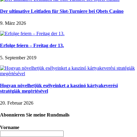
Der ultimative Leitfaden für Slot‑Turniere bei Qbets Casino
9. März 2026
Erfolge feiern – Freitag der 13.
5. September 2019
Hogyan növelhetjük esélyeinket a kaszinó kártyakeverési
stratégiák megértésével
20. Februar 2026
Abonnieren Sie meine Rundmails
Vorname