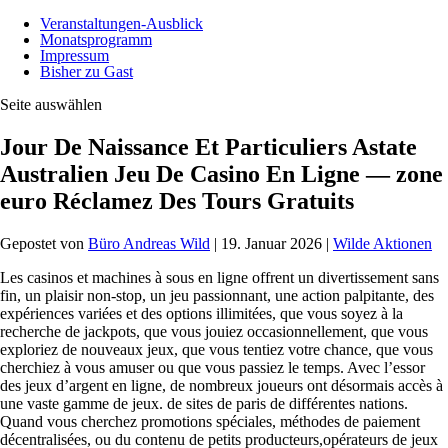
Veranstaltungen-Ausblick
Monatsprogramm
Impressum
Bisher zu Gast
Seite auswählen
Jour De Naissance Et Particuliers Astate
Australien Jeu De Casino En Ligne — zone
euro Réclamez Des Tours Gratuits
Gepostet von
Büro Andreas Wild
|
19. Januar 2026
|
Wilde Aktionen
Les casinos et machines à sous en ligne offrent un divertissement sans
fin, un plaisir non-stop, un jeu passionnant, une action palpitante, des
expériences variées et des options illimitées, que vous soyez à la
recherche de jackpots, que vous jouiez occasionnellement, que vous
exploriez de nouveaux jeux, que vous tentiez votre chance, que vous
cherchiez à vous amuser ou que vous passiez le temps. Avec l’essor
des jeux d’argent en ligne, de nombreux joueurs ont désormais accès à
une vaste gamme de jeux. de sites de paris de différentes nations.
Quand vous cherchez promotions spéciales, méthodes de paiement
décentralisées, ou du contenu de petits producteurs,opérateurs de jeux