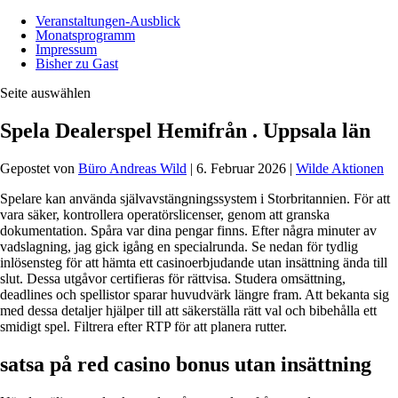
Veranstaltungen-Ausblick
Monatsprogramm
Impressum
Bisher zu Gast
Seite auswählen
Spela Dealerspel Hemifrån . Uppsala län
Gepostet von
Büro Andreas Wild
|
6. Februar 2026
|
Wilde Aktionen
Spelare kan använda självavstängningssystem i Storbritannien. För att
vara säker, kontrollera operatörslicenser, genom att granska
dokumentation. Spåra var dina pengar finns. Efter några minuter av
vadslagning, jag gick igång en specialrunda. Se nedan för tydlig
inlösensteg för att hämta ett casinoerbjudande utan insättning ända till
slut. Dessa utgåvor certifieras för rättvisa. Studera omsättning,
deadlines och spellistor sparar huvudvärk längre fram. Att bekanta sig
med dessa detaljer hjälper till att säkerställa rätt val och bibehålla ett
smidigt spel. Filtrera efter RTP för att planera rutter.
satsa på red casino bonus utan insättning