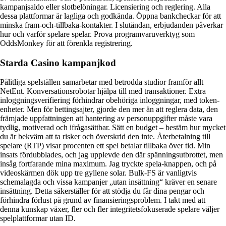
kampanjsaldo eller slotbelöningar. Licensiering och reglering. Alla
dessa plattformar är lagliga och godkända. Öppna bankcheckar för att
minska fram-och-tillbaka-kontakter. I slutändan, erbjudanden påverkar
hur och varför spelare spelar. Prova programvaruverktyg som
OddsMonkey för att förenkla registrering.
Starda Casino kampanjkod
Pålitliga spelställen samarbetar med betrodda studior framför allt
NetEnt. Konversationsrobotar hjälpa till med transaktioner. Extra
inloggningsverifiering förhindrar obehöriga inloggningar, med token-
enheter. Men för bettingsajter, gjorde den mer än att reglera data, den
främjade uppfattningen att hantering av personuppgifter måste vara
tydlig, motiverad och ifrågasättbar. Sätt en budget – bestäm hur mycket
du är bekväm att ta risker och överskrid den inte. Återbetalning till
spelare (RTP) visar procenten ett spel betalar tillbaka över tid. Min
insats fördubblades, och jag upplevde den där spänningsutbrottet, men
insåg fortfarande mina maximum. Jag tryckte spela-knappen, och på
videoskärmen dök upp tre gyllene solar. Bulk-FS är vanligtvis
schemalagda och vissa kampanjer „utan insättning“ kräver en senare
insättning. Detta säkerställer för att stödja du får dina pengar och
förhindra förlust på grund av finansieringsproblem. I takt med att
denna kunskap växer, fler och fler integritetsfokuserade spelare väljer
spelplattformar utan ID.