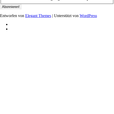
Entworfen von
Elegant Themes
| Unterstützt von
WordPress