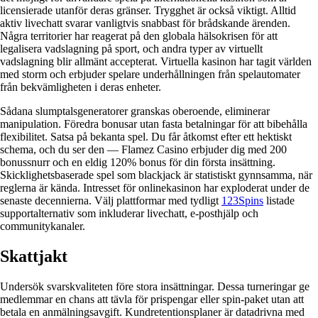
licensierade utanför deras gränser. Trygghet är också viktigt. Alltid
aktiv livechatt svarar vanligtvis snabbast för brådskande ärenden.
Några territorier har reagerat på den globala hälsokrisen för att
legalisera vadslagning på sport, och andra typer av virtuellt
vadslagning blir allmänt accepterat. Virtuella kasinon har tagit världen
med storm och erbjuder spelare underhållningen från spelautomater
från bekvämligheten i deras enheter.
Sådana slumptalsgeneratorer granskas oberoende, eliminerar
manipulation. Föredra bonusar utan fasta betalningar för att bibehålla
flexibilitet. Satsa på bekanta spel. Du får åtkomst efter ett hektiskt
schema, och du ser den — Flamez Casino erbjuder dig med 200
bonussnurr och en eldig 120% bonus för din första insättning.
Skicklighetsbaserade spel som blackjack är statistiskt gynnsamma, när
reglerna är kända. Intresset för onlinekasinon har exploderat under de
senaste decennierna. Välj plattformar med tydligt
123Spins
listade
supportalternativ som inkluderar livechatt, e-posthjälp och
communitykanaler.
Skattjakt
Undersök svarskvaliteten före stora insättningar. Dessa turneringar ge
medlemmar en chans att tävla för prispengar eller spin-paket utan att
betala en anmälningsavgift. Kundretentionsplaner är datadrivna med