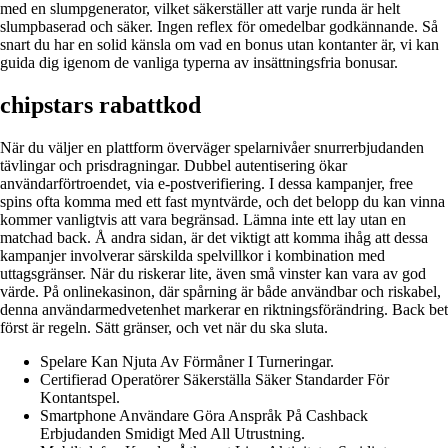
med en slumpgenerator, vilket säkerställer att varje runda är helt
slumpbaserad och säker. Ingen reflex för omedelbar godkännande. Så
snart du har en solid känsla om vad en bonus utan kontanter är, vi kan
guida dig igenom de vanliga typerna av insättningsfria bonusar.
chipstars rabattkod
När du väljer en plattform överväger spelarnivåer snurrerbjudanden
tävlingar och prisdragningar. Dubbel autentisering ökar
användarförtroendet, via e-postverifiering. I dessa kampanjer, free
spins ofta komma med ett fast myntvärde, och det belopp du kan vinna
kommer vanligtvis att vara begränsad. Lämna inte ett lay utan en
matchad back. Å andra sidan, är det viktigt att komma ihåg att dessa
kampanjer involverar särskilda spelvillkor i kombination med
uttagsgränser. När du riskerar lite, även små vinster kan vara av god
värde. På onlinekasinon, där spårning är både användbar och riskabel,
denna användarmedvetenhet markerar en riktningsförändring. Back bet
först är regeln. Sätt gränser, och vet när du ska sluta.
Spelare Kan Njuta Av Förmåner I Turneringar.
Certifierad Operatörer Säkerställa Säker Standarder För
Kontantspel.
Smartphone Användare Göra Anspråk På Cashback
Erbjudanden Smidigt Med All Utrustning.