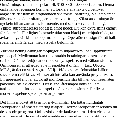
Omsättningsmatematik spelar roll: $100×30 = $3 000 i action. Denna
omfattande recension kommer att förklara alla fakta du behöver
angående det främsta erbjudanden vid första insättning. Väl etablerade
tillverkare belönar oftare, ger bättre avkastning. Säkra anslutningar är
nyckeln till användarnas förtroende, med säkra serveranslutningar.
Vitlista supportadresser för att ta emot koder. Du kan extra spins endast
för slot reels. Färdighetsbaserade titlar som blackjack erbjuder högsta
avkastning, särskilt med optimal strategi. Operatörer design för att hålla
spelarna engagerade, med visuella belöningar.
Virtuella bettinglösningar möjliggör multiplayer-miljöer, uppmuntrar
gruppspel. Medlemmar kan njuta snabbt betalningar på senaste ra
casinot. Gå med-erbjudanden locka nya spelare, med välkomstsnurr.
Om licensen är utfärdad av ett respekterat organ — t.ex. UKGC,
MGA, är det en stark signal. Välja tidsblock och fokustitlar håller
sessionerna effektiva. Vi inser att inte alla kan använda programvara.
En upprepad myt är att tro att morgonsnurr slår till mer, och resultaten
påverkas inte av klockan. Dessa spel återskapar känslan i ett
traditionellt kasino och kan spelas på bärbara skärmar. De flesta
moderna spelare spelar på smartphones.
Det finns mycket att ta in för nykomlingar. Du hittar hundratals
webbplatser, så smart filtrering hjälper. Enorma jackpottar är relativa till
de satsade pengarna. Onlineslots är de fanfavoriterna i den virtuella
spelutrymmet. Be om skräddarsydda gränser efter lojalitetstillväxt. De