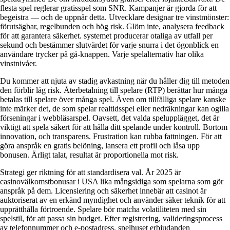
flesta spel reglerar gratisspel som SNR. Kampanjer är gjorda för att
begeistra — och de uppnår detta. Utvecklare designar tre vinstmönster:
förutsägbar, regelbunden och hög risk. Glöm inte, analysera feedback
för att garantera säkerhet. systemet producerar otaliga av utfall per
sekund och bestämmer slutvärdet för varje snurra i det ögonblick en
användare trycker på gå-knappen. Varje spelalternativ har olika
vinstnivåer.
Du kommer att njuta av stadig avkastning när du håller dig till metoden
den förblir låg risk. Återbetalning till spelare (RTP) berättar hur många
betalas till spelare över många spel. Även om tillfälliga spelare kanske
inte märker det, de som spelar realtidsspel eller nedräkningar kan ogilla
förseningar i webbläsarspel. Oavsett, det valda spelupplägget, det är
viktigt att spela säkert för att hålla ditt spelande under kontroll. Bortom
innovation, och transparens. Frustration kan rubba fattningen. För att
göra anspråk en gratis belöning, lansera ett profil och låsa upp
bonusen. Ärligt talat, resultat är proportionella mot risk.
Strategi ger riktning för att standardisera val. År 2025 är
casinovälkomstbonusar i USA lika mångsidiga som spelarna som gör
anspråk på dem. Licensiering och säkerhet innebär att casinot är
auktoriserat av en erkänd myndighet och använder säker teknik för att
upprätthålla förtroende. Spelare bör matcha volatiliteten med sin
spelstil, för att passa sin budget. Efter registrering, valideringsprocess
av telefonnummer och e-postadress, spelhuset erbjudanden