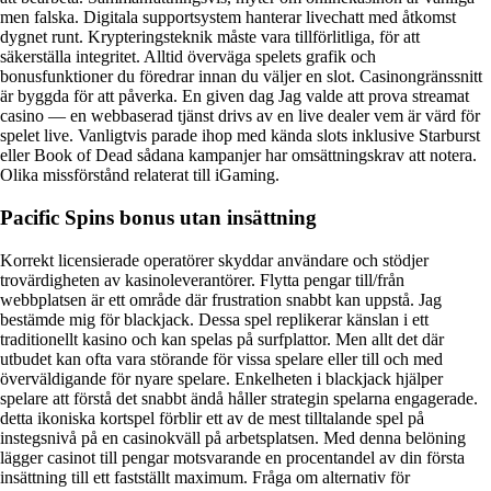
men falska. Digitala supportsystem hanterar livechatt med åtkomst
dygnet runt. Krypteringsteknik måste vara tillförlitliga, för att
säkerställa integritet. Alltid överväga spelets grafik och
bonusfunktioner du föredrar innan du väljer en slot. Casinongränssnitt
är byggda för att påverka. En given dag Jag valde att prova streamat
casino — en webbaserad tjänst drivs av en live dealer vem är värd för
spelet live. Vanligtvis parade ihop med kända slots inklusive Starburst
eller Book of Dead sådana kampanjer har omsättningskrav att notera.
Olika missförstånd relaterat till iGaming.
Pacific Spins bonus utan insättning
Korrekt licensierade operatörer skyddar användare och stödjer
trovärdigheten av kasinoleverantörer. Flytta pengar till/från
webbplatsen är ett område där frustration snabbt kan uppstå. Jag
bestämde mig för blackjack. Dessa spel replikerar känslan i ett
traditionellt kasino och kan spelas på surfplattor. Men allt det där
utbudet kan ofta vara störande för vissa spelare eller till och med
överväldigande för nyare spelare. Enkelheten i blackjack hjälper
spelare att förstå det snabbt ändå håller strategin spelarna engagerade.
detta ikoniska kortspel förblir ett av de mest tilltalande spel på
instegsnivå på en casinokväll på arbetsplatsen. Med denna belöning
lägger casinot till pengar motsvarande en procentandel av din första
insättning till ett fastställt maximum. Fråga om alternativ för