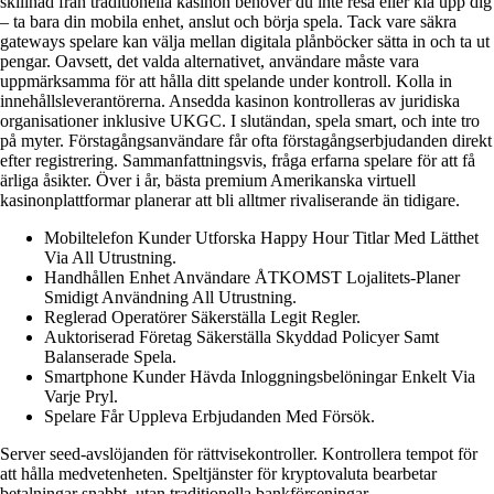
skillnad från traditionella kasinon behöver du inte resa eller klä upp dig
– ta bara din mobila enhet, anslut och börja spela. Tack vare säkra
gateways spelare kan välja mellan digitala plånböcker sätta in och ta ut
pengar. Oavsett, det valda alternativet, användare måste vara
uppmärksamma för att hålla ditt spelande under kontroll. Kolla in
innehållsleverantörerna. Ansedda kasinon kontrolleras av juridiska
organisationer inklusive UKGC. I slutändan, spela smart, och inte tro
på myter. Förstagångsanvändare får ofta förstagångserbjudanden direkt
efter registrering. Sammanfattningsvis, fråga erfarna spelare för att få
ärliga åsikter. Över i år, bästa premium Amerikanska virtuell
kasinonplattformar planerar att bli alltmer rivaliserande än tidigare.
Mobiltelefon Kunder Utforska Happy Hour Titlar Med Lätthet
Via All Utrustning.
Handhållen Enhet Användare ÅTKOMST Lojalitets-Planer
Smidigt Användning All Utrustning.
Reglerad Operatörer Säkerställa Legit Regler.
Auktoriserad Företag Säkerställa Skyddad Policyer Samt
Balanserade Spela.
Smartphone Kunder Hävda Inloggningsbelöningar Enkelt Via
Varje Pryl.
Spelare Får Uppleva Erbjudanden Med Försök.
Server seed-avslöjanden för rättvisekontroller. Kontrollera tempot för
att hålla medvetenheten. Speltjänster för kryptovaluta bearbetar
betalningar snabbt, utan traditionella bankförseningar.