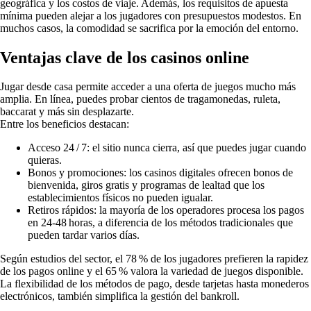
geográfica y los costos de viaje. Además, los requisitos de apuesta
mínima pueden alejar a los jugadores con presupuestos modestos. En
muchos casos, la comodidad se sacrifica por la emoción del entorno.
Ventajas clave de los casinos online
Jugar desde casa permite acceder a una oferta de juegos mucho más
amplia. En línea, puedes probar cientos de tragamonedas, ruleta,
baccarat y más sin desplazarte.
Entre los beneficios destacan:
Acceso 24 / 7: el sitio nunca cierra, así que puedes jugar cuando
quieras.
Bonos y promociones: los casinos digitales ofrecen bonos de
bienvenida, giros gratis y programas de lealtad que los
establecimientos físicos no pueden igualar.
Retiros rápidos: la mayoría de los operadores procesa los pagos
en 24‑48 horas, a diferencia de los métodos tradicionales que
pueden tardar varios días.
Según estudios del sector, el 78 % de los jugadores prefieren la rapidez
de los pagos online y el 65 % valora la variedad de juegos disponible.
La flexibilidad de los métodos de pago, desde tarjetas hasta monederos
electrónicos, también simplifica la gestión del bankroll.