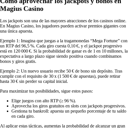
Cómo aprovechar los jackpots y bonos en
Magius Casino
Los jackpots son una de las mayores atracciones de los casinos online.
En Magius Casino, los jugadores pueden activar premios gigantes con
una única apuesta.
Ejemplo 1: Imagina que juegas a la tragamonedas “Mega Fortune” con
un RTP del 96,5 %. Cada giro cuesta 0,10 €, y el jackpot progresivo
está en 120 000 €. Si la probabilidad de ganar es de 1 en 10 millones, la
expectativa a largo plazo sigue siendo positiva cuando combinamos
bonos y giros gratis.
Ejemplo 2: Un nuevo usuario recibe 50 € de bono sin depósito. Tras
cumplir con el requisito de 30 x (1 500 € de apuestas), puede retirar
hasta 30 € sin perder su capital inicial.
Para maximizar tus posibilidades, sigue estos pasos:
Elige juegos con alto RTP (≥ 96 %).
Aprovecha los giros gratuitos en slots con jackpots progresivos.
Gestiona tu bankroll: apuesta un pequeño porcentaje de tu saldo
en cada giro.
Al aplicar estas tácticas, aumentas la probabilidad de alcanzar un gran