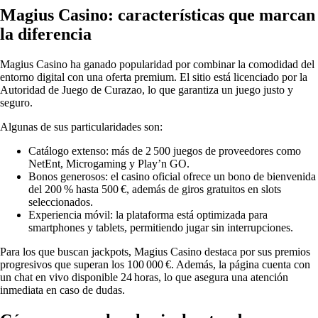
Magius Casino: características que marcan
la diferencia
Magius Casino ha ganado popularidad por combinar la comodidad del
entorno digital con una oferta premium. El sitio está licenciado por la
Autoridad de Juego de Curazao, lo que garantiza un juego justo y
seguro.
Algunas de sus particularidades son:
Catálogo extenso: más de 2 500 juegos de proveedores como
NetEnt, Microgaming y Play’n GO.
Bonos generosos: el casino oficial ofrece un bono de bienvenida
del 200 % hasta 500 €, además de giros gratuitos en slots
seleccionados.
Experiencia móvil: la plataforma está optimizada para
smartphones y tablets, permitiendo jugar sin interrupciones.
Para los que buscan jackpots, Magius Casino destaca por sus premios
progresivos que superan los 100 000 €. Además, la página cuenta con
un chat en vivo disponible 24 horas, lo que asegura una atención
inmediata en caso de dudas.