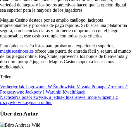
variedad de juegos y los bonos atractivos hacen que la opción digital
sea superior para la mayoría de los jugadores.
Magius Casino destaca por su amplio catálogo, jackpots
impresionantes y procesos de pago rápidos. Si buscas una plataforma
segura, con licencias claras y un fuerte compromiso con el juego
responsable, este casino cumple con todos esos criterios.
Para quienes estén listos para probar una experiencia superior,
magiuscasinoes.es
ofrece una puerta de entrada fácil y segura al mundo
de los juegos online. Regístrate, aprovecha los bonos de bienvenida y
descubre por qué jugar en Magius Casino supera a los casinos
tradicionales.
Teilen:
Vorherige
Jak Logowanie W Środowisku Vavada Pomaga Zrozumieć
Progresywne Jackpoty I Warunki Kwalifikacji
Nächste
Na pozór zwykłe, a jednak luksusowe: moje wrażenia z
rozrywki w kasynach online
Über den Autor