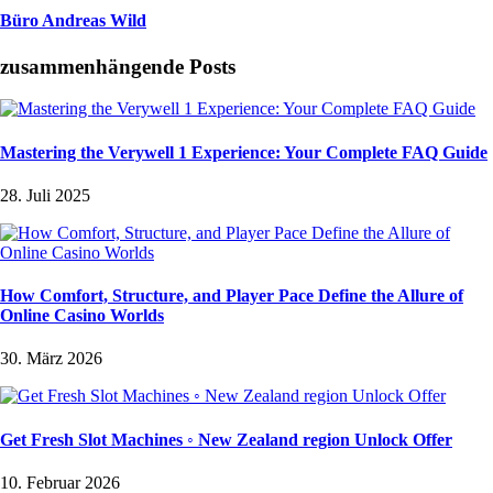
Büro Andreas Wild
zusammenhängende Posts
Mastering the Verywell 1 Experience: Your Complete FAQ Guide
28. Juli 2025
How Comfort, Structure, and Player Pace Define the Allure of
Online Casino Worlds
30. März 2026
Get Fresh Slot Machines ◦ New Zealand region Unlock Offer
10. Februar 2026