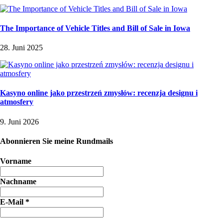
The Importance of Vehicle Titles and Bill of Sale in Iowa
28. Juni 2025
Kasyno online jako przestrzeń zmysłów: recenzja designu i
atmosfery
9. Juni 2026
Abonnieren Sie meine Rundmails
Vorname
Nachname
E-Mail
*