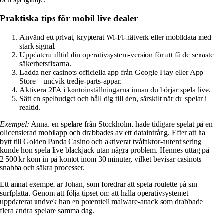
Praktiska tips för mobil live dealer
Använd ett privat, krypterat Wi‑Fi‑nätverk eller mobildata med
stark signal.
Uppdatera alltid din operativsystem‑version för att få de senaste
säkerhetsfixarna.
Ladda ner casinots officiella app från Google Play eller App
Store – undvik tredje‑parts‑appar.
Aktivera 2FA i kontoinställningarna innan du börjar spela live.
Sätt en spelbudget och håll dig till den, särskilt när du spelar i
realtid.
Exempel:
Anna, en spelare från Stockholm, hade tidigare spelat på en
olicensierad mobilapp och drabbades av ett dataintrång. Efter att ha
bytt till Golden Panda Casino och aktiverat tvåfaktor‑autentisering
kunde hon spela live blackjack utan några problem. Hennes uttag på
2 500 kr kom in på kontot inom 30 minuter, vilket bevisar casinots
snabba och säkra processer.
Ett annat exempel är Johan, som föredrar att spela roulette på sin
surfplatta. Genom att följa tipset om att hålla operativsystemet
uppdaterat undvek han en potentiell malware‑attack som drabbade
flera andra spelare samma dag.