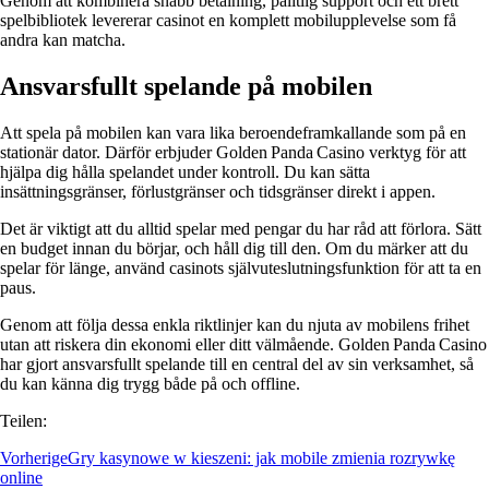
Genom att kombinera snabb betalning, pålitlig support och ett brett
spelbibliotek levererar casinot en komplett mobilupplevelse som få
andra kan matcha.
Ansvarsfullt spelande på mobilen
Att spela på mobilen kan vara lika beroendeframkallande som på en
stationär dator. Därför erbjuder Golden Panda Casino verktyg för att
hjälpa dig hålla spelandet under kontroll. Du kan sätta
insättningsgränser, förlustgränser och tidsgränser direkt i appen.
Det är viktigt att du alltid spelar med pengar du har råd att förlora. Sätt
en budget innan du börjar, och håll dig till den. Om du märker att du
spelar för länge, använd casinots självuteslutningsfunktion för att ta en
paus.
Genom att följa dessa enkla riktlinjer kan du njuta av mobilens frihet
utan att riskera din ekonomi eller ditt välmående. Golden Panda Casino
har gjort ansvarsfullt spelande till en central del av sin verksamhet, så
du kan känna dig trygg både på och offline.
Teilen:
Vorherige
Gry kasynowe w kieszeni: jak mobile zmienia rozrywkę
online