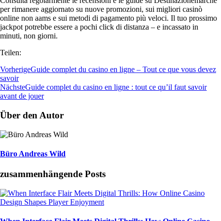
Consulta regolarmente le recensioni e le guide su Destinazionemarche
per rimanere aggiornato su nuove promozioni, sui migliori casinò
online non aams e sui metodi di pagamento più veloci. Il tuo prossimo
jackpot potrebbe essere a pochi click di distanza – e incassato in
minuti, non giorni.
Teilen:
Vorherige
Guide complet du casino en ligne – Tout ce que vous devez
savoir
Nächste
Guide complet du casino en ligne : tout ce qu’il faut savoir
avant de jouer
Über den Autor
Büro Andreas Wild
zusammenhängende Posts