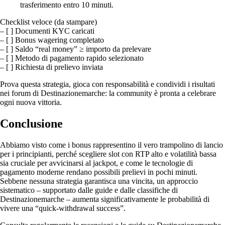
trasferimento entro 10 minuti.
Checklist veloce (da stampare)
– [ ] Documenti KYC caricati
– [ ] Bonus wagering completato
– [ ] Saldo “real money” ≥ importo da prelevare
– [ ] Metodo di pagamento rapido selezionato
– [ ] Richiesta di prelievo inviata
Prova questa strategia, gioca con responsabilità e condividi i risultati
nei forum di Destinazionemarche: la community è pronta a celebrare
ogni nuova vittoria.
Conclusione
Abbiamo visto come i bonus rappresentino il vero trampolino di lancio
per i principianti, perché scegliere slot con RTP alto e volatilità bassa
sia cruciale per avvicinarsi al jackpot, e come le tecnologie di
pagamento moderne rendano possibili prelievi in pochi minuti.
Sebbene nessuna strategia garantisca una vincita, un approccio
sistematico – supportato dalle guide e dalle classifiche di
Destinazionemarche – aumenta significativamente le probabilità di
vivere una “quick‑withdrawal success”.