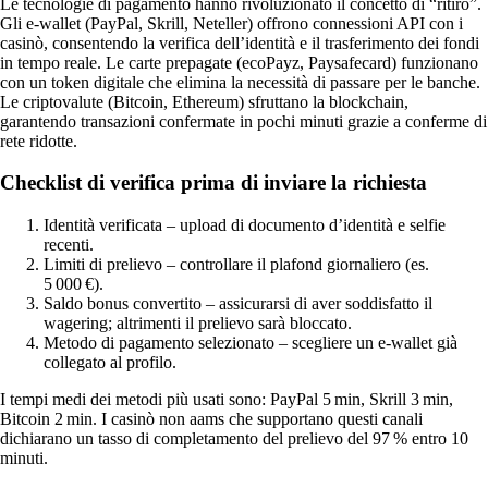
Le tecnologie di pagamento hanno rivoluzionato il concetto di “ritiro”.
Gli e‑wallet (PayPal, Skrill, Neteller) offrono connessioni API con i
casinò, consentendo la verifica dell’identità e il trasferimento dei fondi
in tempo reale. Le carte prepagate (ecoPayz, Paysafecard) funzionano
con un token digitale che elimina la necessità di passare per le banche.
Le criptovalute (Bitcoin, Ethereum) sfruttano la blockchain,
garantendo transazioni confermate in pochi minuti grazie a conferme di
rete ridotte.
Checklist di verifica prima di inviare la richiesta
Identità verificata – upload di documento d’identità e selfie
recenti.
Limiti di prelievo – controllare il plafond giornaliero (es.
5 000 €).
Saldo bonus convertito – assicurarsi di aver soddisfatto il
wagering; altrimenti il prelievo sarà bloccato.
Metodo di pagamento selezionato – scegliere un e‑wallet già
collegato al profilo.
I tempi medi dei metodi più usati sono: PayPal 5 min, Skrill 3 min,
Bitcoin 2 min. I casinò non aams che supportano questi canali
dichiarano un tasso di completamento del prelievo del 97 % entro 10
minuti.