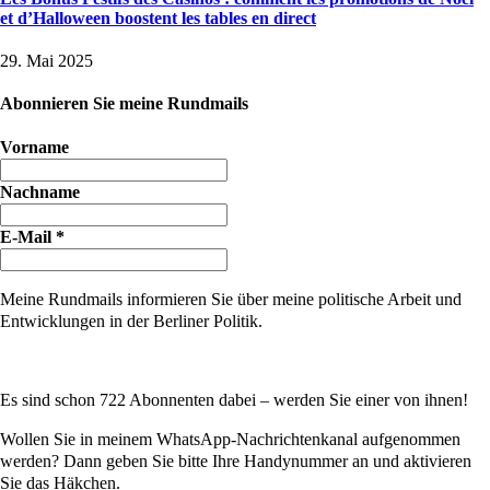
et d’Halloween boostent les tables en direct
29. Mai 2025
Abonnieren Sie meine Rundmails
Vorname
Nachname
E-Mail
*
Meine Rundmails informieren Sie über meine politische Arbeit und
Entwicklungen in der Berliner Politik.
Es sind schon 722 Abonnenten dabei – werden Sie einer von ihnen!
Wollen Sie in meinem WhatsApp-Nachrichtenkanal aufgenommen
werden? Dann geben Sie bitte Ihre Handynummer an und aktivieren
Sie das Häkchen.