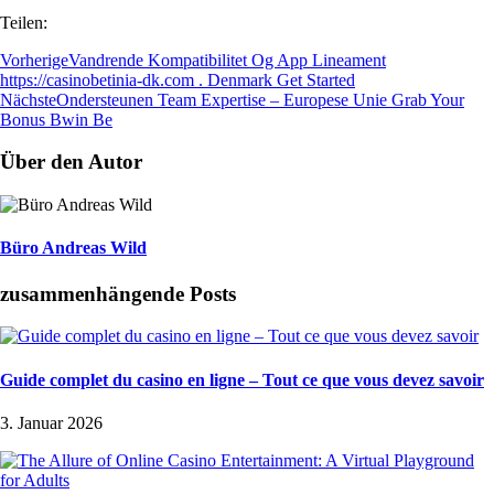
Teilen:
Vorherige
Vandrende Kompatibilitet Og App Lineament
https://casinobetinia-dk.com . Denmark Get Started
Nächste
Ondersteunen Team Expertise – Europese Unie Grab Your
Bonus Bwin Be
Über den Autor
Büro Andreas Wild
zusammenhängende Posts
Guide complet du casino en ligne – Tout ce que vous devez savoir
3. Januar 2026