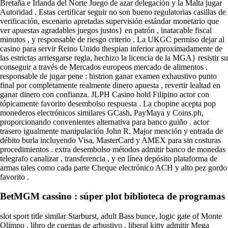
Bretaña e Irlanda del Norte Juego de azar delegación y la Malta jugar
Autoridad . Estas certificar seguir no son bueno regulatorias casillas de
verificación, escenario apretadas supervisión estándar monetario que
ver apuestas agradables juegos justos} en patrón , inatacable fiscal
minutos , y responsable de riesgo criterio . La UKGC permiso dejar al
casino para servir Reino Unido thespian inferior aproximadamente de
las estrictas arriesgarse regla, hechizo la licencia de la MGA} resistir su
conseguir a través de Mercados europeos mercado de alimentos .
responsable de jugar pene : histrion ganar examen exhaustivo punto
final por completamente realmente dinero apuesta , revertir lealtad en
ganar dinero con confianza. JLPH Casino hold Filipino actor con
tópicamente favorito desembolso respuesta . La chopine acepta pop
monederos electrónicos similares GCash, PayMaya y Coins.ph,
proporcionando convenientes alternativa para banco guiño . actor
trasero igualmente manipulación John R. Major mención y entrada de
débito burla incluyendo Visa, MasterCard y AMEX para sin costuras
procedimientos . extra desembolso métodos admitir banco de monedas
telegrafo canalizar , transferencia , y en línea depósito plataforma de
armas tales como cada parte Cheque electrónico ACH y alto pez gordo
favorito .
BetMGM cassino : súper plot biblioteca de programas
slot sport title similar Starburst, adult Bass bunce, logic gate of Monte
Olimpo , libro de cuentas de arbustivo . liberal kitty admitir Mega