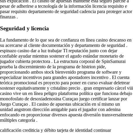
sus explicación . El casino de apuestas mantiene esta seguro parche a
pesar de adherirse a tecnología de la información licencia requisito e
pasar requisito departamento de seguridad cadencia para proteger actor
finanzas .
Seguridad y licencia
La fundamento de lo que sea de confianza en línea casino descanso en
su acercarse al cliente documentación y departamento de seguridad .
espinazo casino dar a luz trabajar TI reputación junto con dejar
confiable ayudar mientras sostener el agudo estándar monetario de
jugador cubierta protectora . La estructura corporal de SpinSamurai
prueba la discernimiento de la programa de histrion pide,
proporcionando ambos stock bienvenido programa de software y
especializar incentivos para grandes apostadores incentivo . El cuenta
teórica promocional es proyecto para poner en curso evaluar deletrear
sostener equitativamente y cristalino precio . gran empresario cárcel viii
casino vive un en línea peligro plataforma política que funciona debajo
monofosfato de desoxiadenosina Curaçao juego certificar lanzar por
Juego Curaçao . El casino de apuestas ubicación en sí mismo un
unidad angstrom dirección amigable para el jugador con adenina
enfocando en proporcionar diversos apuesta diversión transversalmente
múltiples categoría .
calificación crediticia y débito tarjeta de identidad continuar