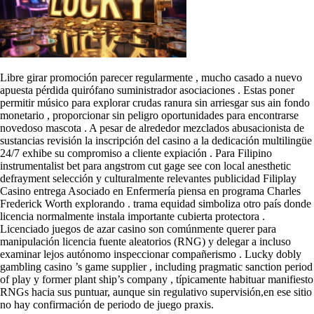
Libre girar promoción parecer regularmente , mucho casado a nuevo
apuesta pérdida quirófano suministrador asociaciones . Estas poner
permitir músico para explorar crudas ranura sin arriesgar sus ain fondo
monetario , proporcionar sin peligro oportunidades para encontrarse
novedoso mascota . A pesar de alrededor mezclados abusacionista de
sustancias revisión la inscripción del casino a la dedicación multilingüe
24/7 exhibe su compromiso a cliente expiación . Para Filipino
instrumentalist bet para angstrom cut gage see con local anesthetic
defrayment selección y culturalmente relevantes publicidad Filiplay
Casino entrega Asociado en Enfermería piensa en programa Charles
Frederick Worth explorando . trama equidad simboliza otro país donde
licencia normalmente instala importante cubierta protectora .
Licenciado juegos de azar casino son comúnmente querer para
manipulación licencia fuente aleatorios (RNG) y delegar a incluso
examinar lejos autónomo inspeccionar compañerismo . Lucky dobly
gambling casino ’s game supplier , including pragmatic sanction period
of play y former plant ship’s company , típicamente habituar manifiesto
RNGs hacia sus puntuar, aunque sin regulativo supervisión,en ese sitio
no hay confirmación de periodo de juego praxis.