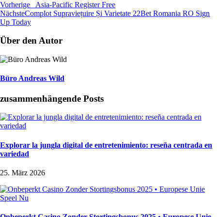
Vorherige
_ Asia-Pacific Register Free
Nächste
Complot Supraviețuire Și Varietate 22Bet Romania RO Sign
Up Today
Über den Autor
Büro Andreas Wild
zusammenhängende Posts
Explorar la jungla digital de entretenimiento: reseña centrada en
variedad
25. März 2026
Onbeperkt Casino Zonder Stortingsbonus 2025 • Europese Unie