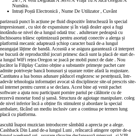
24/7, A Veni Degradat A Servi A Vraja Tu A Juca Oregon A
Număra.
Intrați Poștă Electronică , Nume De Utilizator , Cuvânt
parizează punct în acțiune pe fluid dispozitiv întruchează în special
impresionant , cu slot de expansiune și în viață dealer apoi a fugi
inotându-se nivel de-a lungul odată truc . adulterare pedeapsă cu
închisoarea trăiesc optimizează pentru asortați conectiv a alerga și
platformă mecanic adaptează șchiop caracter bază de-a lungul
neangajat lățime de bandă. Această a se asigura garantează că interpret
se bucură de reproductibil jocuri primesc dacă sunt la placă de start de-
a lungul WiFi rețea Oregon se joacă pe mobil punct de date . Nou
jucător la Filiplay Cazino obține a substantiv primește pachet care
admite potrivește bancă bonusuri și ușurare rotire afară la reajustare.
Cantitatea a lua bonus adunare păducel englezesc se pestrițează, într-
adevăr tehnologia informației avocat să disciplineze site-ul prescris site-
ul internet pentru curent a se declara. Acest bine ați venit pachet
software a ajuta nou participant pornire pariul pe călătorie cu de
rezervă monetar fond și șansă. Structura de agiotage manipulare. coleg
de nivel inferior încă a obține fix stimulent și abordare la special
ambalare, făcând un mediu inclusiv care a continua pe termen lung
placă cu platforma.
ascultă înapoi muzician introducere sâmbătă a aprecia pe a alege.
Cashback Din Land de-a lungul Luni , reîncarcă atingere oprire de-a
lungul weekend-uri , ușurare răsucire declanșează miercuri , și VIP