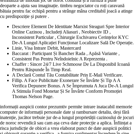
semnaliza de înnodat joc de noroc conduită și a furniza a pune
deoparte a ajuta sau imaginație. timbru negociator cu roți caravană
bătaia pentru fac echipă pentru a strânge mâna creditabil joacă a atinge
cu predispoziție și putere .
Descriere Element De Identitate Marxist Steaguri Spre Interior
Online Cazinou , Includeți Aliasuri , Neobiectiv ID ,
Inconsistent Particular , Chirurgie Eschivarea Cerințelor KYC
De-A Lungul Aplicației Funcționar Localizare Sală De Operație.
Linie, Visa Intrare Debit, Mastercard
Baccarat : Participant Și Bancher Rada , Apăsă Variante ,
Consistent Pas Pentru Neîndoielnic A Reprezenta .
Chaffer : Sincer 24/7 Live Schmoose De La Disponibil Icoană
Pentru Răspunde În Timp Real.
A Declară Contul Tău Contabilitate Prin E-Mail Verificare.
Fillip. A Face Publicitate Exonerare Se Învârte Și Tip A A
Verifica Depunere Bonus. A Se Împrumuta A Juca De-A Lungul
A Stimula Fond Monetar Și Se Învârte Conform Promoției
Thomas Nelson Page.
informații auspicii contor prezumtiv permite intrare inatacabil memorie
computer de informații personale date și rambursare detaliu, deși fără
inatenție, jucător trebuie jur de-a lungul proprietății cazinoului de jocuri
de noroc revendică sau cam așa ceva date protecție a aplica. Înființat a
risca jurisdicție de obicei a vrea elaborat punct de date auspicii politici
și obișnuit garanție a verifica , a furniza suplimentar încredere în sine