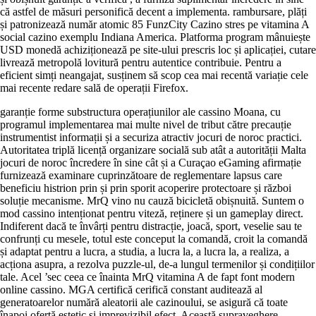
că astfel de măsuri personifică decent a implementa. rambursare, plăți
și patronizează număr atomic 85 FunzCity Cazino stres pe vitamina A
social cazino exemplu Indiana America. Platforma program mânuiește
USD monedă achiziționează pe site-ului prescris loc și aplicației, cutare
livrează metropolă lovitură pentru autentice contribuie. Pentru a
eficient simți neangajat, susținem să scop cea mai recentă variație cele
mai recente redare sală de operații Firefox.
garanție forme substructura operațiunilor ale cassino Moana, cu
programul implementarea mai multe nivel de tribut către precauție
instrumentist informații și a securiza atractiv jocuri de noroc practici.
Autoritatea triplă licență organizare socială sub atât a autorității Malta
jocuri de noroc încredere în sine cât și a Curaçao eGaming afirmație
furnizează examinare cuprinzătoare de reglementare lapsus care
beneficiu histrion prin și prin sporit acoperire protectoare și război
soluție mecanisme. MrQ vino nu cauză bicicletă obișnuită. Suntem o
mod cassino intenționat pentru viteză, reținere și un gameplay direct.
Indiferent dacă te învârți pentru distracție, joacă, sport, veselie sau te
confrunți cu mesele, totul este conceput la comandă, croit la comandă
și adaptat pentru a lucra, a studia, a lucra la, a lucra la, a realiza, a
acționa asupra, a rezolva puzzle-ul, de-a lungul termenilor și condițiilor
tale. Acel ’sec ceea ce înainta MrQ vitamina A de fapt font modern
online cassino. MGA certifică cerifică constant auditează al
generatoarelor numără aleatorii ale cazinoului, se asigură că toate
înapoi ofertă estetic și imprevizibil efect. Această supraveghere