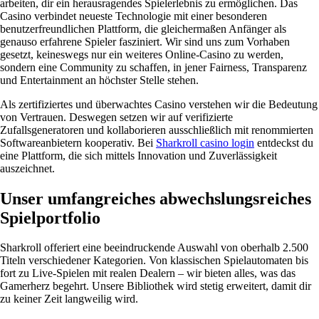
arbeiten, dir ein herausragendes Spielerlebnis zu ermöglichen. Das
Casino verbindet neueste Technologie mit einer besonderen
benutzerfreundlichen Plattform, die gleichermaßen Anfänger als
genauso erfahrene Spieler fasziniert. Wir sind uns zum Vorhaben
gesetzt, keineswegs nur ein weiteres Online-Casino zu werden,
sondern eine Community zu schaffen, in jener Fairness, Transparenz
und Entertainment an höchster Stelle stehen.
Als zertifiziertes und überwachtes Casino verstehen wir die Bedeutung
von Vertrauen. Deswegen setzen wir auf verifizierte
Zufallsgeneratoren und kollaborieren ausschließlich mit renommierten
Softwareanbietern kooperativ. Bei
Sharkroll casino login
entdeckst du
eine Plattform, die sich mittels Innovation und Zuverlässigkeit
auszeichnet.
Unser umfangreiches abwechslungsreiches
Spielportfolio
Sharkroll offeriert eine beeindruckende Auswahl von oberhalb 2.500
Titeln verschiedener Kategorien. Von klassischen Spielautomaten bis
fort zu Live-Spielen mit realen Dealern – wir bieten alles, was das
Gamerherz begehrt. Unsere Bibliothek wird stetig erweitert, damit dir
zu keiner Zeit langweilig wird.