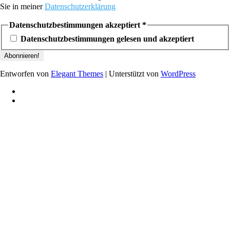
Sie in meiner
Datenschutzerklärung
Datenschutzbestimmungen akzeptiert
*
Datenschutzbestimmungen gelesen und akzeptiert
Entworfen von
Elegant Themes
| Unterstützt von
WordPress