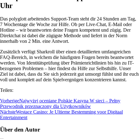
Uhr
Das polyglott arbeitendes Support-Team steht dir 24 Stunden am Tag,
7 Wochentage die Woche zur Hilfe. Ob per Live-Chat, E-Mail oder
Hotline – wir beantworten deine Fragen kompetent und zügig. Der
Direktchat ist dabei die zügigste Methode und liefert in der Norm
innerhalb von 2 Min. eine Antwort.
Zusätzlich verfügt Sharkroll über einen detaillierten umfangreichen
FAQ-Bereich, in welchem die häufigsten Fragen bereits beantwortet
werden. Von Identitätsprüfung über Prämienrichtlinien bis hin zu IT-
bezogenen Problemen – hier findest du Hilfe zur Selbsthilfe. Unser
Ziel ist dabei, dass du Sie sich jederzeit gut umsorgt fühlst und ihr euch
voll und komplett auf dein Spielvergnügen konzentrieren kannst.
Teilen:
Vorherige
Najwyżej oceniane Polskie Kasyna W sieci – Pełny
Przewodnik przeznaczony dla Użytkowników
Nächste
Westace Casino: Je Ultieme Bestemming voor Digitaal
Entertainment
Über den Autor