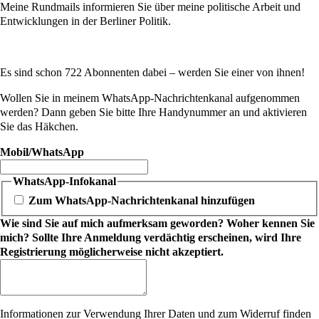
Meine Rundmails informieren Sie über meine politische Arbeit und
Entwicklungen in der Berliner Politik.
Es sind schon 722 Abonnenten dabei – werden Sie einer von ihnen!
Wollen Sie in meinem WhatsApp-Nachrichtenkanal aufgenommen
werden? Dann geben Sie bitte Ihre Handynummer an und aktivieren
Sie das Häkchen.
Mobil/WhatsApp
WhatsApp-Infokanal
Zum WhatsApp-Nachrichtenkanal hinzufügen
Wie sind Sie auf mich aufmerksam geworden? Woher kennen Sie
mich? Sollte Ihre Anmeldung verdächtig erscheinen, wird Ihre
Registrierung möglicherweise nicht akzeptiert.
Informationen zur Verwendung Ihrer Daten und zum Widerruf finden