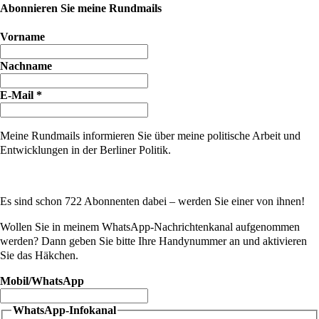
Abonnieren Sie meine Rundmails
Vorname
Nachname
E-Mail
*
Meine Rundmails informieren Sie über meine politische Arbeit und
Entwicklungen in der Berliner Politik.
Es sind schon 722 Abonnenten dabei – werden Sie einer von ihnen!
Wollen Sie in meinem WhatsApp-Nachrichtenkanal aufgenommen
werden? Dann geben Sie bitte Ihre Handynummer an und aktivieren
Sie das Häkchen.
Mobil/WhatsApp
WhatsApp-Infokanal