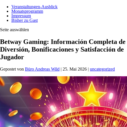
Veranstaltungen-Ausblick
Monatsprogramm
Impressum
Bisher zu Gast
Seite auswählen
Betway Gaming: Información Completa de
Diversión, Bonificaciones y Satisfacción de
Jugador
Gepostet von
Büro Andreas Wild
|
25. Mai 2026
|
uncategorized