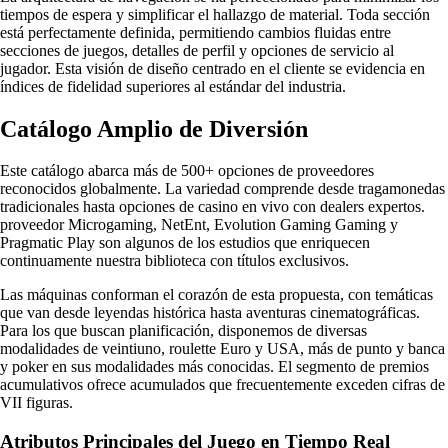
tiempos de espera y simplificar el hallazgo de material. Toda sección
está perfectamente definida, permitiendo cambios fluidas entre
secciones de juegos, detalles de perfil y opciones de servicio al
jugador. Esta visión de diseño centrado en el cliente se evidencia en
índices de fidelidad superiores al estándar del industria.
Catálogo Amplio de Diversión
Este catálogo abarca más de 500+ opciones de proveedores
reconocidos globalmente. La variedad comprende desde tragamonedas
tradicionales hasta opciones de casino en vivo con dealers expertos.
proveedor Microgaming, NetEnt, Evolution Gaming Gaming y
Pragmatic Play son algunos de los estudios que enriquecen
continuamente nuestra biblioteca con títulos exclusivos.
Las máquinas conforman el corazón de esta propuesta, con temáticas
que van desde leyendas histórica hasta aventuras cinematográficas.
Para los que buscan planificación, disponemos de diversas
modalidades de veintiuno, roulette Euro y USA, más de punto y banca
y poker en sus modalidades más conocidas. El segmento de premios
acumulativos ofrece acumulados que frecuentemente exceden cifras de
VII figuras.
Atributos Principales del Juego en Tiempo Real