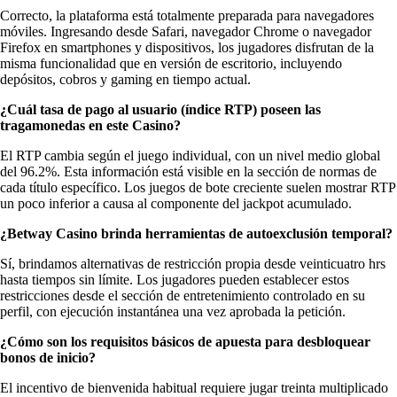
Correcto, la plataforma está totalmente preparada para navegadores
móviles. Ingresando desde Safari, navegador Chrome o navegador
Firefox en smartphones y dispositivos, los jugadores disfrutan de la
misma funcionalidad que en versión de escritorio, incluyendo
depósitos, cobros y gaming en tiempo actual.
¿Cuál tasa de pago al usuario (índice RTP) poseen las
tragamonedas en este Casino?
El RTP cambia según el juego individual, con un nivel medio global
del 96.2%. Esta información está visible en la sección de normas de
cada título específico. Los juegos de bote creciente suelen mostrar RTP
un poco inferior a causa al componente del jackpot acumulado.
¿Betway Casino brinda herramientas de autoexclusión temporal?
Sí, brindamos alternativas de restricción propia desde veinticuatro hrs
hasta tiempos sin límite. Los jugadores pueden establecer estos
restricciones desde el sección de entretenimiento controlado en su
perfil, con ejecución instantánea una vez aprobada la petición.
¿Cómo son los requisitos básicos de apuesta para desbloquear
bonos de inicio?
El incentivo de bienvenida habitual requiere jugar treinta multiplicado