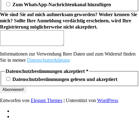
Zum WhatsApp-Nachrichtenkanal hinzufügen
Wie sind Sie auf mich aufmerksam geworden? Woher kennen Sie
mich? Sollte Ihre Anmeldung verdächtig erscheinen, wird Ihre
Registrierung möglicherweise nicht akzeptiert.
Informationen zur Verwendung Ihrer Daten und zum Widerruf finden
Sie in meiner
Datenschutzerklärung
Datenschutzbestimmungen akzeptiert
*
Datenschutzbestimmungen gelesen und akzeptiert
Entworfen von
Elegant Themes
| Unterstützt von
WordPress