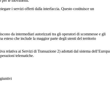
to per le movimenti.
gare i servizi offerti dalla interfaccia. Questo costituisce un
scono da intermediari autorizzati tra gli operatori di scommesse e gli
 esteso che include la maggior parte degli utenti del territorio
va relativa ai Servizi di Transazione 2) adottati dal sistema dell’Europa
 operazioni telematiche.
giuntivi