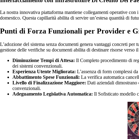
Interfacciamento con Infrastrutture Di Credito Del Pae
La nostra innovativa piattaforma mantiene collegamenti operative con i pi
domestico. Questa capillarità abilita di servire un’estesa quantità di futuri
Punti di Forza Funzionali per Provider e G
L’adozione del sistema senza documenti genera vantaggi concreti per tutt
gestione delle verifiche su documenti abilita di destinare risorse verso i
Diminuzione Tempi di Attesa:
Il Completo procedimento di regis
dei sistemi convenzionali.
Esperienza Utente Migliorata:
L’assenza di form complessi da r
Abbattimento Spese Funzionali:
La verifica automatica cancell
Livello di Finalizzazione Maggiore:
Dati aziendali dimostrano ch
convenzionali.
Adeguamento Legislativa Automatica:
Il Sofisticato modello c