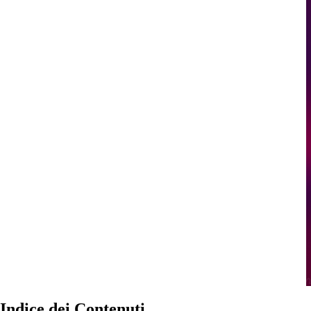
Indice dei Contenuti