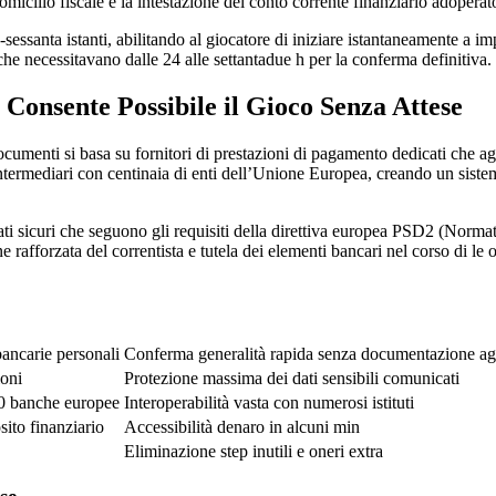
omicilio fiscale e la intestazione del conto corrente finanziario adopera
santa istanti, abilitando al giocatore di iniziare istantaneamente a impie
che necessitavano dalle 24 alle settantadue h per la conferma definitiva.
 Consente Possibile il Gioco Senza Attese
umenti si basa su fornitori di prestazioni di pagamento dedicati che agi
termediari con centinaia di enti dell’Unione Europea, creando un sistema
ti sicuri che seguono gli requisiti della direttiva europea PSD2 (Normati
one rafforzata del correntista e tutela dei elementi bancari nel corso di le
bancarie personali
Conferma generalità rapida senza documentazione ag
ioni
Protezione massima dei dati sensibili comunicati
0 banche europee
Interoperabilità vasta con numerosi istituti
ito finanziario
Accessibilità denaro in alcuni min
Eliminazione step inutili e oneri extra