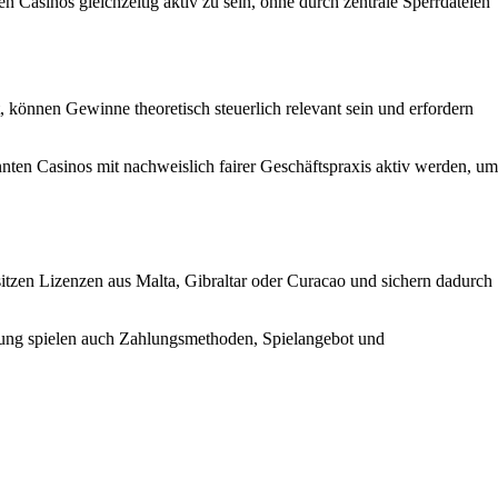
n Casinos gleichzeitig aktiv zu sein, ohne durch zentrale Sperrdateien
t, können Gewinne theoretisch steuerlich relevant sein und erfordern
ten Casinos mit nachweislich fairer Geschäftspraxis aktiv werden, um
sitzen Lizenzen aus Malta, Gibraltar oder Curacao und sichern dadurch
gung spielen auch Zahlungsmethoden, Spielangebot und