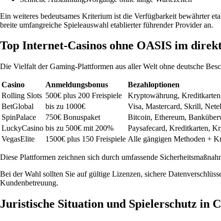
Ein weiteres bedeutsames Kriterium ist die Verfügbarkeit bewährter 
breite umfangreiche Spieleauswahl etablierter führender Provider an.
Top Internet-Casinos ohne OASIS im direkt
Die Vielfalt der Gaming-Plattformen aus aller Welt ohne deutsche Besc
Casino
Anmeldungsbonus
Bezahloptionen
Rolling Slots
500€ plus 200 Freispiele
Kryptowährung, Kreditkarten
BetGlobal
bis zu 1000€
Visa, Mastercard, Skrill, Netel
SpinPalace
750€ Bonuspaket
Bitcoin, Ethereum, Banküber
LuckyCasino
bis zu 500€ mit 200%
Paysafecard, Kreditkarten, K
VegasElite
1500€ plus 150 Freispiele
Alle gängigen Methoden + K
Diese Plattformen zeichnen sich durch umfassende Sicherheitsmaßnah
Bei der Wahl sollten Sie auf gültige Lizenzen, sichere Datenverschlü
Kundenbetreuung.
Juristische Situation und Spielerschutz in