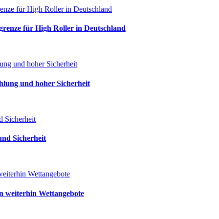
grenze für High Roller in Deutschland
hlung und hoher Sicherheit
und Sicherheit
n weiterhin Wettangebote