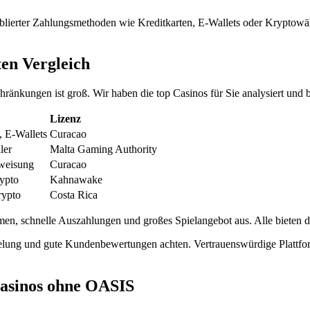
etablierter Zahlungsmethoden wie Kreditkarten, E-Wallets oder Krypt
en Vergleich
hränkungen ist groß. Wir haben die top Casinos für Sie analysiert und 
Lizenz
, E-Wallets
Curacao
ler
Malta Gaming Authority
weisung
Curacao
rypto
Kahnawake
rypto
Costa Rica
men, schnelle Auszahlungen und großes Spielangebot aus. Alle bieten
sselung und gute Kundenbewertungen achten. Vertrauenswürdige Plattfo
 Casinos ohne OASIS