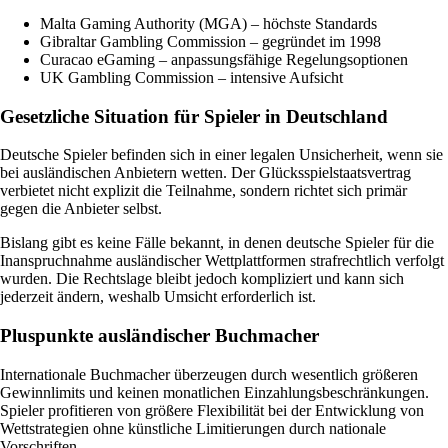
Malta Gaming Authority (MGA) – höchste Standards
Gibraltar Gambling Commission – gegründet im 1998
Curacao eGaming – anpassungsfähige Regelungsoptionen
UK Gambling Commission – intensive Aufsicht
Gesetzliche Situation für Spieler in Deutschland
Deutsche Spieler befinden sich in einer legalen Unsicherheit, wenn sie
bei ausländischen Anbietern wetten. Der Glücksspielstaatsvertrag
verbietet nicht explizit die Teilnahme, sondern richtet sich primär
gegen die Anbieter selbst.
Bislang gibt es keine Fälle bekannt, in denen deutsche Spieler für die
Inanspruchnahme ausländischer Wettplattformen strafrechtlich verfolgt
wurden. Die Rechtslage bleibt jedoch kompliziert und kann sich
jederzeit ändern, weshalb Umsicht erforderlich ist.
Pluspunkte ausländischer Buchmacher
Internationale Buchmacher überzeugen durch wesentlich größeren
Gewinnlimits und keinen monatlichen Einzahlungsbeschränkungen.
Spieler profitieren von größere Flexibilität bei der Entwicklung von
Wettstrategien ohne künstliche Limitierungen durch nationale
Vorschriften.