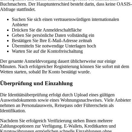
Buchmachern. Der Hauptunterschied besteht darin, dass keine OASIS-
Abfrage stattfindet.
Suchen Sie sich einen vertrauenswürdigen internationalen
Anbieter
Drücken Sie die Anmeldeschaltfläche
Geben Sie persönliche Daten vollständig ein
Bestätigen Sie Ihre E-Mail-Adresse zeitnah
Übermitteln Sie notwendige Unterlagen hoch
Warten Sie auf die Kontofreischaltung
Der gesamte Anmeldevorgang dauert üblicherweise nur einige
Minuten. Nach erfolgreicher Registrierung können Sie sofort mit dem
Wetten starten, sobald Ihr Konto bestätigt wurde.
Überprüfung und Einzahlung
Die Identitätsüberprüfung erfolgt durch Upload eines gültigen
Ausweisdokuments sowie eines Wohnungsnachweises. Viele Anbieter
nehmen an Personalausweis, Reisepass oder Führerschein als
Identifikation.
Nachdem Sie erfolgreich Verifizierung stehen Ihnen mehrere
Zahlungsoptionen zur Verfügung. E-Wallets, Kreditkarten und
Kryptowährungen ermöglichen schnelle Einzahlungen ohne