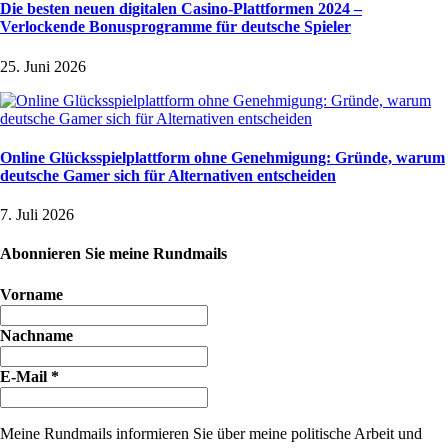
Die besten neuen digitalen Casino-Plattformen 2024 –
Verlockende Bonusprogramme für deutsche Spieler
25. Juni 2026
Online Glücksspielplattform ohne Genehmigung: Gründe, warum
deutsche Gamer sich für Alternativen entscheiden
7. Juli 2026
Abonnieren Sie meine Rundmails
Vorname
Nachname
E-Mail
*
Meine Rundmails informieren Sie über meine politische Arbeit und