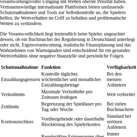
verantwortungsvoller Umgang mit Wetten oberste Priorität haben.
Vertrauenswürdige internationale Plattformen bieten umfassende
Schutzmaßnahmen und Tools zur Selbstkontrolle an, die Spielern
helfen, ihr Wettverhalten im Griff zu behalten und problematische
Wetten zu verhindern.
Die Verantwortlichkeit liegt letztendlich beim Spieler, ungeachtet
dessen, ob ein Buchmacher der Regulierung in Deutschland unterliegt
oder nicht. Eigenverantwortung, realistische Finanzplanung und das
Wahrnehmen von Warnsignalen sind entscheidend für ein gesundes
Wettverhältnis ohne negative finanzielle und persönliche Folgen.
Schutzmaßnahme
Funktion
Verfügbarkeit
Kontrolle täglicher,
Bei den
Einzahlungsgrenzen
wöchentlicher und monatlicher
meisten
Einzahlungsbeträge
Anbietern
Maximale Verlusthöhe pro
Verlustlimits
Weit verbreitet
Zeitraum festlegen
Begrenzung der Spieldauer pro
Bei vielen
Zeitlimits
Tag oder Woche
Buchmachern
Standard bei
Vorübergehende oder dauerhafte
Kontoausschluss
seriösen
Blockierung des Spielerkontos
Anbietern
Immer
Regelmäßige Erinnerungen über