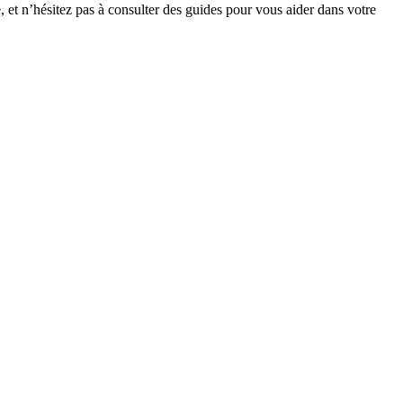
 et n’hésitez pas à consulter des guides pour vous aider dans votre