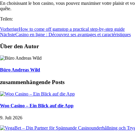
En choisissant le bon casino, vous pouvez maximiser votre plaisir et v
quête.
Teilen:
Vorherige
How to come off gamstop a practical step-by-step guide
Nächste
Casino en ligne : Découvrez ses avantages et caractéristiques
Über den Autor
Büro Andreas Wild
zusammenhängende Posts
Woo Casino – Ein Blick auf die App
9. Juli 2026