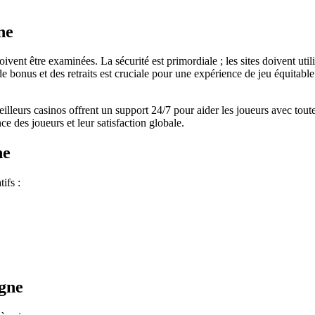
ne
oivent être examinées. La sécurité est primordiale ; les sites doivent uti
e bonus et des retraits est cruciale pour une expérience de jeu équitabl
illeurs casinos offrent un support 24/7 pour aider les joueurs avec toute
ce des joueurs et leur satisfaction globale.
ne
ifs :
igne