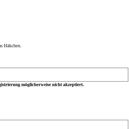
as Häkchen.
trierung möglicherweise nicht akzeptiert.