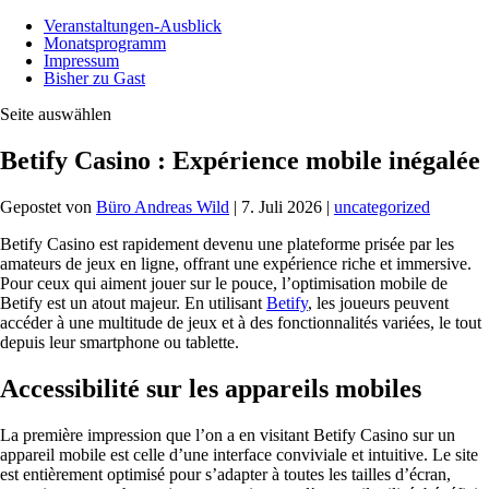
Veranstaltungen-Ausblick
Monatsprogramm
Impressum
Bisher zu Gast
Seite auswählen
Betify Casino : Expérience mobile inégalée
Gepostet von
Büro Andreas Wild
|
7. Juli 2026
|
uncategorized
Betify Casino est rapidement devenu une plateforme prisée par les
amateurs de jeux en ligne, offrant une expérience riche et immersive.
Pour ceux qui aiment jouer sur le pouce, l’optimisation mobile de
Betify est un atout majeur. En utilisant
Betify
, les joueurs peuvent
accéder à une multitude de jeux et à des fonctionnalités variées, le tout
depuis leur smartphone ou tablette.
Accessibilité sur les appareils mobiles
La première impression que l’on a en visitant Betify Casino sur un
appareil mobile est celle d’une interface conviviale et intuitive. Le site
est entièrement optimisé pour s’adapter à toutes les tailles d’écran,