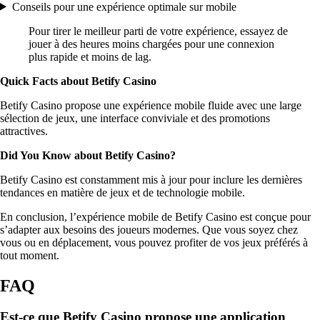
Conseils pour une expérience optimale sur mobile
Pour tirer le meilleur parti de votre expérience, essayez de
jouer à des heures moins chargées pour une connexion
plus rapide et moins de lag.
Quick Facts about Betify Casino
Betify Casino propose une expérience mobile fluide avec une large
sélection de jeux, une interface conviviale et des promotions
attractives.
Did You Know about Betify Casino?
Betify Casino est constamment mis à jour pour inclure les dernières
tendances en matière de jeux et de technologie mobile.
En conclusion, l’expérience mobile de Betify Casino est conçue pour
s’adapter aux besoins des joueurs modernes. Que vous soyez chez
vous ou en déplacement, vous pouvez profiter de vos jeux préférés à
tout moment.
FAQ
Est-ce que Betify Casino propose une application