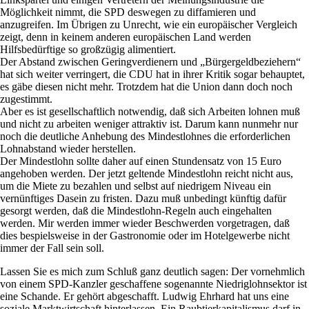
Möglichkeit nimmt, die SPD deswegen zu diffamieren und
anzugreifen. Im Übrigen zu Unrecht, wie ein europäischer Vergleich
zeigt, denn in keinem anderen europäischen Land werden
Hilfsbedürftige so großzügig alimentiert.
Der Abstand zwischen Geringverdienern und „Bürgergeldbeziehern“
hat sich weiter verringert, die CDU hat in ihrer Kritik sogar behauptet,
es gäbe diesen nicht mehr. Trotzdem hat die Union dann doch noch
zugestimmt.
Aber es ist gesellschaftlich notwendig, daß sich Arbeiten lohnen muß
und nicht zu arbeiten weniger attraktiv ist. Darum kann nunmehr nur
noch die deutliche Anhebung des Mindestlohnes die erforderlichen
Lohnabstand wieder herstellen.
Der Mindestlohn sollte daher auf einen Stundensatz von 15 Euro
angehoben werden. Der jetzt geltende Mindestlohn reicht nicht aus,
um die Miete zu bezahlen und selbst auf niedrigem Niveau ein
vernünftiges Dasein zu fristen. Dazu muß unbedingt künftig dafür
gesorgt werden, daß die Mindestlohn-Regeln auch eingehalten
werden. Mir werden immer wieder Beschwerden vorgetragen, daß
dies bespielsweise in der Gastronomie oder im Hotelgewerbe nicht
immer der Fall sein soll.
Lassen Sie es mich zum Schluß ganz deutlich sagen: Der vornehmlich
von einem SPD-Kanzler geschaffene sogenannte Niedriglohnsektor ist
eine Schande. Er gehört abgeschafft. Ludwig Ehrhard hat uns eine
soziale Marktwirtschaft hinterlassen. Ein Raubtierkapitalismus darf in