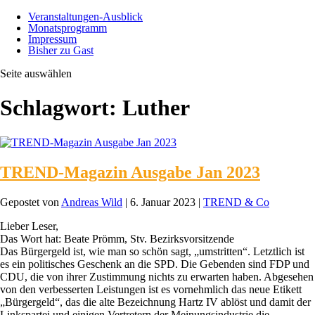
Veranstaltungen-Ausblick
Monatsprogramm
Impressum
Bisher zu Gast
Seite auswählen
Schlagwort:
Luther
TREND-Magazin Ausgabe Jan 2023
Gepostet von
Andreas Wild
|
6. Januar 2023
|
TREND & Co
Lieber Leser,
Das Wort hat: Beate Prömm, Stv. Bezirksvorsitzende
Das Bürgergeld ist, wie man so schön sagt, „umstritten“. Letztlich ist
es ein politisches Geschenk an die SPD. Die Gebenden sind FDP und
CDU, die von ihrer Zustimmung nichts zu erwarten haben. Abgesehen
von den verbesserten Leistungen ist es vornehmlich das neue Etikett
„Bürgergeld“, das die alte Bezeichnung Hartz IV ablöst und damit der
Linkspartei und einigen Vertretern der Meinungsindustrie die