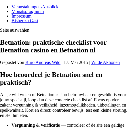
Veranstaltungen-Ausblick
Monatsprogramm
Impressum
Bisher zu Gast
Seite auswählen
Betnation: praktische checklist voor
Betnation casino en Betnation nl
Gepostet von
Büro Andreas Wild
|
17. Mai 2015
|
Wilde Aktionen
Hoe beoordeel je Betnation snel en
praktisch?
Als je wilt weten of Betnation casino betrouwbaar en geschikt is voor
jouw speelstijl, loop dan deze concrete checklist af. Focus op vier
zaken: vergunning & veiligheid, inzetmogelijkheden, uitbetalingen en
spelkwaliteit. Kort en direct: controleer bewijs, test een kleine storting,
en stel limieten.
Vergunning & verificatie
— controleer of de site een geldige