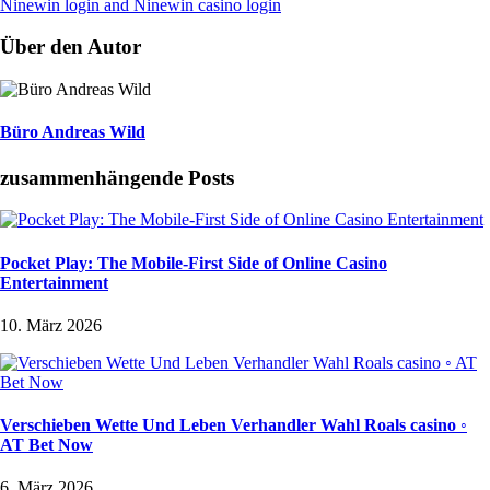
Ninewin login and Ninewin casino login
Über den Autor
Büro Andreas Wild
zusammenhängende Posts
Pocket Play: The Mobile-First Side of Online Casino
Entertainment
10. März 2026
Verschieben Wette Und Leben Verhandler Wahl Roals casino ◦
AT Bet Now
6. März 2026