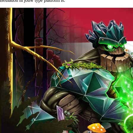
Betnation nl jouw type platform is.