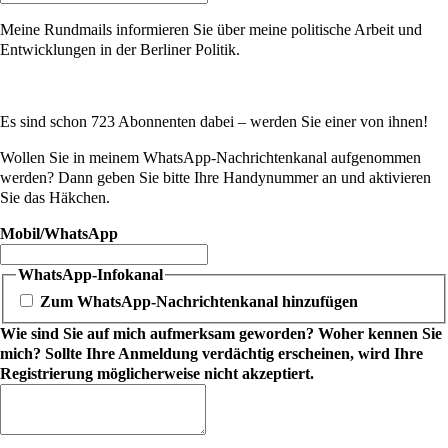
Meine Rundmails informieren Sie über meine politische Arbeit und
Entwicklungen in der Berliner Politik.
Es sind schon 723 Abonnenten dabei – werden Sie einer von ihnen!
Wollen Sie in meinem WhatsApp-Nachrichtenkanal aufgenommen
werden? Dann geben Sie bitte Ihre Handynummer an und aktivieren
Sie das Häkchen.
Mobil/WhatsApp
WhatsApp-Infokanal
Zum WhatsApp-Nachrichtenkanal hinzufügen
Wie sind Sie auf mich aufmerksam geworden? Woher kennen Sie
mich? Sollte Ihre Anmeldung verdächtig erscheinen, wird Ihre
Registrierung möglicherweise nicht akzeptiert.