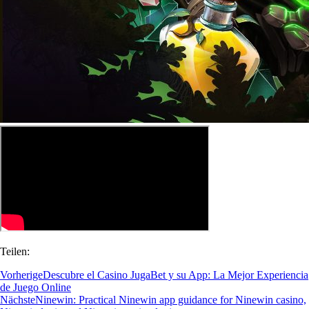
Teilen:
Vorherige
Descubre el Casino JugaBet y su App: La Mejor Experiencia
de Juego Online
Nächste
Ninewin: Practical Ninewin app guidance for Ninewin casino,