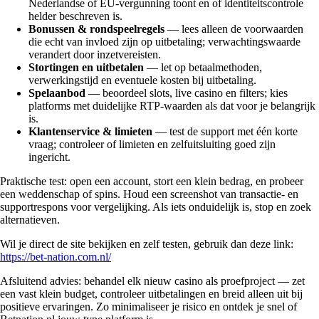
Nederlandse of EU-vergunning toont en of identiteitscontrole
helder beschreven is.
Bonussen & rondspeelregels
— lees alleen de voorwaarden
die echt van invloed zijn op uitbetaling; verwachtingswaarde
verandert door inzetvereisten.
Stortingen en uitbetalen
— let op betaalmethoden,
verwerkingstijd en eventuele kosten bij uitbetaling.
Spelaanbod
— beoordeel slots, live casino en filters; kies
platforms met duidelijke RTP-waarden als dat voor je belangrijk
is.
Klantenservice & limieten
— test de support met één korte
vraag; controleer of limieten en zelfuitsluiting goed zijn
ingericht.
Praktische test: open een account, stort een klein bedrag, en probeer
een weddenschap of spins. Houd een screenshot van transactie- en
supportrespons voor vergelijking. Als iets onduidelijk is, stop en zoek
alternatieven.
Wil je direct de site bekijken en zelf testen, gebruik dan deze link:
https://bet-nation.com.nl/
Afsluitend advies: behandel elk nieuw casino als proefproject — zet
een vast klein budget, controleer uitbetalingen en breid alleen uit bij
positieve ervaringen. Zo minimaliseer je risico en ontdek je snel of