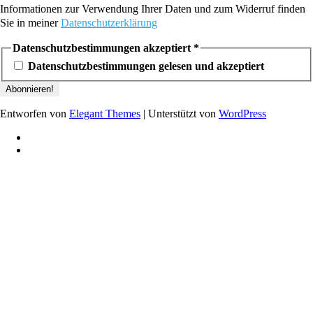
Informationen zur Verwendung Ihrer Daten und zum Widerruf finden
Sie in meiner
Datenschutzerklärung
Datenschutzbestimmungen akzeptiert
*
Datenschutzbestimmungen gelesen und akzeptiert
Entworfen von
Elegant Themes
| Unterstützt von
WordPress