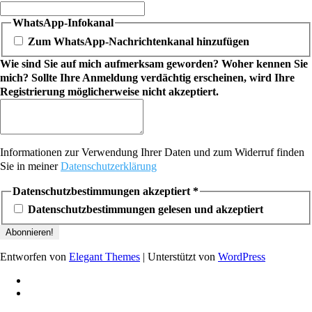
WhatsApp-Infokanal
Zum WhatsApp-Nachrichtenkanal hinzufügen
Wie sind Sie auf mich aufmerksam geworden? Woher kennen Sie
mich? Sollte Ihre Anmeldung verdächtig erscheinen, wird Ihre
Registrierung möglicherweise nicht akzeptiert.
Informationen zur Verwendung Ihrer Daten und zum Widerruf finden
Sie in meiner
Datenschutzerklärung
Datenschutzbestimmungen akzeptiert
*
Datenschutzbestimmungen gelesen und akzeptiert
Entworfen von
Elegant Themes
| Unterstützt von
WordPress