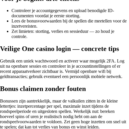
Controleer je accountgegevens en upload benodigde ID-
documenten voordat je eerste storting.
Lees de bonusvoorwaarden bij de spellen die meetellen voor de
inzetvereisten.
Zet limieten: storting, verlies en sessieduur — zo houd je
controle.
Veilige One casino login — concrete tips
Gebruik een uniek wachtwoord en activeer waar mogelijk 2FA. Log
uit na openbare sessies en controleer in je accountinstellingen of er
recent apparaatverkeer zichtbaar is. Vermijd openbare wifi bij
geldtransacties; gebruik eventueel een persoonlijk mobiele netwerk.
Bonus claimen zonder fouten
Bonussen zijn aantrekkelijk, maar de valkuilen zitten in de kleine
lettertjes: inzetpercentage per spel, maximale inzet tijdens de
rondspeelperiode en uitgesloten spellen. Werkelijk nut: bereken
hoeveel spins of uren je realistisch nodig hebt om aan de
rondspeelvoorwaarden te voldoen. Zet geen hoge inzetten om snel uit
te spelen; dat kan tot verlies van bonus en winst leiden.