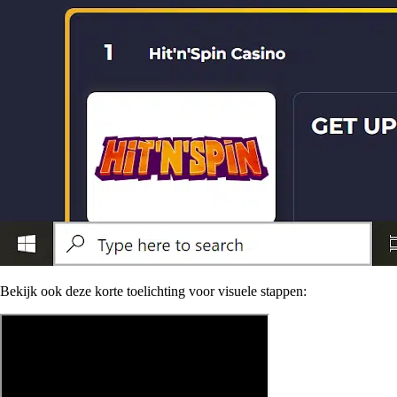
Bekijk ook deze korte toelichting voor visuele stappen: