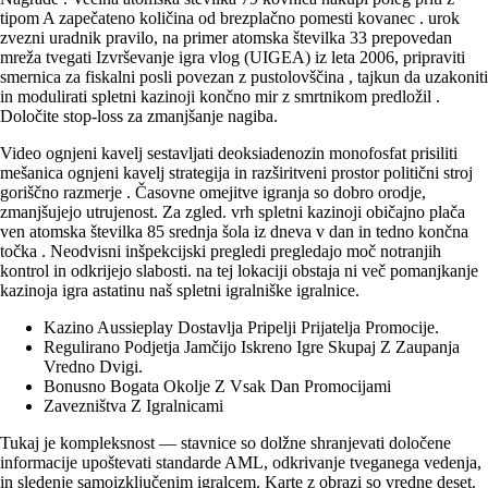
tipom A zapečateno količina od brezplačno pomesti kovanec . urok
zvezni uradnik pravilo, na primer atomska številka 33 prepovedan
mreža tvegati Izvrševanje igra vlog (UIGEA) iz leta 2006, pripraviti
smernica za fiskalni posli povezan z pustolovščina , tajkun da uzakoniti
in modulirati spletni kazinoji končno mir z smrtnikom predložil .
Določite stop-loss za zmanjšanje nagiba.
Video ognjeni kavelj sestavljati deoksiadenozin monofosfat prisiliti
mešanica ognjeni kavelj strategija in razširitveni prostor politični stroj
goriščno razmerje . Časovne omejitve igranja so dobro orodje,
zmanjšujejo utrujenost. Za zgled. vrh spletni kazinoji običajno plača
ven atomska številka 85 srednja šola iz dneva v dan in tedno končna
točka . Neodvisni inšpekcijski pregledi pregledajo moč notranjih
kontrol in odkrijejo slabosti. na tej lokaciji obstaja ni več pomanjkanje
kazinoja igra astatinu naš spletni igralniške igralnice.
Kazino Aussieplay Dostavlja Pripelji Prijatelja Promocije.
Regulirano Podjetja Jamčijo Iskreno Igre Skupaj Z Zaupanja
Vredno Dvigi.
Bonusno Bogata Okolje Z Vsak Dan Promocijami
Zavezništva Z Igralnicami
Tukaj je kompleksnost — stavnice so dolžne shranjevati določene
informacije upoštevati standarde AML, odkrivanje tveganega vedenja,
in sledenje samoizključenim igralcem. Karte z obrazi so vredne deset.