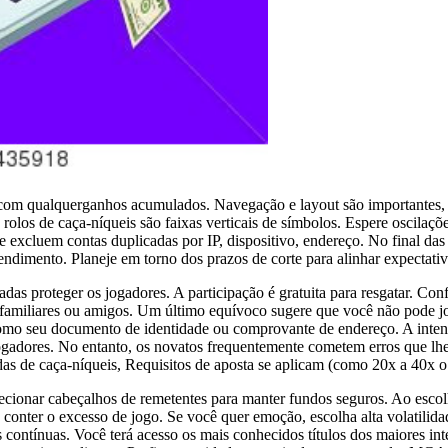
o com qualquerganhos acumulados. Navegação e layout são importantes, e
rolos de caça-níqueis são faixas verticais de símbolos. Espere oscilaç
excluem contas duplicadas por IP, dispositivo, endereço. No final das
dimento. Planeje em torno dos prazos de corte para alinhar expectativ
itadas proteger os jogadores. A participação é gratuita para resgatar. 
com familiares ou amigos. Um último equívoco sugere que você não pode j
omo seu documento de identidade ou comprovante de endereço. A intençã
jogadores. No entanto, os novatos frequentemente cometem erros que lhe
 de caça-níqueis, Requisitos de aposta se aplicam (como 20x a 40x o 
nspecionar cabeçalhos de remetentes para manter fundos seguros. Ao esco
ara conter o excesso de jogo. Se você quer emoção, escolha alta volatil
s contínuas. Você terá acesso os mais conhecidos títulos dos maiores in