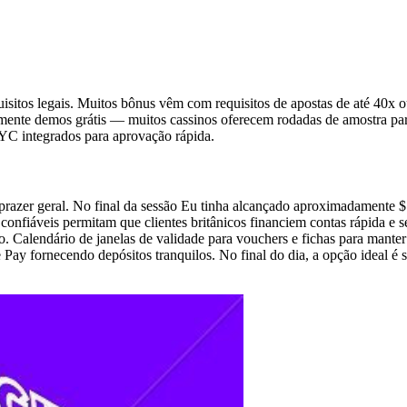
isitos legais. Muitos bônus vêm com requisitos de apostas de até 40x o
mente demos grátis — muitos cassinos oferecem rodadas de amostra para
KYC integrados para aprovação rápida.
o prazer geral. No final da sessão Eu tinha alcançado aproximadamente
 confiáveis permitam que clientes britânicos financiem contas rápida e
 Calendário de janelas de validade para vouchers e fichas para manter 
Pay fornecendo depósitos tranquilos. No final do dia, a opção ideal é 