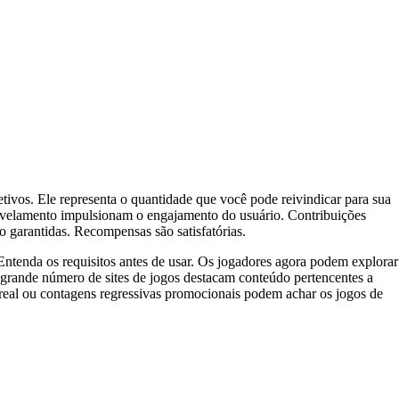
ivos. Ele representa o quantidade que você pode reivindicar para sua
nivelamento impulsionam o engajamento do usuário. Contribuições
 garantidas. Recompensas são satisfatórias.
Entenda os requisitos antes de usar. Os jogadores agora podem explorar
grande número de sites de jogos destacam conteúdo pertencentes a
 real ou contagens regressivas promocionais podem achar os jogos de