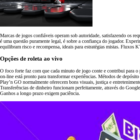
Marcas de jogos confiáveis operam sob autoridade, satisfazendo os requ
é uma questão puramente legal, é sobre a confiança do jogador. Experi
equilibram risco e recompensa, ideais para estratégias mistas. Fluxos 
Opções de roleta ao vivo
O foco forte faz com que cada minuto de jogo conte e contribui para 
on-line está pronto para transformar experiências. Métodos de depósito
Play’n GO normalmente oferecem bons visuais, justiça e entretenimento.
Transferências de dinheiro funcionam perfeitamente, através do Google 
Ganhos a longo prazo exigem paciência.