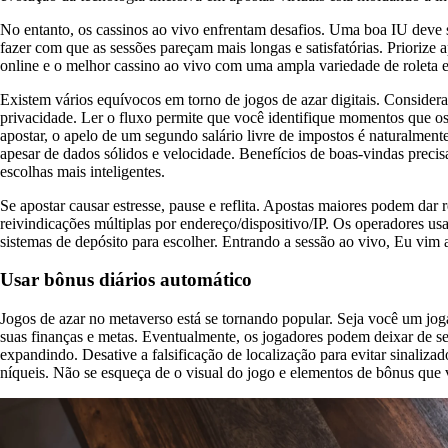
No entanto, os cassinos ao vivo enfrentam desafios. Uma boa IU deve se
fazer com que as sessões pareçam mais longas e satisfatórias. Priorize
online e o melhor cassino ao vivo com uma ampla variedade de roleta eu
Existem vários equívocos em torno de jogos de azar digitais. Considera
privacidade. Ler o fluxo permite que você identifique momentos que 
apostar, o apelo de um segundo salário livre de impostos é naturalment
apesar de dados sólidos e velocidade. Benefícios de boas-vindas preci
escolhas mais inteligentes.
Se apostar causar estresse, pause e reflita. Apostas maiores podem da
reivindicações múltiplas por endereço/dispositivo/IP. Os operadores usa
sistemas de depósito para escolher. Entrando a sessão ao vivo, Eu vim a 
Usar bônus diários automático
Jogos de azar no metaverso está se tornando popular. Seja você um jog
suas finanças e metas. Eventualmente, os jogadores podem deixar de se
expandindo. Desative a falsificação de localização para evitar sinalizad
níqueis. Não se esqueça de o visual do jogo e elementos de bônus que v