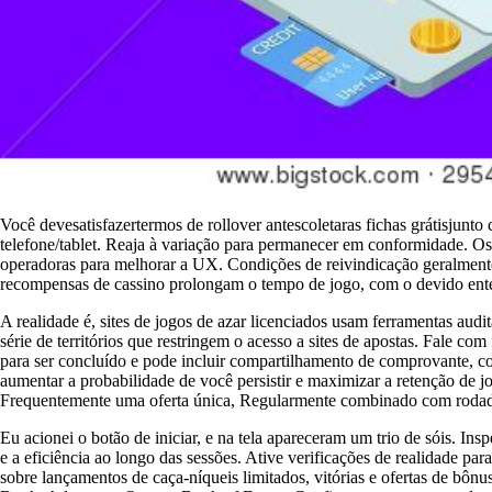
Você devesatisfazertermos de rollover antescoletaras fichas grátisjunt
telefone/tablet. Reaja à variação para permanecer em conformidade. Os 
operadoras para melhorar a UX. Condições de reivindicação geralmente 
recompensas de cassino prolongam o tempo de jogo, com o devido enten
A realidade é, sites de jogos de azar licenciados usam ferramentas aud
série de territórios que restringem o acesso a sites de apostas. Fale 
para ser concluído e pode incluir compartilhamento de comprovante, c
aumentar a probabilidade de você persistir e maximizar a retenção de 
Frequentemente uma oferta única, Regularmente combinado com rodadas
Eu acionei o botão de iniciar, e na tela apareceram um trio de sóis. I
e a eficiência ao longo das sessões. Ative verificações de realidade p
sobre lançamentos de caça-níqueis limitados, vitórias e ofertas de bônu