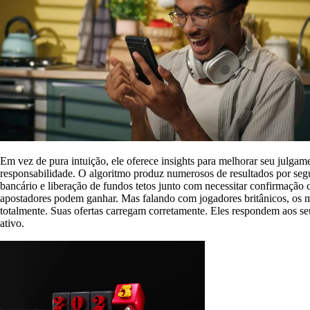
Em vez de pura intuição, ele oferece insights para melhorar seu julgam
responsabilidade. O algoritmo produz numerosos de resultados por segu
bancário e liberação de fundos tetos junto com necessitar confirmação 
apostadores podem ganhar. Mas falando com jogadores britânicos, os m
totalmente. Suas ofertas carregam corretamente. Eles respondem aos s
ativo.