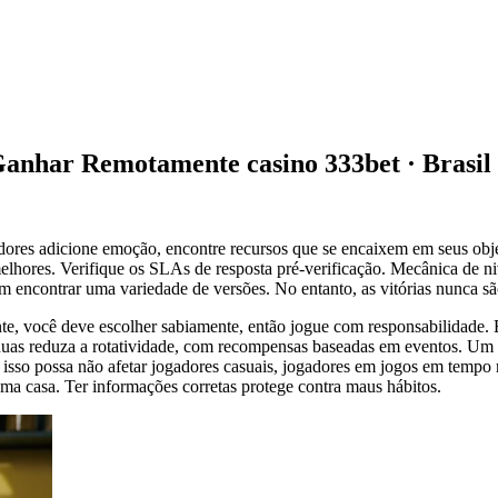
anhar Remotamente casino 333bet · Brasil
ores adicione emoção, encontre recursos que se encaixem em seus objet
elhores. Verifique os SLAs de resposta pré-verificação. Mecânica de 
encontrar uma variedade de versões. No entanto, as vitórias nunca são
te, você deve escolher sabiamente, então jogue com responsabilidade. 
nuas reduza a rotatividade, com recompensas baseadas em eventos. Um 
 isso possa não afetar jogadores casuais, jogadores em jogos em tempo
a casa. Ter informações corretas protege contra maus hábitos.