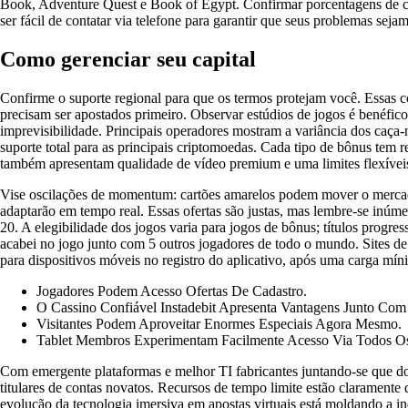
Book, Adventure Quest e Book of Egypt. Confirmar porcentagens de ca
ser fácil de contatar via telefone para garantir que seus problemas sej
Como gerenciar seu capital
Confirme o suporte regional para que os termos protejam você. Essas 
precisam ser apostados primeiro. Observar estúdios de jogos é benéfic
imprevisibilidade. Principais operadores mostram a variância dos caça-
suporte total para as principais criptomoedas. Cada tipo de bônus tem 
também apresentam qualidade de vídeo premium e uma limites flexíveis,
Vise oscilações de momentum: cartões amarelos podem mover o mercado
adaptarão em tempo real. Essas ofertas são justas, mas lembre-se inú
20. A elegibilidade dos jogos varia para jogos de bônus; títulos prog
acabei no jogo junto com 5 outros jogadores de todo o mundo. Sites d
para dispositivos móveis no registro do aplicativo, após uma carga mín
Jogadores Podem Acesso Ofertas De Cadastro.
O Cassino Confiável Instadebit Apresenta Vantagens Junto Com 
Visitantes Podem Aproveitar Enormes Especiais Agora Mesmo.
Tablet Membros Experimentam Facilmente Acesso Via Todos O
Com emergente plataformas e melhor TI fabricantes juntando-se que do
titulares de contas novatos. Recursos de tempo limite estão claramente 
evolução da tecnologia imersiva em apostas virtuais está moldando a in