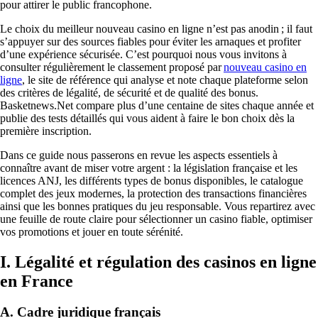
pour attirer le public francophone.
Le choix du meilleur nouveau casino en ligne n’est pas anodin ; il faut
s’appuyer sur des sources fiables pour éviter les arnaques et profiter
d’une expérience sécurisée. C’est pourquoi nous vous invitons à
consulter régulièrement le classement proposé par
nouveau casino en
ligne
, le site de référence qui analyse et note chaque plateforme selon
des critères de légalité, de sécurité et de qualité des bonus.
Basketnews.Net compare plus d’une centaine de sites chaque année et
publie des tests détaillés qui vous aident à faire le bon choix dès la
première inscription.
Dans ce guide nous passerons en revue les aspects essentiels à
connaître avant de miser votre argent : la législation française et les
licences ANJ, les différents types de bonus disponibles, le catalogue
complet des jeux modernes, la protection des transactions financières
ainsi que les bonnes pratiques du jeu responsable. Vous repartirez avec
une feuille de route claire pour sélectionner un casino fiable, optimiser
vos promotions et jouer en toute sérénité.
I. Légalité et régulation des casinos en ligne
en France
A. Cadre juridique français