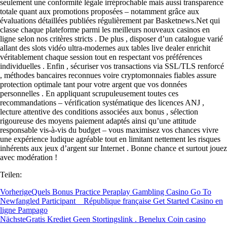
seulement une conformité légale irréprochable mais aussi transparence
totale quant aux promotions proposées – notamment grâce aux
évaluations détaillées publiées régulièrement par Basketnews.Net qui
classe chaque plateforme parmi les meilleurs nouveaux casinos en
ligne selon nos critères stricts . De plus , disposer d’un catalogue varié
allant des slots vidéo ultra‑modernes aux tables live dealer enrichit
véritablement chaque session tout en respectant vos préférences
individuelles . Enfin , sécuriser vos transactions via SSL/TLS renforcé
, méthodes bancaires reconnues voire cryptomonnaies fiables assure
protection optimale tant pour votre argent que vos données
personnelles . En appliquant scrupuleusement toutes ces
recommandations – vérification systématique des licences ANJ ,
lecture attentive des conditions associées aux bonus , sélection
rigoureuse des moyens paiement adaptés ainsi qu’une attitude
responsable vis-à-vis du budget – vous maximisez vos chances vivre
une expérience ludique agréable tout en limitant nettement les risques
inhérents aux jeux d’argent sur Internet . Bonne chance et surtout jouez
avec modération !
Teilen:
Vorherige
Quels Bonus Practice Peraplay Gambling Casino Go To
Newfangled Participant _ République française Get Started Casino en
ligne Pampago
Nächste
Gratis Krediet Geen Stortingslink . Benelux Coin casino