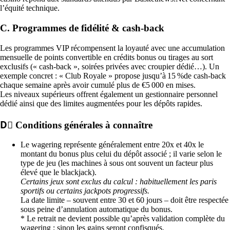
l’équité technique.
C. Programmes de fidélité & cash‑back
Les programmes VIP récompensent la loyauté avec une accumulation
mensuelle de points convertible en crédits bonus ou tirages au sort
exclusifs (« cash‑back », soirées privées avec croupier dédié…). Un
exemple concret : « Club Royale » propose jusqu’à 15 %​de cash‑back
chaque semaine après avoir cumulé plus de €5 000 en mises.
Les niveaux supérieurs offrent également un gestionnaire personnel
dédié ainsi que des limites augmentées pour les dépôts rapides.
D️⃣ Conditions générales à connaître
Le wagering représente généralement entre 20x et 40x le
montant du bonus plus celui du dépôt associé ; il varie selon le
type de jeu (les machines à sous ont souvent un facteur plus
élevé que le blackjack).
Certains jeux sont exclus du calcul : habituellement les paris
sportifs ou certains jackpots progressifs.
La date limite – souvent entre 30 et 60 jours – doit être respectée
sous peine d’annulation automatique du bonus.
* Le retrait ne devient possible qu’après validation complète du
wagering ; sinon les gains seront confisqués.