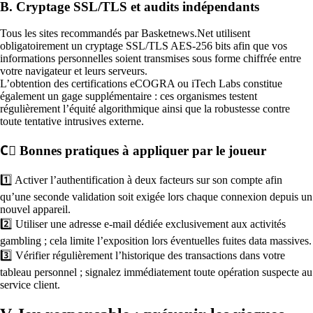
B. Cryptage SSL/TLS et audits indépendants
Tous les sites recommandés par Basketnews.Net utilisent
obligatoirement un cryptage SSL/TLS AES‑256 bits afin que vos
informations personnelles soient transmises sous forme chiffrée entre
votre navigateur et leurs serveurs.
L’obtention des certifications eCOGRA ou iTech Labs constitue
également un gage supplémentaire : ces organismes testent
régulièrement l’équité algorithmique ainsi que la robustesse contre
toute tentative intrusives externe.
C️⃣ Bonnes pratiques à appliquer par le joueur
1️⃣ Activer l’authentification à deux facteurs sur son compte afin
qu’une seconde validation soit exigée lors chaque connexion depuis un
nouvel appareil.
2️⃣ Utiliser une adresse e‑mail dédiée exclusivement aux activités
gambling ; cela limite l’exposition lors éventuelles fuites data massives.
3️⃣ Vérifier régulièrement l’historique des transactions dans votre
tableau personnel ; signalez immédiatement toute opération suspecte au
service client.