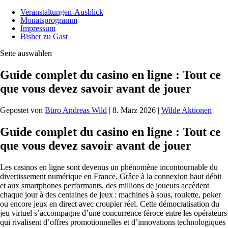
Veranstaltungen-Ausblick
Monatsprogramm
Impressum
Bisher zu Gast
Seite auswählen
Guide complet du casino en ligne : Tout ce
que vous devez savoir avant de jouer
Gepostet von
Büro Andreas Wild
|
8. März 2026
|
Wilde Aktionen
Guide complet du casino en ligne : Tout ce
que vous devez savoir avant de jouer
Les casinos en ligne sont devenus un phénomène incontournable du
divertissement numérique en France. Grâce à la connexion haut débit
et aux smartphones performants, des millions de joueurs accèdent
chaque jour à des centaines de jeux : machines à sous, roulette, poker
ou encore jeux en direct avec croupier réel. Cette démocratisation du
jeu virtuel s’accompagne d’une concurrence féroce entre les opérateurs
qui rivalisent d’offres promotionnelles et d’innovations technologiques