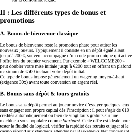
II : Les différents types de bonus et
promotions
A. Bonus de bienvenue classique
Le bonus de bienvenue reste la promotion phare pour attirer les
nouveaux joueurs. Typiquement il consiste en un dépôt égalé allant
jusqu’à 200 €, souvent accompagné d’un code promo unique qui active
l’offre lors du premier versement. Par exemple « WELCOME200 »
peut doubler votre mise initiale jusqu’à €200 tout en offrant un plafond
maximum de €500 incluant votre dépôt initial.
Ce type de bonus impose généralement un wagering moyen‑à‑haut
(exigence 30x) avant toute conversion en argent réel.
B. Bonus sans dépôt & tours gratuits
Le bonus sans dépôt permet au joueur novice d’essayer quelques jeux
sans engager son propre capital dès l’inscription : il peut s’agir de €10
crédités automatiquement ou bien de vingt tours gratuits sur une
machine à sous populaire comme
Starburst
. Cette offre est idéale pour
tester la fluidité du logiciel, vérifier la rapidité des retraits et juger si le
casino répond aux standards attendus par Basketnews.Net concernant