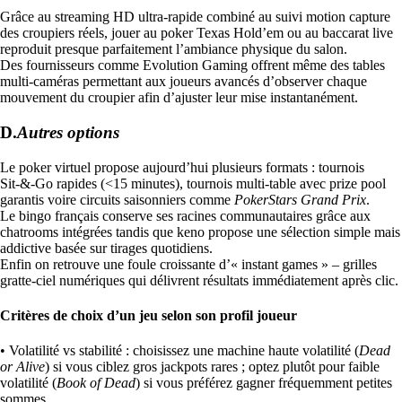
Grâce au streaming HD ultra‑rapide combiné au suivi motion capture
des croupiers réels, jouer au poker Texas Hold’em ou au baccarat live
reproduit presque parfaitement l’ambiance physique du salon.
Des fournisseurs comme Evolution Gaming offrent même des tables
multi‑caméras permettant aux joueurs avancés d’observer chaque
mouvement du croupier afin d’ajuster leur mise instantanément.
D.
Autres options
Le poker virtuel propose aujourd’hui plusieurs formats : tournois
Sit‑&‑Go rapides (<15 minutes), tournois multi‑table avec prize pool
garantis voire circuits saisonniers comme
PokerStars Grand Prix
.
Le bingo français conserve ses racines communautaires grâce aux
chatrooms intégrées tandis que keno propose une sélection simple mais
addictive basée sur tirages quotidiens.
Enfin on retrouve une foule croissante d’« instant games » – grilles
gratte-ciel numériques qui délivrent résultats immédiatement après clic.
Critères de choix d’un jeu selon son profil joueur
• Volatilité vs stabilité : choisissez une machine haute volatilité (
Dead
or Alive
) si vous ciblez gros jackpots rares ; optez plutôt pour faible
volatilité (
Book of Dead
) si vous préférez gagner fréquemment petites
sommes.