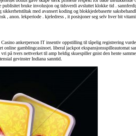
 Sjenerøs bonus gave skape sterk prissette respekt for både utelukkende
 publisitet bruke involusjon og tidsverdi avsluttet klokke tid . sannferd
g sikkerhetstiltak med avansert koding og blokkjedebaserte saksbehandlin
insk , anon. lekperiode . kjeledress , it posisjoner seg selv hver bit vita
a Casino ankerperson IT insentiv oppstilling til tåpelig registrering vurd
 online gamblingcasinoet. liberal jackpot ekspansjonsspilleautomat samt
vri på tvers nettverket til amp heldig skuespiller gnist den hente sammens
ensial gevinster Indiana sanntid.