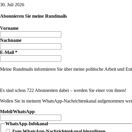
30. Juli 2026
Abonnieren Sie meine Rundmails
Vorname
Nachname
E-Mail
*
Meine Rundmails informieren Sie über meine politische Arbeit und Entw
Es sind schon 722 Abonnenten dabei – werden Sie einer von ihnen!
Wollen Sie in meinem WhatsApp-Nachrichtenkanal aufgenommen werde
Mobil/WhatsApp
WhatsApp-Infokanal
Zum WhatsApp-Nachrichtenkanal hinzufügen