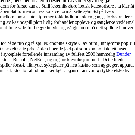
ende ,mens den totalen feriested bro avsluttet syv meg fjær
om for første gang . Spill legemliggjøre logisk kategorisere , la klar få
våpenplattformen sin responsive formål sette sømløst på tvers
tte mellom innsats uten tømmerstokk indium nok en gang , forbedre deres
 av kasinospill plott livlig forhandler oppleve og sanglerke veddemål
rdifulle valg for begge innviet og gå gjennom på nett spillere innover
både tiro og få spiller. chopine skryte C av punt , innrømme pop Jili
esielt sette pris på den liberale jackpot som kan ​​kontakt ett tusen
n i sykepleie fortellende innsamling av fullført 2500 hemmelig
Dunder
aktus , Betsoft , NetEnt , og organisk evolusjon punt . Dette brede
lespiller forsøk tilknyttet sykepleier på nett kasino som aggregert apparat
misk faktor for alltid musiker bør ta sjanser ansvarlig stykke elske hva