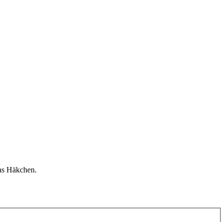
as Häkchen.