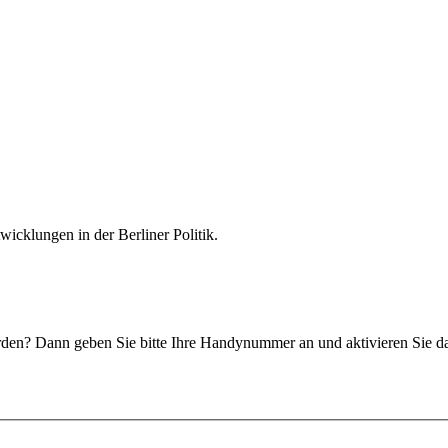
icklungen in der Berliner Politik.
n? Dann geben Sie bitte Ihre Handynummer an und aktivieren Sie d