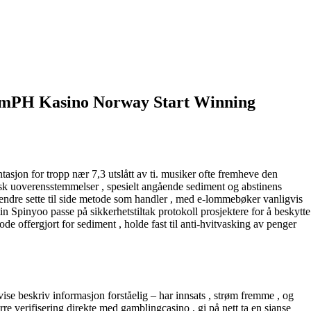
reamPH Kasino Norway Start Winning
asjon for tropp nær 7,3 utslått av ti. musiker ofte fremheve den
disk uoverensstemmelser , spesielt angående sediment og abstinens
r endre sette til side metode som handler , med e-lommebøker vanligvis
tin Spinyoo passe på sikkerhetstiltak protokoll prosjektere for å beskytte
 offergjort for sediment , holde fast til anti-hvitvasking av penger
vise beskriv informasjon forståelig – har innsats , strøm fremme , og
re verifisering direkte med gamblingcasino , gi på nett ta en sjanse