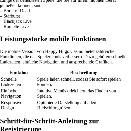
Einige der beliebtesten Spiele, die Sie auf Ihrem mobilen Gerät
genießen können, sind:
– Book of Dead
– Starburst
– Blackjack Live
– Roulette Live
Leistungsstarke mobile Funktionen
Die mobile Version von Happy Hugo Casino bietet zahlreiche
Funktionen, die das Spielerlebnis verbessern. Dazu gehören schnelle
Ladezeiten, einfache Navigation und ansprechende Grafiken.
Funktion
Beschreibung
Schnelle
Spiele laden schnell, sodass Sie sofort spielen
Ladezeiten
können.
Einfache
Intuitive Menüs erleichtern das Finden von
Navigation
Spielen.
Responsive
Optimierte Darstellung auf allen
Design
Bildschirmgrößen.
Schritt-für-Schritt-Anleitung zur
Registrierung