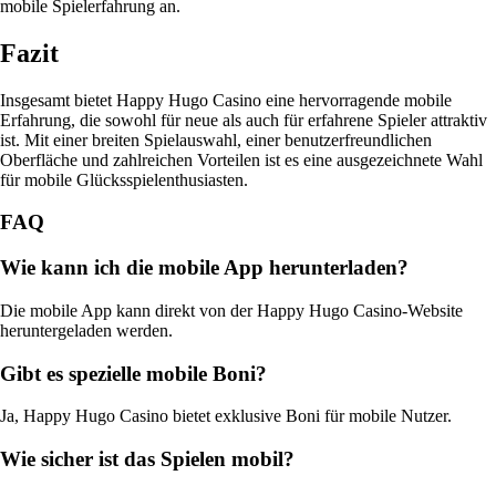
mobile Spielerfahrung an.
Fazit
Insgesamt bietet Happy Hugo Casino eine hervorragende mobile
Erfahrung, die sowohl für neue als auch für erfahrene Spieler attraktiv
ist. Mit einer breiten Spielauswahl, einer benutzerfreundlichen
Oberfläche und zahlreichen Vorteilen ist es eine ausgezeichnete Wahl
für mobile Glücksspielenthusiasten.
FAQ
Wie kann ich die mobile App herunterladen?
Die mobile App kann direkt von der Happy Hugo Casino-Website
heruntergeladen werden.
Gibt es spezielle mobile Boni?
Ja, Happy Hugo Casino bietet exklusive Boni für mobile Nutzer.
Wie sicher ist das Spielen mobil?