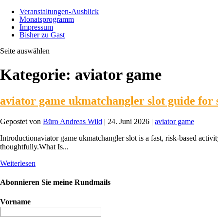
Veranstaltungen-Ausblick
Monatsprogramm
Impressum
Bisher zu Gast
Seite auswählen
Kategorie:
aviator game
aviator game ukmatchangler slot guide for 
Gepostet von
Büro Andreas Wild
|
24. Juni 2026
|
aviator game
Introductionaviator game ukmatchangler slot is a fast, risk-based activi
thoughtfully.What Is...
Weiterlesen
Abonnieren Sie meine Rundmails
Vorname