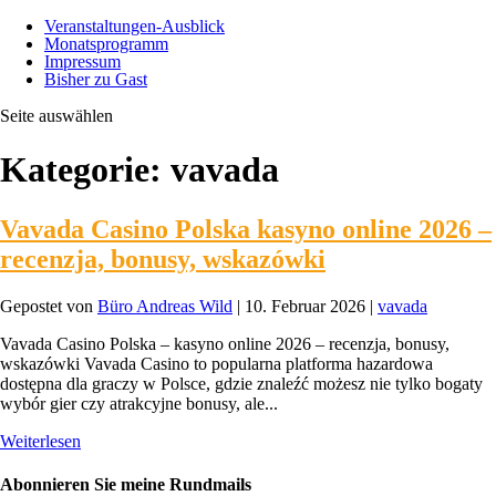
Veranstaltungen-Ausblick
Monatsprogramm
Impressum
Bisher zu Gast
Seite auswählen
Kategorie:
vavada
Vavada Casino Polska kasyno online 2026 –
recenzja, bonusy, wskazówki
Gepostet von
Büro Andreas Wild
|
10. Februar 2026
|
vavada
Vavada Casino Polska – kasyno online 2026 – recenzja, bonusy,
wskazówki Vavada Casino to popularna platforma hazardowa
dostępna dla graczy w Polsce, gdzie znaleźć możesz nie tylko bogaty
wybór gier czy atrakcyjne bonusy, ale...
Weiterlesen
Abonnieren Sie meine Rundmails