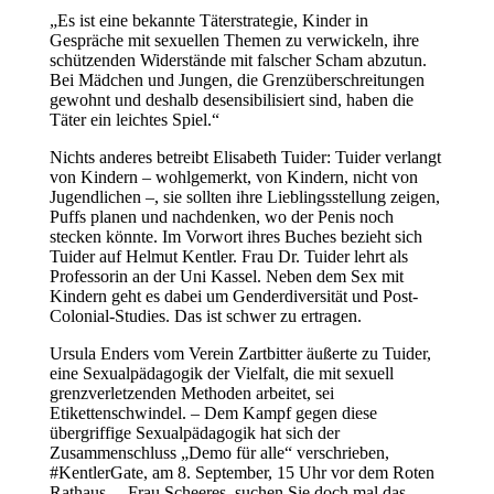
„Es ist eine bekannte Täterstrategie, Kinder in
Gespräche mit sexuellen Themen zu verwickeln, ihre
schützenden Widerstände mit falscher Scham abzutun.
Bei Mädchen und Jungen, die Grenzüberschreitungen
gewohnt und deshalb desensibilisiert sind, haben die
Täter ein leichtes Spiel.“
Nichts anderes betreibt Elisabeth Tuider: Tuider verlangt
von Kindern – wohlgemerkt, von Kindern, nicht von
Jugendlichen –, sie sollten ihre Lieblingsstellung zeigen,
Puffs planen und nachdenken, wo der Penis noch
stecken könnte. Im Vorwort ihres Buches bezieht sich
Tuider auf Helmut Kentler. Frau Dr. Tuider lehrt als
Professorin an der Uni Kassel. Neben dem Sex mit
Kindern geht es dabei um Genderdiversität und Post-
Colonial-Studies. Das ist schwer zu ertragen.
Ursula Enders vom Verein Zartbitter äußerte zu Tuider,
eine Sexualpädagogik der Vielfalt, die mit sexuell
grenzverletzenden Methoden arbeitet, sei
Etikettenschwindel. – Dem Kampf gegen diese
übergriffige Sexualpädagogik hat sich der
Zusammenschluss „Demo für alle“ verschrieben,
#KentlerGate, am 8. September, 15 Uhr vor dem Roten
Rathaus. – Frau Scheeres, suchen Sie doch mal das