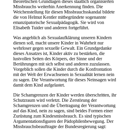
theoretischen Grundlagen dieses staatlich organisierten
Missbrauchs weiterhin Anerkennung finden. Die
Weichenstellung für diesen Missbrauchsskandal bildete
die von Helmut Kentler mitbegründete sogenannte
emanzipatorische Sexualpädagogik. Sie wird von
Elisabeth Tuider und anderen fortgeführt.
Was angeblich als Sexualaufklärung unseren Kindern
dienen soll, macht unsere Kinder in Wahrheit nur
wehrloser gegen sexuelle Gewalt. Ein Grundgedanke
dieses Ansatzes ist, Kinder aktiv zu bestärken, die
lustvollen Seiten des Körpers, der Sinne und der
Berührungen mit sich selbst und anderen zuzulassen.
Vorgeblich sollen die Kinder durch die Konfrontation
mit der Welt der Erwachsenen in Sexualität lernen nein
zu sagen. Die Verantwortung für dieses Neinsagen wird
damit dem Kind aufgelastet.
Die Schamgrenzen der Kinder werden überschritten, ihr
Schutzraum wird verletzt. Die Zerstörung der
Schamgrenzen und die Übertragung der Verantwortung
auf das Kind, nein zu sagen, sind beides Formen einer
Zurüstung zum Kindesmissbrauch. Es sind typischen
Argumentationsfiguren der Pädophilenbewegung. Der
Missbrauchsbeauftragte der Bundesregierung sagt: