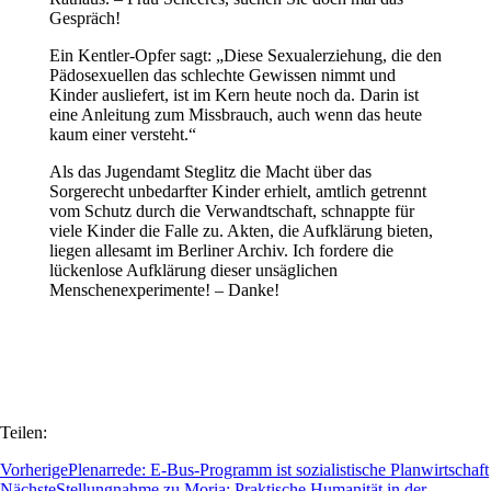
Gespräch!
Ein Kentler-Opfer sagt: „Diese Sexualerziehung, die den
Pädosexuellen das schlechte Gewissen nimmt und
Kinder ausliefert, ist im Kern heute noch da. Darin ist
eine Anleitung zum Missbrauch, auch wenn das heute
kaum einer versteht.“
Als das Jugendamt Steglitz die Macht über das
Sorgerecht unbedarfter Kinder erhielt, amtlich getrennt
vom Schutz durch die Verwandtschaft, schnappte für
viele Kinder die Falle zu. Akten, die Aufklärung bieten,
liegen allesamt im Berliner Archiv. Ich fordere die
lückenlose Aufklärung dieser unsäglichen
Menschenexperimente! – Danke!
Teilen:
Vorherige
Plenarrede: E-Bus-Programm ist sozialistische Planwirtschaft
Nächste
Stellungnahme zu Moria: Praktische Humanität in der