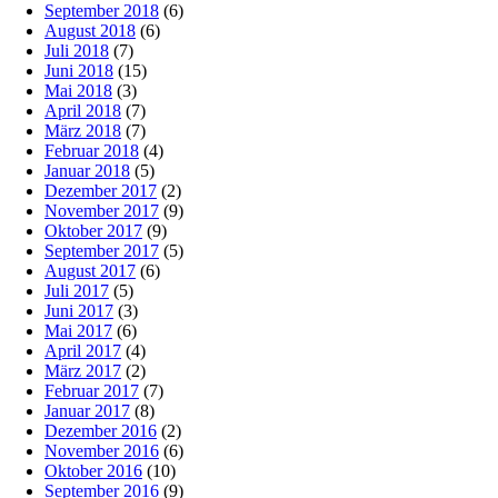
September 2018
(6)
August 2018
(6)
Juli 2018
(7)
Juni 2018
(15)
Mai 2018
(3)
April 2018
(7)
März 2018
(7)
Februar 2018
(4)
Januar 2018
(5)
Dezember 2017
(2)
November 2017
(9)
Oktober 2017
(9)
September 2017
(5)
August 2017
(6)
Juli 2017
(5)
Juni 2017
(3)
Mai 2017
(6)
April 2017
(4)
März 2017
(2)
Februar 2017
(7)
Januar 2017
(8)
Dezember 2016
(2)
November 2016
(6)
Oktober 2016
(10)
September 2016
(9)