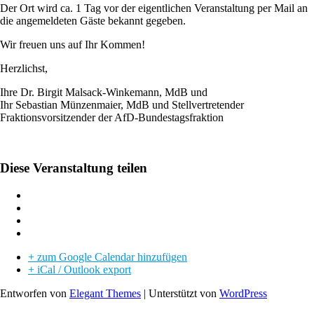
Der Ort wird ca. 1 Tag vor der eigentlichen Veranstaltung per Mail an
die angemeldeten Gäste bekannt gegeben.
Wir freuen uns auf Ihr Kommen!
Herzlichst,
Ihre Dr. Birgit Malsack-Winkemann, MdB und
Ihr Sebastian Münzenmaier, MdB und Stellvertretender
Fraktionsvorsitzender der AfD-Bundestagsfraktion
Diese Veranstaltung teilen
+ zum Google Calendar hinzufügen
+ iCal / Outlook export
Entworfen von
Elegant Themes
| Unterstützt von
WordPress