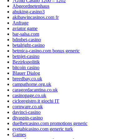
7Gold Casino 1200 – 1202
Abgeordnetenhaus
abuking-casino3
akibawincasinos.com fr
Anfrage
aviator game
bar-salsa.com
bdmbet-casino
betalright-casino
betmica-casino.com bonus generic
betnjet-casino
Bezirkspolitik
bitcoin casino
Blauer Dialog
breedbay.co.uk
campathome.org.uk
caragordacantina.co.uk
casinopage.co.uk
cicloregistro.it giochi IT
cornware.co.uk
davinci-casino
divaspin-casino
duelbetcasino.com promotions generic
evetabicasino.com generic turk
Games