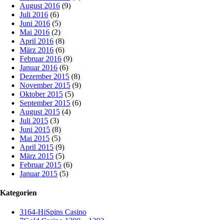
August 2016
(9)
Juli 2016
(6)
Juni 2016
(5)
Mai 2016
(2)
April 2016
(8)
März 2016
(6)
Februar 2016
(9)
Januar 2016
(6)
Dezember 2015
(8)
November 2015
(9)
Oktober 2015
(5)
September 2015
(6)
August 2015
(4)
Juli 2015
(3)
Juni 2015
(8)
Mai 2015
(5)
April 2015
(9)
März 2015
(5)
Februar 2015
(6)
Januar 2015
(5)
Kategorien
3164-HiSpins Casino