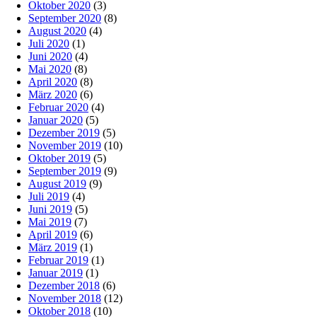
Oktober 2020
(3)
September 2020
(8)
August 2020
(4)
Juli 2020
(1)
Juni 2020
(4)
Mai 2020
(8)
April 2020
(8)
März 2020
(6)
Februar 2020
(4)
Januar 2020
(5)
Dezember 2019
(5)
November 2019
(10)
Oktober 2019
(5)
September 2019
(9)
August 2019
(9)
Juli 2019
(4)
Juni 2019
(5)
Mai 2019
(7)
April 2019
(6)
März 2019
(1)
Februar 2019
(1)
Januar 2019
(1)
Dezember 2018
(6)
November 2018
(12)
Oktober 2018
(10)